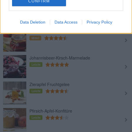
CONFIRM
Heidelbeer-Marmelade mit
Wacholderbeeren
Leicht
Data Deletion
Data Access
Privacy Policy
Erdbeermarmelade mit Sherry
Mittel
Johannisbeer-Kirsch-Marmelade
Leicht
Zierapfel Fruchtgelee
Leicht
Pfirsich-Apfel-Konfitüre
Leicht