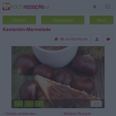
Suche
Togg
navig
Rezepte
Tagesrezept
Neue
Kastanien-Marmelade
Ab ins Kochbuch
«
»
1
/1
||
» Details einblenden
» Weitere Rezepte