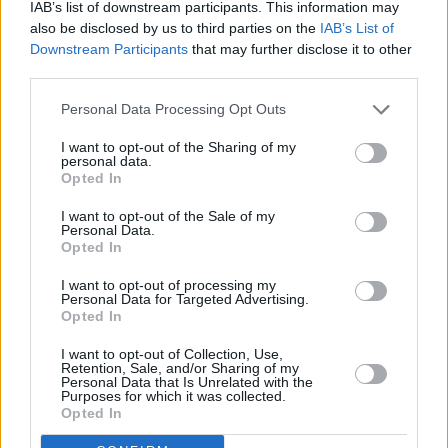
IAB’s list of downstream participants. This information may
Pfirsich-Marmelade
also be disclosed by us to third parties on the
IAB’s List of
Leicht
Downstream Participants
that may further disclose it to other
third parties.
Marillen Marmelade
Personal Data Processing Opt Outs
Leicht
I want to opt-out of the Sharing of my
personal data.
Opted In
Einfache Preiselbeermarmelade
I want to opt-out of the Sale of my
Leicht
Personal Data.
Opted In
Erdbeermarmelade
I want to opt-out of processing my
Personal Data for Targeted Advertising.
Leicht
Opted In
I want to opt-out of Collection, Use,
Retention, Sale, and/or Sharing of my
Apfelmarmelade
Personal Data that Is Unrelated with the
Purposes for which it was collected.
Leicht
Opted In