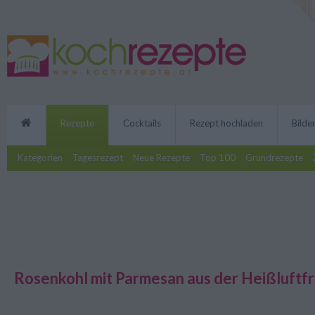
Rezepte
Cocktails
Rezept hochladen
Bilde
Kategorien
Tagesrezept
Neue Rezepte
Top 100
Grundrezepte
Rosenkohl mit Parmesan aus der Heißluftfr
Knuspriger Rosenkohl mit Parme