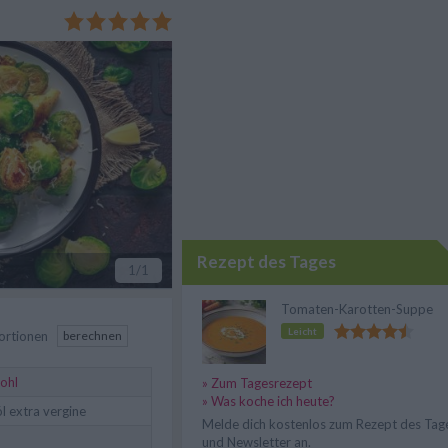
andumdrehen. Goldbraun
fach, gesund und köstlich.
Rezept des Tages
1
/1
Tomaten-Karotten-Suppe
Leicht
ortionen
berechnen
ohl
» Zum Tagesrezept
» Was koche ich heute?
l extra vergine
Melde dich kostenlos zum Rezept des Tag
und Newsletter an.