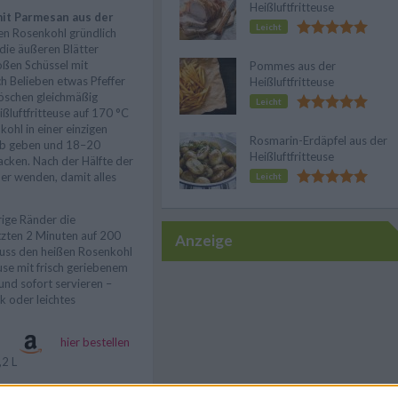
Heißluftfritteuse
it Parmesan aus der
Leicht
n Rosenkohl gründlich
die äußeren Blätter
roßen Schüssel mit
Pommes aus der
ch Belieben etwas Pfeffer
Heißluftfritteuse
Röschen gleichmäßig
Leicht
ißluftfritteuse auf 170 °C
ohl in einer einzigen
Rosmarin-Erdäpfel aus der
orb geben und 18–20
Heißluftfritteuse
cken. Nach der Hälfte der
der wenden, damit alles
Leicht
ige Ränder die
tzten 2 Minuten auf 200
Anzeige
uss den heißen Rosenkohl
euse mit frisch geriebenem
nd sofort servieren –
ck oder leichtes
hier bestellen
2 L