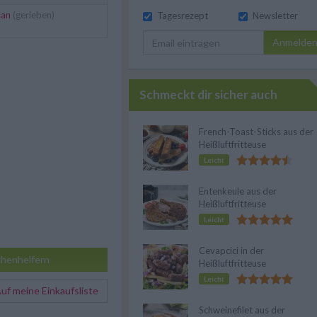
san
(gerieben)
Tagesrezept
Newsletter
Anmelde
Schmeckt dir sicher auch
French-Toast-Sticks aus der
Heißluftfritteuse
Leicht
Entenkeule aus der
Heißluftfritteuse
Leicht
Cevapcici in der
henhelfern
Heißluftfritteuse
Leicht
f meine Einkaufsliste
Schweinefilet aus der