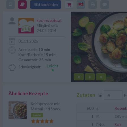
Heißluftfritteuse gelingt im H
Bild hochladen
gebacken und heiß serviert – ein
kochrezepte.at
Mitglied seit:
24.02.2014
01.11.2025
Arbeitszeit:
10 min
Koch/Backzeit:
15 min
Gesamtzeit:
25 min
Schwierigkeit:
«
»
||
Ähnliche Rezepte
Zutaten
für
P
Kohlsprossen mit
600
g
Rosenk
Maroni und Speck
Leicht
1
EL
Olivenö
1
Prise
Salz