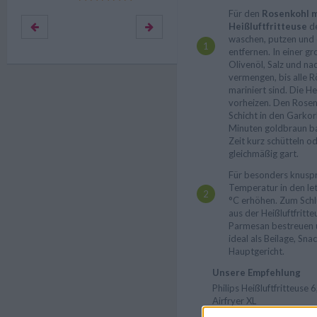
Für den
Rosenkohl m
Heißluftfritteuse
de
waschen, putzen und 
entfernen. In einer g
Olivenöl, Salz und na
vermengen, bis alle 
mariniert sind. Die He
vorheizen. Den Rosenk
Schicht in den Gark
Minuten goldbraun ba
Zeit kurz schütteln o
gleichmäßig gart.
Für besonders knuspr
Temperatur in den le
°C erhöhen. Zum Schl
aus der Heißluftfritt
Parmesan bestreuen u
ideal als Beilage, Sna
Hauptgericht.
Unsere Empfehlung
Philips Heißluftfritteuse 6,
Airfryer XL