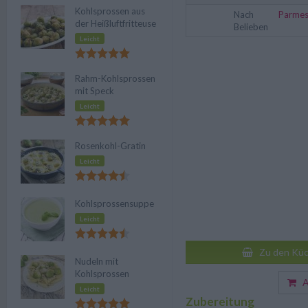
Kohlsprossen aus
Nach
Parme
der Heißluftfritteuse
Belieben
Leicht
Rahm-Kohlsprossen
mit Speck
Leicht
Rosenkohl-Gratin
Leicht
Kohlsprossensuppe
Leicht
Zu den Küc
Nudeln mit
Kohlsprossen
Au
Leicht
Zubereitung