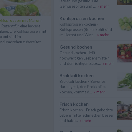
lecker und gesund. Die
Gemüsesorten und ...
» mehr
Kohlsprossen kochen
hlsprossen mit Maroni
Kohlsprossen kochen -
n Rezept für eine leckere
Kohlsprossen (Rosenkohl) sind
ilage: Die Kohlsprossen mit
im Herbst und Wint...
» mehr
roni sind im
ndumdrehen zubereitet.
Gesund kochen
Gesund kochen - Mit
hochwertigen Lesbensmitteln
und der richtigen Zube...
» mehr
Brokkoli kochen
Brokkoli kochen - Bevor es
daran geht, den Brokkoli zu
kochen, kommt d...
» mehr
Frisch kochen
Frisch kochen - Frisch gekochte
Lebensmittel schmecken besser
und habe...
» mehr