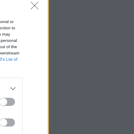
sonal or
ection to
ou may
 personal
out of the
 downstream
B’s List of