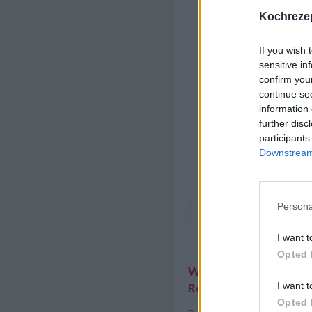
Kochrezep
If you wish 
sensitive in
confirm you
continue se
information 
further disc
participants
Downstream 
Persona
I want t
Opted 
Weitere interessante
I want t
Rezeptsammlungen
Opted 