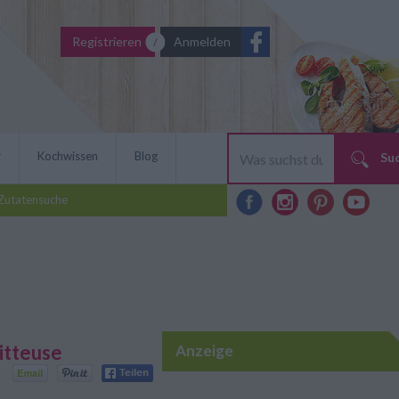
Registrieren
Anmelden
r
Kochwissen
Blog
Su
Zutatensuche
itteuse
Anzeige
san aus der