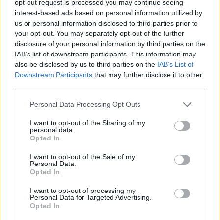
opt-out request is processed you may continue seeing
Leicht
interest-based ads based on personal information utilized by
us or personal information disclosed to third parties prior to
your opt-out. You may separately opt-out of the further
Feine Tomatensuppe
disclosure of your personal information by third parties on the
Leicht
IAB’s list of downstream participants. This information may
also be disclosed by us to third parties on the
IAB’s List of
Downstream Participants
that may further disclose it to other
Tomaten mit Schafskäse gefüllt aus
third parties.
dem Ofen
Leicht
Personal Data Processing Opt Outs
Rucola-Tomaten-Salat mit Baguette
I want to opt-out of the Sharing of my
personal data.
Leicht
Opted In
I want to opt-out of the Sale of my
Personal Data.
Burrata mit Tomaten
Opted In
Leicht
I want to opt-out of processing my
Personal Data for Targeted Advertising.
Opted In
Albondigas