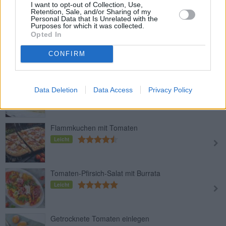
Leicht
I want to opt-out of Collection, Use,
Retention, Sale, and/or Sharing of my
Personal Data that Is Unrelated with the
Purposes for which it was collected.
Opted In
Tomatensauce im Thermomix
Leicht
CONFIRM
Tomatensoße
Data Deletion
Data Access
Privacy Policy
Leicht
Flammkuchen mit Tomaten
Leicht
Tomaten-Pfirsich-Salat mit Burrata
Leicht
Getrocknete Tomaten einlegen