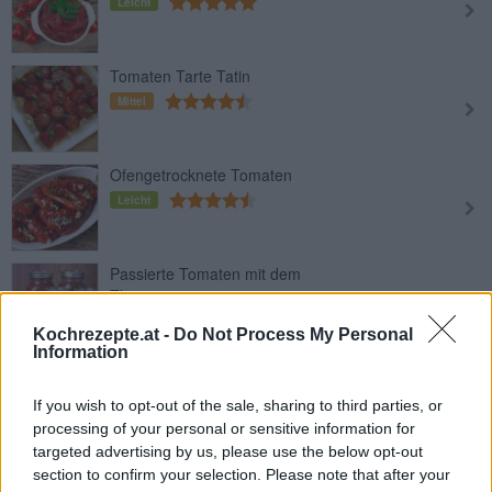
Leicht
Tomaten Tarte Tatin
Mittel
Ofengetrocknete Tomaten
Leicht
Passierte Tomaten mit dem
Thermomix
Leicht
Kochrezepte.at -
Do Not Process My Personal
Information
Tomaten Passata
Leicht
If you wish to opt-out of the sale, sharing to third parties, or
processing of your personal or sensitive information for
targeted advertising by us, please use the below opt-out
Tomatensuppe mit Tofuwürfeln
section to confirm your selection. Please note that after your