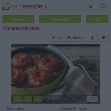
Suche
Togg
navig
Rezepte
Tagesrezept
Neue
Tomaten mit Reis
Ab ins Kochbuch
«
»
1
/1
||
» Details einblenden
» Weitere Rezepte