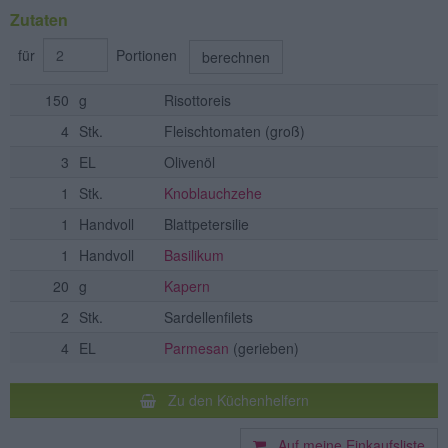
Zutaten
für
Portionen
berechnen
150
g
Risottoreis
4
Stk.
Fleischtomaten
(groß)
3
EL
Olivenöl
1
Stk.
Knoblauchzehe
1
Handvoll
Blattpetersilie
1
Handvoll
Basilikum
20
g
Kapern
2
Stk.
Sardellenfilets
4
EL
Parmesan
(gerieben)
Zu den Küchenhelfern
Auf meine Einkaufsliste