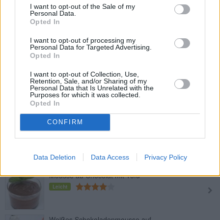
I want to opt-out of the Sale of my
Mittel
Personal Data.
Opted In
I want to opt-out of processing my
Kastanien-Rum-Mousse
Personal Data for Targeted Advertising.
Leicht
Opted In
I want to opt-out of Collection, Use,
Retention, Sale, and/or Sharing of my
Mousse au Chocolat Express
Personal Data that Is Unrelated with the
Purposes for which it was collected.
Leicht
Opted In
CONFIRM
Schokoladenmousse mit Baileys
Leicht
Data Deletion
Data Access
Privacy Policy
Mousse au Chocolat mit Tofu
Leicht
Weißes Schokoladenmousse auf