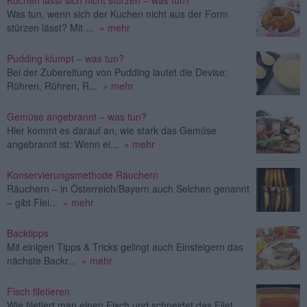
Kuchen lässt sich nicht stürzen – was tun?
Was tun, wenn sich der Kuchen nicht aus der Form
stürzen lässt? Mit ...
» mehr
Pudding klumpt – was tun?
Bei der Zubereitung von Pudding lautet die Devise:
Rühren, Rühren, R...
» mehr
Gemüse angebrannt – was tun?
Hier kommt es darauf an, wie stark das Gemüse
angebrannt ist: Wenn ei...
» mehr
Konservierungsmethode Räuchern
Räuchern – in Österreich/Bayern auch Selchen genannt
– gibt Flei...
» mehr
Backtipps
Mit einigen Tipps & Tricks gelingt auch Einsteigern das
nächste Backr...
» mehr
Fisch filetieren
Wie filetiert man einen Fisch und schneidet das Filet