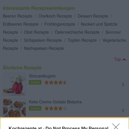
Interessante Rezeptsammlungen
Beeren Rezepte
/
Chefkoch Rezepte
/
Dessert Rezepte
/
Erdbeeren Rezepte
/
Frühlingsrezepte
/
Nockerl und Spätzle
Rezepte
/
Obst Rezepte
/
Österreichische Rezepte
/
Sommer
Rezepte
/
Süßspeisen Rezepte
/
Topfen Rezepte
/
Vegetarische
Rezepte
/
Nachspeisen Rezepte
Top
Ähnliche Rezepte
Streuselkugeln
Leicht
Keks-Creme Gelado Bolacha
Leicht
Kinder Country-Dessert
Kochrezepte.at -
Do Not Process My Personal