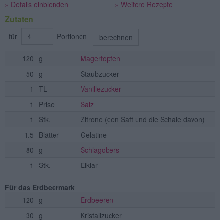
» Details einblenden
» Weitere Rezepte
Zutaten
für
Portionen
berechnen
120
g
Magertopfen
50
g
Staubzucker
1
TL
Vanillezucker
1
Prise
Salz
1
Stk.
Zitrone
(den Saft und die Schale davon)
1.5
Blätter
Gelatine
80
g
Schlagobers
1
Stk.
Eiklar
Für das Erdbeermark
120
g
Erdbeeren
30
g
Kristallzucker