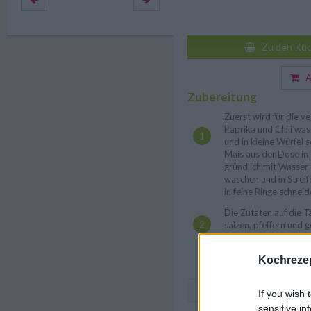
Zu den Küc
Au
Zubereitung
Zuerst wird für die v
Paprika und Chili was
und in kleine Würfel 
Mais aus der Dose in 
gründlich mit Wasser 
waschen und in Streif
in feine Ringe schnei
Die Zutaten auf die T
salzen, pfeffern und 
Sauce reichen, das Re
findest du
hier
.
Kochrezep
If you wish 
sensitive in