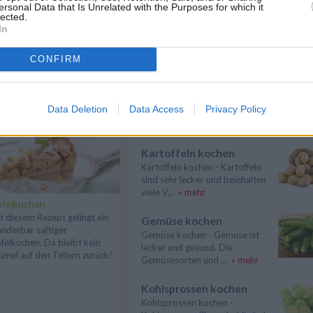
ersonal Data that Is Unrelated with the Purposes for which it
lected.
Spargel kochen
In
Spargel kochen - Hier gibt es
nützliche Informationen zum
Thema: Wie ...
» mehr
CONFIRM
n
Anmelden
Karfiol kochen
Karfiol kochen - Hier gibt es
Data Deletion
Data Access
Privacy Policy
nützliche Informationen zum
Thema: Wie ...
» mehr
Kartoffeln kochen
Kartoffeln kochen - Kartoffeln
sind sehr lecker und beinhalten
viele V...
» mehr
felkuchen
t diesem Rezept gelingt ein
Gemüse kochen
nderbar saftiger
Gemüse kochen - Gemüse ist
felkuchen. Da bleibt kein
lecker und gesund. Die
ümel auf den Tellern zurück!
Gemüsesorten und ...
» mehr
Kohlsprossen kochen
Kohlsprossen kochen -