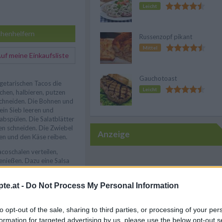
Leicht
henhelfern
Russenzopf pikant
Mittel
f meine Einkaufsliste
Gauchotoast
egetarischen Tacos die
Leicht
chen, halbieren, putzen
schneiden. Die Bohnen und
ein Sieb leeren und
abspülen. Die Salatblätter
en schneiden. Die Zwiebel
Anzeige
den und den Käse reiben.
acoschalen verteilen,
genießen. Dazu eine Salsa
zept für die Zubereitung
te.at -
Do Not Process My Personal Information
to opt-out of the sale, sharing to third parties, or processing of your per
formation for targeted advertising by us, please use the below opt-out s