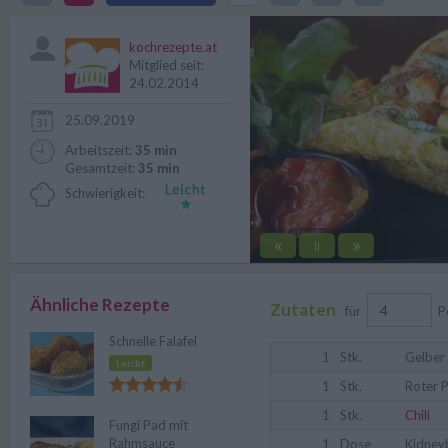
zubereitet.
kochrezepte.at
Mitglied seit:
24.02.2014
25.09.2019
Arbeitszeit:
35 min
Gesamtzeit:
35 min
Schwierigkeit:
«
»
||
Ähnliche Rezepte
Zutaten
für
P
Schnelle Falafel
1
Stk.
Gelber
Leicht
1
Stk.
Roter 
1
Stk.
Chili
Fungi Pad mit
Rahmsauce
1
Dose
Kidney