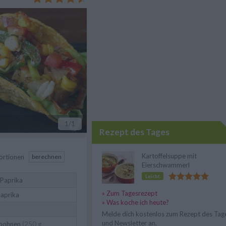
1
/1
Rezept des Tages
Kartoffelsuppe mit
ortionen
berechnen
Eierschwammerl
Leicht
 Paprika
» Zum Tagesrezept
Paprika
» Was koche ich heute?
Melde dich kostenlos zum Rezept des Tag
und Newsletter an.
bohnen
(250 g