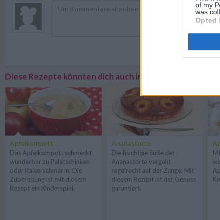
of my P
was col
Opted 
Registriere
Diese Rezepte könnten dich auch interessieren
Apfelkompott
Ananastorte
Ap
Das Apfelkompott schmeckt
Die fruchtige Süße der
Mi
wunderbar zu Palatschinken
Ananastorte vergeht
wu
oder Kaiserschmarrn. Die
regelrecht auf der Zunge. Mit
Ap
Zubereitung ist mit diesem
diesem Rezept ist der Genuss
Kr
Rezept ein Kinderspiel.
garantiert.