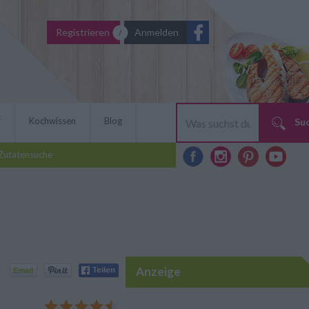
Registrieren
Anmelden
r
Kochwissen
Blog
Su
Zutatensuche
Anzeige
en Tacos stammt aus der
che Snack ist im Nu