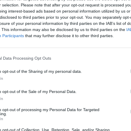
r selection. Please note that after your opt-out request is processed y
eing interest-based ads based on personal information utilized by us or
disclosed to third parties prior to your opt-out. You may separately opt-
losure of your personal information by third parties on the IAB’s list of
. This information may also be disclosed by us to third parties on the
IA
te
/
Gemüse Rezepte
/
Participants
that may further disclose it to other third parties.
en Rezepte
/
Like uns auf Facebook...
Rezepte
/
ka Rezepte
/
el Rezepte
/
l Data Processing Opt Outs
o opt-out of the Sharing of my personal data.
In
o opt-out of the Sale of my Personal Data.
In
to opt-out of processing my Personal Data for Targeted
ing.
In
Artikelempfehlung
o opt-out of Collection, Use, Retention, Sale, and/or Sharing