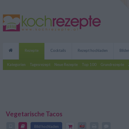
Rezepte
Cocktails
Rezept hochladen
Bilde
Kategorien
Tagesrezept
Neue Rezepte
Top 100
Grundrezepte
Vegetarische Tacos
Das Rezept für die vegetarisch
mexikanischen Küchen. Der einfa
Bild hochladen