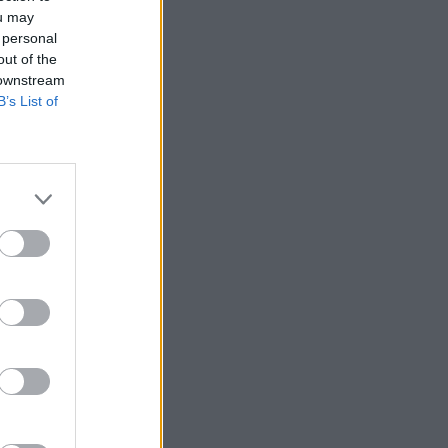
ou may
 personal
out of the
 downstream
B’s List of