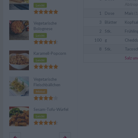
Abtrop
Leicht
1
Dose
Mais
(1
3
Blätter
Kopfsa
Vegetarische
Bolognese
2
Stk.
Frühlin
Leicht
100
g
Chedda
8
Stk.
Tacosc
Karamell-Popcorn
Salz un
Leicht
Vegetarische
Fleischbällchen
Mittel
Sesam-Tofu-Würfel
Leicht