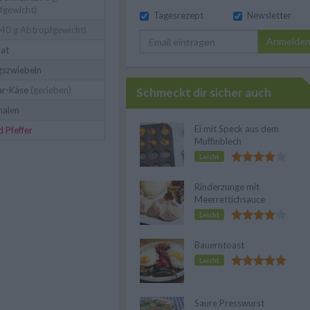
fgewicht)
Tagesrezept
Newsletter
40 g Abtropfgewicht)
Anmelde
lat
gszwiebeln
r-Käse
(gerieben)
Schmeckt dir sicher auch
halen
Ei mit Speck aus dem
d Pfeffer
Muffinblech
Leicht
Rinderzunge mit
Meerrettichsauce
Leicht
Bauerntoast
Leicht
Saure Presswurst