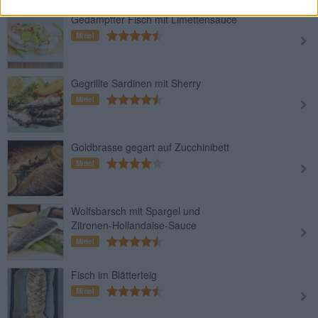
Gedämpfter Fisch mit Limettensauce
Mittel
Gegrillte Sardinen mit Sherry
Mittel
Goldbrasse gegart auf Zucchinibett
Mittel
Wolfsbarsch mit Spargel und
Zitronen-Hollandaise-Sauce
Mittel
Fisch im Blätterteig
Mittel