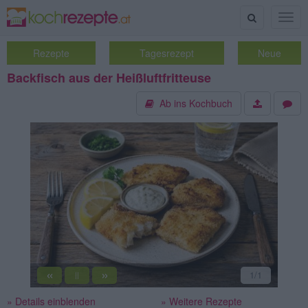
Suche
Togg
navig
Rezepte
Tagesrezept
Neue
Backfisch aus der Heißluftfritteuse
Ab ins Kochbuch
«
»
1
/1
||
» Details einblenden
» Weitere Rezepte