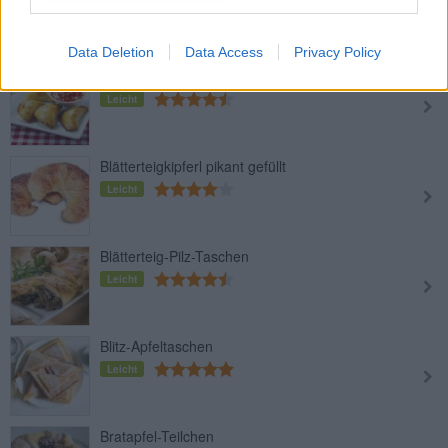
Zimt
Leicht
Data Deletion
Data Access
Privacy Policy
Teigtaschen pikant gefüllt
Leicht
Blätterteigkipferl pikant gefüllt
Leicht
Blätterteig-Pilz-Taschen
Leicht
Blitz-Apfeltaschen
Leicht
Bratapfel-Teilchen