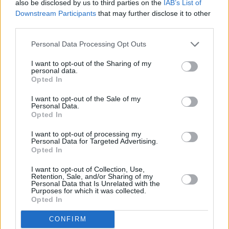
also be disclosed by us to third parties on the
IAB’s List of
Leicht
Downstream Participants
that may further disclose it to other
third parties.
Pastel de Nata
Personal Data Processing Opt Outs
Leicht
I want to opt-out of the Sharing of my
personal data.
Opted In
Schinken-Käse-Blätterteig-Kipferl
Leicht
I want to opt-out of the Sale of my
Personal Data.
Opted In
Süße Herzchen
I want to opt-out of processing my
Personal Data for Targeted Advertising.
Leicht
Opted In
I want to opt-out of Collection, Use,
Schnelle Blätterteig-Zimtschnecken
Retention, Sale, and/or Sharing of my
Personal Data that Is Unrelated with the
Leicht
Purposes for which it was collected.
Opted In
CONFIRM
Schweineöhrchen mit Zucker und