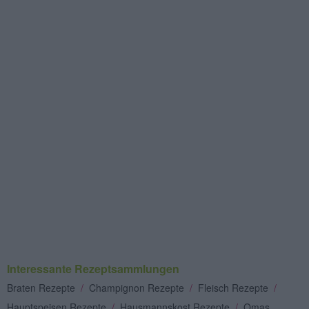
Interessante Rezeptsammlungen
Braten Rezepte
/
Champignon Rezepte
/
Fleisch Rezepte
/
Hauptspeisen Rezepte
/
Hausmannskost Rezepte
/
Omas