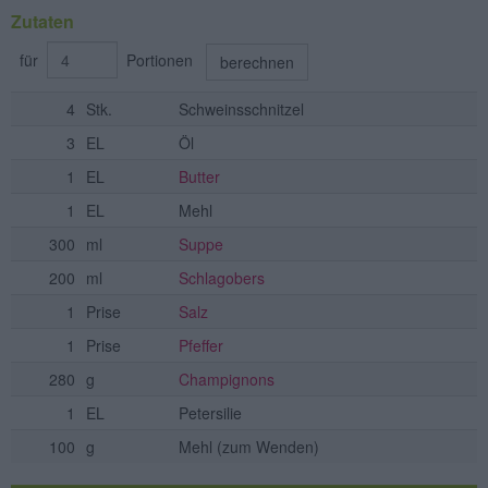
Zutaten
für
Portionen
berechnen
4
Stk.
Schweinsschnitzel
3
EL
Öl
1
EL
Butter
1
EL
Mehl
300
ml
Suppe
200
ml
Schlagobers
1
Prise
Salz
1
Prise
Pfeffer
280
g
Champignons
1
EL
Petersilie
100
g
Mehl
(zum Wenden)