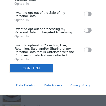
Hammerherren-Schnitzel
Opted In
Leicht
I want to opt-out of the Sale of my
Personal Data.
Opted In
Schnitzel Holstein
Leicht
I want to opt-out of processing my
Personal Data for Targeted Advertising.
Opted In
Schweineschnitzel mit Salbei und
I want to opt-out of Collection, Use,
Apfelsauce
Retention, Sale, and/or Sharing of my
Personal Data that Is Unrelated with the
Mittel
Purposes for which it was collected.
Opted In
Steirer Cordon bleu
CONFIRM
Leicht
Naturschnitzel mit Spiegelei
Data Deletion
Data Access
Privacy Policy
Leicht