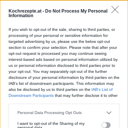
Leicht
Kochrezepte.at -
Do Not Process My Personal
Information
Cordon Bleu mit Eier und Kren
If you wish to opt-out of the sale, sharing to third parties, or
Leicht
processing of your personal or sensitive information for
targeted advertising by us, please use the below opt-out
section to confirm your selection. Please note that after your
Schnitzel mit Kürbiskernpanier
opt-out request is processed you may continue seeing
Leicht
interest-based ads based on personal information utilized by
us or personal information disclosed to third parties prior to
your opt-out. You may separately opt-out of the further
Naturschnitzel mit Schinken und
disclosure of your personal information by third parties on the
Käse
IAB’s list of downstream participants. This information may
also be disclosed by us to third parties on the
IAB’s List of
Leicht
Downstream Participants
that may further disclose it to other
third parties.
Wiener Hühnerschnitzel mit
Petersilienkartoffeln
Personal Data Processing Opt Outs
Mittel
I want to opt-out of the Sharing of my
personal data.