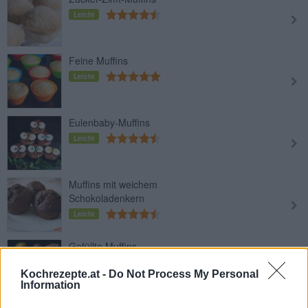
Leicht
Feine Muffins
Leicht
Eulenbaby-Muffins
Leicht
Muffins mit weichem
Schokoladenkern
Leicht
Gefüllte Muffins
Leicht
Kochrezepte.at -
Do Not Process My Personal
Information
Käsekuchen-Muffins