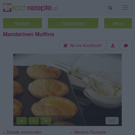
Suche
Togg
navig
Rezepte
Tagesrezept
Neue
Mandarinen Muffins
Ab ins Kochbuch
«
»
1
/1
||
» Details einblenden
» Weitere Rezepte