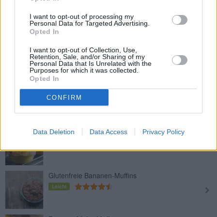
Buttermilch-Muffins mit
Erdbeercreme
I want to opt-out of processing my
Leicht
Personal Data for Targeted Advertising.
Opted In
Einfache Muffins
I want to opt-out of Collection, Use,
Leicht
Retention, Sale, and/or Sharing of my
Personal Data that Is Unrelated with the
Purposes for which it was collected.
Opted In
Zwetschken Muffins
CONFIRM
Leicht
Low Carb Käse-Muffins
Data Deletion
Data Access
Privacy Policy
Leicht
Glutenfreie Bananen-Muffins
Leicht