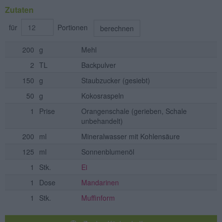
Zutaten
für
Portionen
berechnen
200
g
Mehl
2
TL
Backpulver
150
g
Staubzucker
(gesiebt)
50
g
Kokosraspeln
1
Prise
Orangenschale
(gerieben, Schale
unbehandelt)
200
ml
Mineralwasser mit Kohlensäure
125
ml
Sonnenblumenöl
1
Stk.
Ei
1
Dose
Mandarinen
1
Stk.
Muffinform