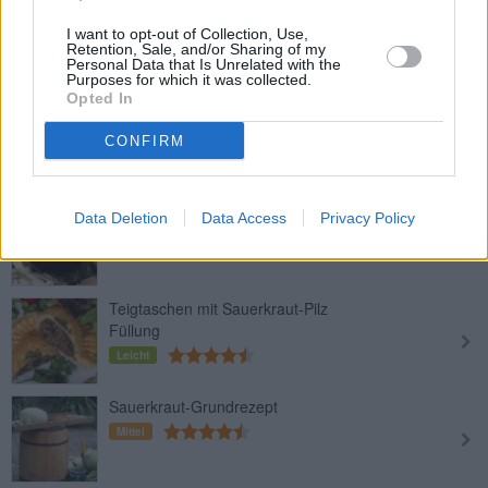
Schnelle Sauerkrautsuppe
I want to opt-out of Collection, Use,
Leicht
Retention, Sale, and/or Sharing of my
Personal Data that Is Unrelated with the
Purposes for which it was collected.
Opted In
Gedünstetes Szegediner-Kraut
Leicht
CONFIRM
Sauerkraut mit Apfel
Data Deletion
Data Access
Privacy Policy
Leicht
Teigtaschen mit Sauerkraut-Pilz
Füllung
Leicht
Sauerkraut-Grundrezept
Mittel