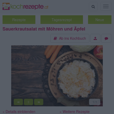
Suche
Togg
navig
Rezepte
Tagesrezept
Neue
Sauerkrautsalat mit Möhren und Äpfel
Ab ins Kochbuch
«
»
1
/1
||
» Details einblenden
» Weitere Rezepte