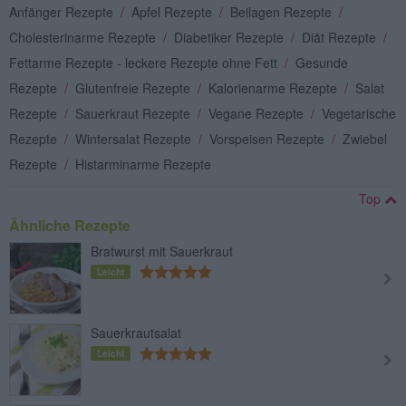
Anfänger Rezepte
/
Apfel Rezepte
/
Beilagen Rezepte
/
Cholesterinarme Rezepte
/
Diabetiker Rezepte
/
Diät Rezepte
/
Fettarme Rezepte - leckere Rezepte ohne Fett
/
Gesunde
Rezepte
/
Glutenfreie Rezepte
/
Kalorienarme Rezepte
/
Salat
Rezepte
/
Sauerkraut Rezepte
/
Vegane Rezepte
/
Vegetarische
Rezepte
/
Wintersalat Rezepte
/
Vorspeisen Rezepte
/
Zwiebel
Rezepte
/
Histarminarme Rezepte
Top
Ähnliche Rezepte
Bratwurst mit Sauerkraut
Leicht
Sauerkrautsalat
Leicht