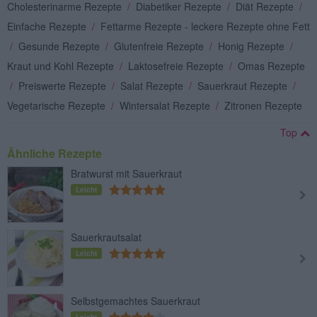
Cholesterinarme Rezepte
/
Diabetiker Rezepte
/
Diät Rezepte
/
Einfache Rezepte
/
Fettarme Rezepte - leckere Rezepte ohne Fett
/
Gesunde Rezepte
/
Glutenfreie Rezepte
/
Honig Rezepte
/
Kraut und Kohl Rezepte
/
Laktosefreie Rezepte
/
Omas Rezepte
/
Preiswerte Rezepte
/
Salat Rezepte
/
Sauerkraut Rezepte
/
Vegetarische Rezepte
/
Wintersalat Rezepte
/
Zitronen Rezepte
Top
Ähnliche Rezepte
Bratwurst mit Sauerkraut
Leicht
Sauerkrautsalat
Leicht
Selbstgemachtes Sauerkraut