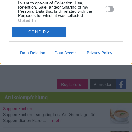
Leicht
I want to opt-out of Collection, Use,
Retention, Sale, and/or Sharing of my
Personal Data that Is Unrelated with the
Purposes for which it was collected.
Opted In
» Weitere Sauerkraut Rezepte
Top
CONFIRM
Kommentare
Es sind noch keine Kommentare vorhanden.
Data Deletion
Data Access
Privacy Policy
Registrieren
Anmelden
Artikelempfehlung
Suppen kochen
Suppen kochen - so gelingt es. Als Grundlage für
Suppen dienen klare ...
» mehr