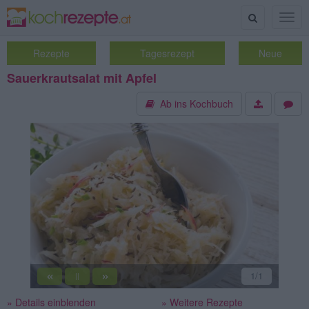
Suche
Togg
navig
Rezepte
Tagesrezept
Neue
Sauerkrautsalat mit Apfel
Ab ins Kochbuch
«
»
1
/1
||
» Details einblenden
» Weitere Rezepte