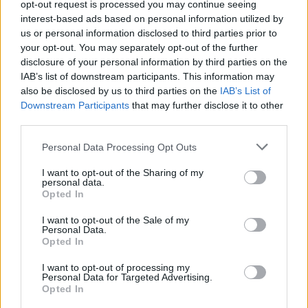
Leicht
opt-out request is processed you may continue seeing
interest-based ads based on personal information utilized by
us or personal information disclosed to third parties prior to
your opt-out. You may separately opt-out of the further
Gedünstetes Szegediner-Kraut
disclosure of your personal information by third parties on the
Leicht
IAB’s list of downstream participants. This information may
also be disclosed by us to third parties on the
IAB’s List of
Downstream Participants
that may further disclose it to other
Sauerkraut mit Apfel
third parties.
Leicht
Personal Data Processing Opt Outs
Teigtaschen mit Sauerkraut-Pilz
I want to opt-out of the Sharing of my
personal data.
Füllung
Opted In
Leicht
I want to opt-out of the Sale of my
Personal Data.
Sauerkraut-Grundrezept
Opted In
Mittel
I want to opt-out of processing my
Personal Data for Targeted Advertising.
Opted In
Erdäpfelnudeln mit Sauerkraut