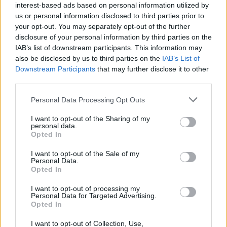
interest-based ads based on personal information utilized by
us or personal information disclosed to third parties prior to
Gefüllter Schweinebauch
your opt-out. You may separately opt-out of the further
Leicht
disclosure of your personal information by third parties on the
IAB’s list of downstream participants. This information may
also be disclosed by us to third parties on the
IAB’s List of
Pulled Pork aus dem Backofen
Downstream Participants
that may further disclose it to other
Leicht
third parties.
Personal Data Processing Opt Outs
Schweinsfischerl in Pilzrahmsauce
I want to opt-out of the Sharing of my
Leicht
personal data.
Opted In
I want to opt-out of the Sale of my
Marinierte Schopfsteaks
Personal Data.
Opted In
Leicht
I want to opt-out of processing my
Personal Data for Targeted Advertising.
Schweinemedaillons mit Spargel
Opted In
Leicht
I want to opt-out of Collection, Use,