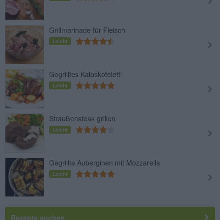
Grillmarinade für Fleisch
Leicht
Gegrilltes Kalbskotelett
Leicht
Straußensteak grillen
Leicht
Gegrillte Auberginen mit Mozzarella
Leicht
Rezepte suchen