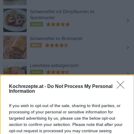
Schweinefilet mit Dörrpflaumen im
Speckmantel
Leicht
Schweinefilet im Brotmantel
Mittel
Leberkäse selbstgemacht
Leicht
Kochrezepte.at -
Do Not Process My Personal
Information
Gekochtes Selchfleisch (Geselchtes)
Leicht
If you wish to opt-out of the sale, sharing to third parties, or
processing of your personal or sensitive information for
targeted advertising by us, please use the below opt-out
BBQ-Spareribs aus dem Backofen
section to confirm your selection. Please note that after your
Leicht
opt-out request is processed you may continue seeing