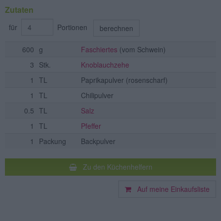
Zutaten
für
Portionen
berechnen
600
g
Faschiertes
(vom Schwein)
3
Stk.
Knoblauchzehe
1
TL
Paprikapulver
(rosenscharf)
1
TL
Chilipulver
0.5
TL
Salz
1
TL
Pfeffer
1
Packung
Backpulver
Zu den Küchenhelfern
Auf meine Einkaufsliste