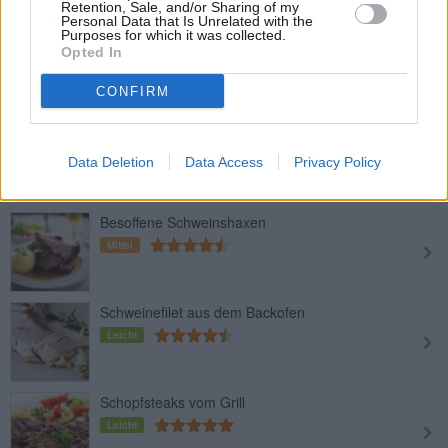
Retention, Sale, and/or Sharing of my
Personal Data that Is Unrelated with the
Purposes for which it was collected.
Knuspriger Schweinebauchbraten
Opted In
Mittel
CONFIRM
Koteletts gebacken
Leicht
Data Deletion
Data Access
Privacy Policy
Besoffene Schweinshaxen
Mittel
Schweinefilet aus dem Backofen
Leicht
Schopfsteaks vom Grill
Leicht