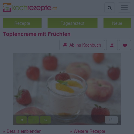
Suche
Togg
navig
Rezepte
Tagesrezept
Neue
Topfencreme mit Früchten
Ab ins Kochbuch
«
»
1
/1
||
» Details einblenden
» Weitere Rezepte