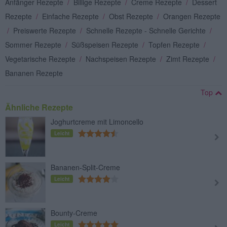
Anfänger Rezepte
/
Billige Rezepte
/
Creme Rezepte
/
Dessert
Rezepte
/
Einfache Rezepte
/
Obst Rezepte
/
Orangen Rezepte
/
Preiswerte Rezepte
/
Schnelle Rezepte - Schnelle Gerichte
/
Sommer Rezepte
/
Süßspeisen Rezepte
/
Topfen Rezepte
/
Vegetarische Rezepte
/
Nachspeisen Rezepte
/
Zimt Rezepte
/
Bananen Rezepte
Top
Ähnliche Rezepte
Joghurtcreme mit Limoncello
Leicht
Bananen-Split-Creme
Leicht
Bounty-Creme
Leicht