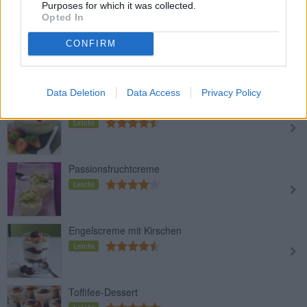
Purposes for which it was collected.
Opted In
Rotweincreme
CONFIRM
Leicht
Data Deletion
Data Access
Privacy Policy
Naturjoghurt mit frischen Erdbeeren
Leicht
Passionsfruchtcreme
Leicht
Engelscreme mit Kirschen
Leicht
Toffifee-Dessert