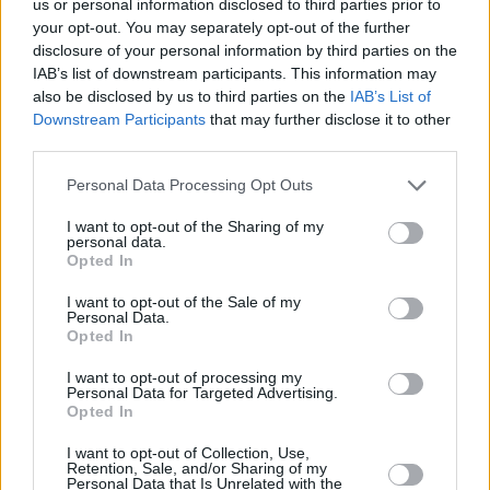
us or personal information disclosed to third parties prior to
your opt-out. You may separately opt-out of the further
disclosure of your personal information by third parties on the
Rhabarber-Creme
IAB’s list of downstream participants. This information may
also be disclosed by us to third parties on the
IAB’s List of
Leicht
Downstream Participants
that may further disclose it to other
third parties.
Raffaello-Creme
Personal Data Processing Opt Outs
Leicht
I want to opt-out of the Sharing of my
personal data.
Opted In
Keks-Creme Gelado Bolacha
Leicht
I want to opt-out of the Sale of my
Personal Data.
Opted In
Creme-Caramel
I want to opt-out of processing my
Leicht
Personal Data for Targeted Advertising.
Opted In
I want to opt-out of Collection, Use,
Likörcreme mit frischen Erdbeeren
Retention, Sale, and/or Sharing of my
Personal Data that Is Unrelated with the
Leicht