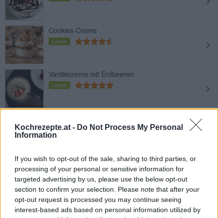
Cookies-Creme
Leicht
Vanillecreme mit Erdbeeren
Leicht
Multivitamincreme mit Früchten
Kochrezepte.at -
Do Not Process My Personal
Leicht
Information
If you wish to opt-out of the sale, sharing to third parties, or
Herrencreme
processing of your personal or sensitive information for
Leicht
targeted advertising by us, please use the below opt-out
section to confirm your selection. Please note that after your
opt-out request is processed you may continue seeing
Himbeertraum-Dessert
interest-based ads based on personal information utilized by
Leicht