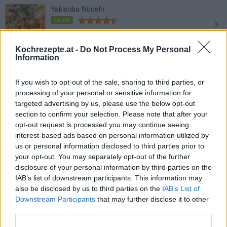
Yakisoba Nudeln
Leicht
Kochrezepte.at -
Do Not Process My Personal
Pasta mit Gorgonzola-Rucola-Sauce
Information
Leicht
If you wish to opt-out of the sale, sharing to third parties, or
processing of your personal or sensitive information for
Nudeln mit Fleischbällchen
targeted advertising by us, please use the below opt-out
Leicht
section to confirm your selection. Please note that after your
opt-out request is processed you may continue seeing
interest-based ads based on personal information utilized by
Wildschwein-Pappardelle
us or personal information disclosed to third parties prior to
your opt-out. You may separately opt-out of the further
Mittel
disclosure of your personal information by third parties on the
IAB’s list of downstream participants. This information may
also be disclosed by us to third parties on the
IAB’s List of
Nudeln mit Zucchini und Ei
Downstream Participants
that may further disclose it to other
Leicht
third parties.