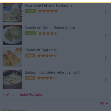
Russische Pelmeni Teigtaschen
Leicht
Nudeln mit Spinat-Sahne-Sauce
Leicht
Thunfisch Tagliatelle
Mittel
Bärlauch-Tagliatelle selbst gemacht
Mittel
» Weitere Nudel Rezepte
Top
Kommentare