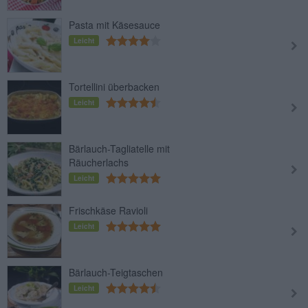
Pasta mit Käsesauce
Leicht
Tortellini überbacken
Leicht
Bärlauch-Tagliatelle mit
Räucherlachs
Leicht
Frischkäse Ravioli
Leicht
Bärlauch-Teigtaschen
Leicht