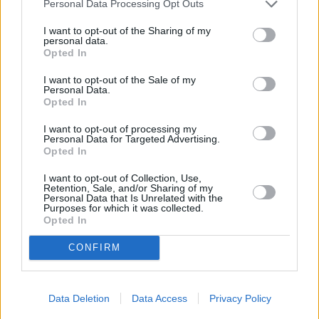
Personal Data Processing Opt Outs
Linguine mit Meeresfrüchten
I want to opt-out of the Sharing of my
Leicht
personal data.
Opted In
Farfalle Nudeln mit Tomatensauce
I want to opt-out of the Sale of my
Personal Data.
und Garnelen
Opted In
Leicht
I want to opt-out of processing my
Personal Data for Targeted Advertising.
Nudeln mit Linsen
Opted In
Leicht
I want to opt-out of Collection, Use,
Retention, Sale, and/or Sharing of my
Personal Data that Is Unrelated with the
Kastanien-Nudelteig Grundrezept
Purposes for which it was collected.
Opted In
Leicht
CONFIRM
Penne mit Parmaschinken und
Rucola
Data Deletion
Data Access
Privacy Policy
Mittel