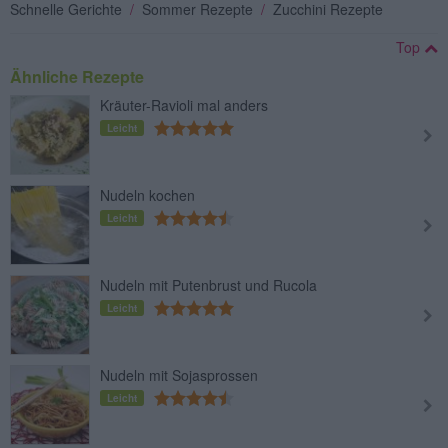
Schnelle Gerichte
/
Sommer Rezepte
/
Zucchini Rezepte
Top
Ähnliche Rezepte
Kräuter-Ravioli mal anders
Leicht
Nudeln kochen
Leicht
Nudeln mit Putenbrust und Rucola
Leicht
Nudeln mit Sojasprossen
Leicht