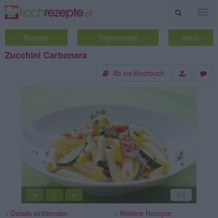
Suche
Togg
navig
Rezepte
Tagesrezept
Neue
Zucchini Carbonara
Ab ins Kochbuch
«
»
1
/1
||
» Details einblenden
» Weitere Rezepte