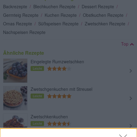
Backrezepte
/
Blechkuchen Rezepte
/
Dessert Rezepte
/
Germteig Rezepte
/
Kuchen Rezepte
/
Obstkuchen Rezepte
/
Omas Rezepte
/
Süßspeisen Rezepte
/
Zwetschken Rezepte
/
Nachspeisen Rezepte
Top
Ähnliche Rezepte
Eingelegte Rumzwetschken
Leicht
Zwetschgenkuchen mit Streusel
Leicht
Zwetschkenkuchen
Leicht