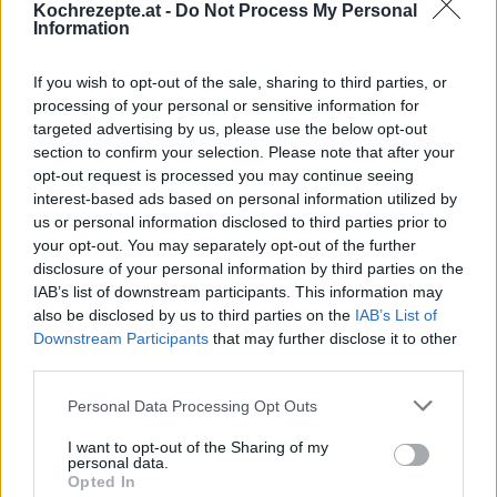
Kochrezepte.at -
Do Not Process My Personal
Karamellisierte Zwetschken mit
Information
Obers & Eierlikör
Leicht
If you wish to opt-out of the sale, sharing to third parties, or
processing of your personal or sensitive information for
Zwetschken eingelegt in Cognac
targeted advertising by us, please use the below opt-out
Leicht
section to confirm your selection. Please note that after your
opt-out request is processed you may continue seeing
interest-based ads based on personal information utilized by
us or personal information disclosed to third parties prior to
Zwetschken Crumble
your opt-out. You may separately opt-out of the further
Leicht
disclosure of your personal information by third parties on the
IAB’s list of downstream participants. This information may
also be disclosed by us to third parties on the
IAB’s List of
Fruchtiges Zwetschkenkompott
Downstream Participants
that may further disclose it to other
Leicht
third parties.
Personal Data Processing Opt Outs
Zwetschken-Chutney
I want to opt-out of the Sharing of my
Leicht
personal data.
Opted In