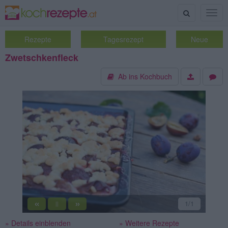
Suche
Togg
navig
Rezepte
Tagesrezept
Neue
Zwetschkenfleck
Ab ins Kochbuch
«
»
1
/1
||
» Details einblenden
» Weitere Rezepte