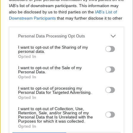
Leicht
IAB’s list of downstream participants. This information may
also be disclosed by us to third parties on the
IAB’s List of
Dinkelbrei für Babys
Downstream Participants
that may further disclose it to other
Leicht
third parties.
Personal Data Processing Opt Outs
Beeren-Grieß-Brei
I want to opt-out of the Sharing of my
Leicht
personal data.
Opted In
I want to opt-out of the Sale of my
Brokkoli-Erdäpfel-Brei
Personal Data.
Leicht
Opted In
I want to opt-out of processing my
Personal Data for Targeted Advertising.
Apfel-Bananen-Mus
Opted In
Leicht
I want to opt-out of Collection, Use,
Retention, Sale, and/or Sharing of my
Personal Data that Is Unrelated with the
Purposes for which it was collected.
Kürbiscremesuppe für Kleinkinder
Opted In
Leicht