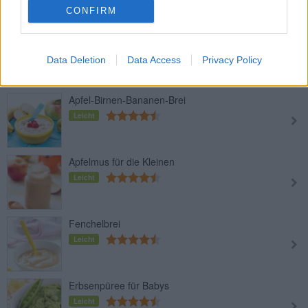
CONFIRM
Apfel-Trauben-Hirse-Brei
Leicht
Data Deletion
Data Access
Privacy Policy
Apfel-Birnen-Bananen-Brei
Leicht
Apfelmus für die Kleinen
Leicht
Fenchelbrei
Leicht
Erbsenpüree für Babys
Leicht