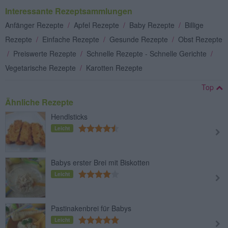
Interessante Rezeptsammlungen
Anfänger Rezepte
/
Apfel Rezepte
/
Baby Rezepte
/
Billige
Rezepte
/
Einfache Rezepte
/
Gesunde Rezepte
/
Obst Rezepte
/
Preiswerte Rezepte
/
Schnelle Rezepte - Schnelle Gerichte
/
Vegetarische Rezepte
/
Karotten Rezepte
Top
Ähnliche Rezepte
Hendlsticks
Leicht
Babys erster Brei mit Biskotten
Leicht
Pastinakenbrei für Babys
Leicht