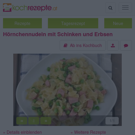
Suche
Togg
navig
Rezepte
Tagesrezept
Neue
Hörnchennudeln mit Schinken und Erbsen
Ab ins Kochbuch
«
»
1
/1
||
» Details einblenden
» Weitere Rezepte