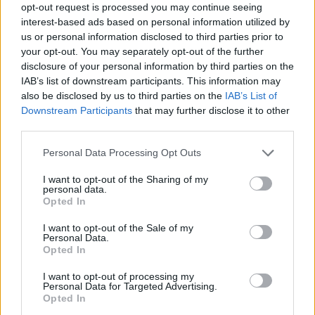
opt-out request is processed you may continue seeing
Apfel-Bananen-Mus
interest-based ads based on personal information utilized by
us or personal information disclosed to third parties prior to
Leicht
your opt-out. You may separately opt-out of the further
disclosure of your personal information by third parties on the
IAB’s list of downstream participants. This information may
Kürbiscremesuppe für Kleinkinder
also be disclosed by us to third parties on the
IAB’s List of
Leicht
Downstream Participants
that may further disclose it to other
third parties.
Apfel-Trauben-Hirse-Brei
Personal Data Processing Opt Outs
Leicht
I want to opt-out of the Sharing of my
personal data.
Opted In
Apfel-Birnen-Bananen-Brei
Leicht
I want to opt-out of the Sale of my
Personal Data.
Opted In
Apfelmus für die Kleinen
I want to opt-out of processing my
Personal Data for Targeted Advertising.
Leicht
Opted In