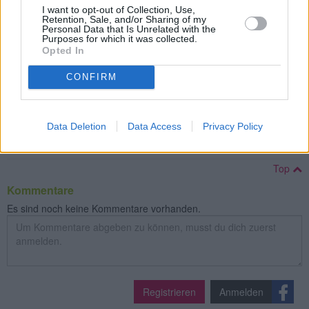
I want to opt-out of Collection, Use,
Retention, Sale, and/or Sharing of my
Fenchelbrei
Personal Data that Is Unrelated with the
Leicht
Purposes for which it was collected.
Opted In
CONFIRM
Erbsenpüree für Babys
Leicht
Data Deletion
Data Access
Privacy Policy
» Weitere Baby Rezepte
Top
Kommentare
Es sind noch keine Kommentare vorhanden.
Registrieren
Anmelden