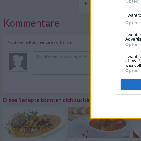
Opted 
Männer Rezepte
I want t
Kommentare
Opted 
I want 
Advertis
Noch keine Kommentare vorhanden.
Opted 
I want t
of my P
was col
Opted 
Registriere
Diese Rezepte könnten dich auch interessieren