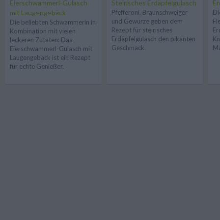
Eierschwammerl-Gulasch
Steirisches Erdäpfelgulasch
Er
mit Laugengebäck
Pfefferoni, Braunschweiger
Di
und Gewürze geben dem
Fl
Die beliebten Schwammerln in
Rezept für steirisches
Er
Kombination mit vielen
Erdäpfelgulasch den pikanten
Kn
leckeren Zutaten: Das
Geschmack.
Ma
Eierschwammerl-Gulasch mit
Laugengebäck ist ein Rezept
für echte Genießer.