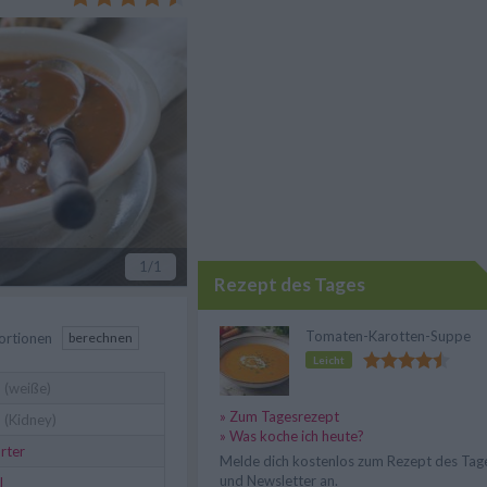
fänger kein Problem.
1
/1
Rezept des Tages
Tomaten-Karotten-Suppe
ortionen
berechnen
Leicht
n
(weiße)
» Zum Tagesrezept
n
(Kidney)
» Was koche ich heute?
rter
Melde dich kostenlos zum Rezept des Tag
und Newsletter an.
l