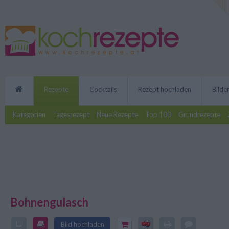
Rezepte
Cocktails
Rezept hochladen
Bilde
Kategorien
Tagesrezept
Neue Rezepte
Top 100
Grundrezepte
Bohnengulasch
Dieses Bohnengulasch ist ebenso
Bild hochladen