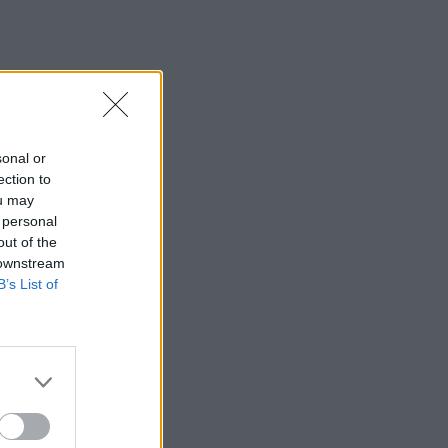
sonal or
ection to
ou may
 personal
out of the
 downstream
B’s List of