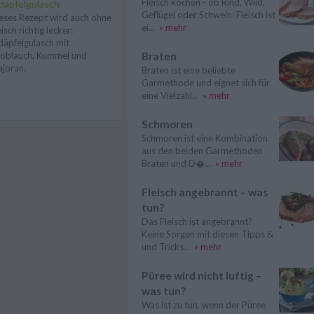
Fleisch kochen - ob Rind, Wild,
däpfelgulasch
Geflügel oder Schwein: Fleisch ist
eses Rezept wird auch ohne
ei...
» mehr
eisch richtig lecker:
däpfelgulasch mit
Braten
oblauch, Kümmel und
joran.
Braten ist eine beliebte
Garmethode und eignet sich für
eine Vielzahl...
» mehr
Schmoren
Schmoren ist eine Kombination
aus den beiden Garmethoden
Braten und D�...
» mehr
Fleisch angebrannt – was
tun?
Das Fleisch ist angebrannt?
Keine Sorgen mit diesen Tipps &
und Tricks...
» mehr
Püree wird nicht luftig –
was tun?
Was ist zu tun, wenn der Püree