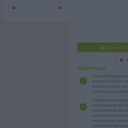
Zu den Küc
Au
Zubereitung
Für das Bohnengulasc
erhitzen. Zwiebeln sc
Paprika waschen, put
entfernen und in klei
Frankfurter in mundg
und zusammen mit de
dem heißen Öl anbrat
und mit etwas Ketchup
Paprikapulver würzen
und Kümmel dazugeb