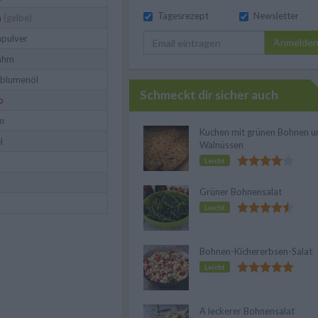
Tagesrezept
Newsletter
a
(gelbe)
apulver
Anmelde
ahm
blumenöl
Schmeckt dir sicher auch
p
n
Kuchen mit grünen Bohnen u
l
Walnüssen
Leicht
Grüner Bohnensalat
Leicht
Bohnen-Kichererbsen-Salat
Leicht
A leckerer Bohnensalat