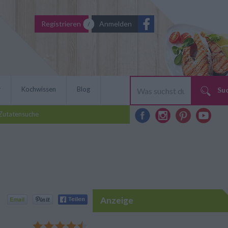
Registrieren
Anmelden
r
Kochwissen
Blog
Su
Zutatensuche
Anzeige
 preiswert wie lecker. Und