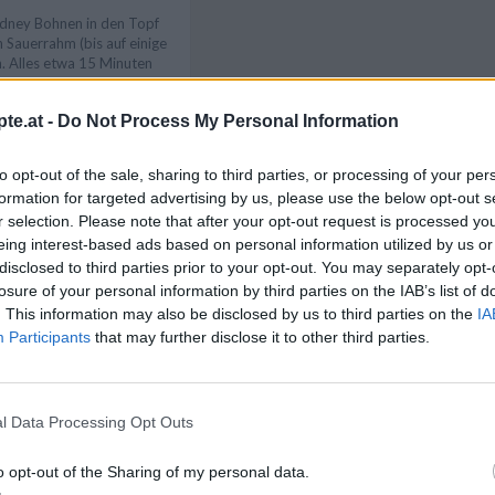
dney Bohnen in den Topf
 Sauerrahm (bis auf einige
n. Alles etwa 15 Minuten
Gulasch in tiefe Teller
r mit einem Klecks
te.at -
Do Not Process My Personal Information
rvieren.
Like uns auf Facebook...
to opt-out of the sale, sharing to third parties, or processing of your per
formation for targeted advertising by us, please use the below opt-out s
lasch schmeckt ein
nuspriges Weißbrot.
r selection. Please note that after your opt-out request is processed y
eing interest-based ads based on personal information utilized by us or
disclosed to third parties prior to your opt-out. You may separately opt-
losure of your personal information by third parties on the IAB’s list of
. This information may also be disclosed by us to third parties on the
IA
Participants
that may further disclose it to other third parties.
zepte
/
Bohnen Rezepte
/
zepte
/
Gulasch Rezepte
/
l Data Processing Opt Outs
nfrüchte Rezepte
/
Artikelempfehlung
richte
/
Single Rezepte
/
o opt-out of the Sharing of my personal data.
el Rezepte
/