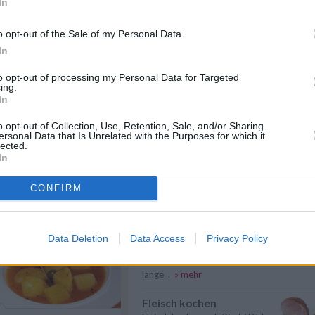
In
Suppen kochen
Suppen kochen - so gelingt es.
o opt-out of the Sale of my Personal Data.
Als Grundlage für Suppen dienen
In
klare ...
» mehr
to opt-out of processing my Personal Data for Targeted
Gemüse kochen
ing.
In
Gemüse kochen - Gemüse ist
lecker und gesund. Die
Gemüsesorten und ...
» mehr
o opt-out of Collection, Use, Retention, Sale, and/or Sharing
ersonal Data that Is Unrelated with the Purposes for which it
lected.
Billig kochen
In
Billig kochen heißt nicht, dass es
sich um minderwertiges Essen
n
Anmelden
CONFIRM
hande...
» mehr
Reis kochen
Reis kochen - Reis ist ein
Data Deletion
Data Access
Privacy Policy
vielseitiges
Grundnahrungsmittel. Wie
lange...
» mehr
Fleisch kochen