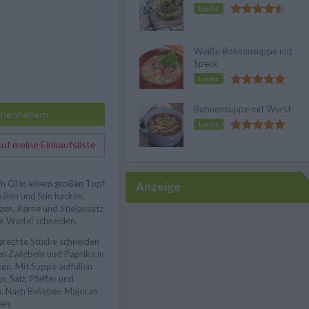
Leicht
Weiße Bohnensuppe mit
Speck
Leicht
Bohnensuppe mit Wurst
henhelfern
Leicht
f meine Einkaufsliste
h Öl in einem großen Topf
Anzeige
hälen und fein hacken.
zen, Kerne und Stielansatz
ne Würfel schneiden.
erechte Stücke schneiden
n Zwiebeln und Paprika in
en. Mit Suppe auffüllen
, Salz, Pfeffer und
. Nach Belieben Majoran
en.