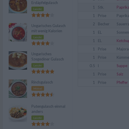
Erdäpfelgulasch
1
Stk.
Paprik
Leicht
1
Prise
Paprik
2
Becher
Sauerr
Ungarisches Gulasch
mit wenig Kalorien
1
EL
Sonnen
Leicht
1
EL
Ketchu
1
Prise
Majora
Ungarisches
1
Prise
Kümme
Szegediner Gulasch
0.5
l
Suppe
Leicht
1
Prise
Salz
Rindsgulasch
1
Prise
Pfeffer
Mittel
Putengulasch einmal
anders
Leicht