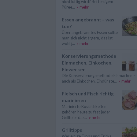
nicht luftig wird? Bei fertigem
Püree...
» mehr
Essen angebrannt – was
tun?
Über angebranntes Essen sollte
man sich nicht ärgern, das ist
wohl j...
» mehr
Konservierungsmethode
Einmachen, Einkochen,
Einwecken
Die Konservierungsmethode Einmachen –
auch als Einkochen, Eindünste...
» mehr
Fleisch und Fisch richtig
marinieren
Marinierte Köstlichkeiten
gehören heute zu fast jeder
Grillfeier daz...
» mehr
Grilltipps
Wer einige Tipps und Tricks