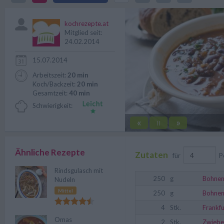
das Rezept dazu ist auch für An
kochrezepte.at
Mitglied seit:
24.02.2014
15.07.2014
Arbeitszeit:
20 min
Koch/Backzeit:
20 min
Gesamtzeit:
40 min
Schwierigkeit:
«
»
||
Ähnliche Rezepte
Zutaten
für
P
Rindsgulasch mit
250
g
Bohne
Nudeln
Mittel
250
g
Bohne
4
Stk.
Frankfu
Omas
2
Stk.
Zwiebe