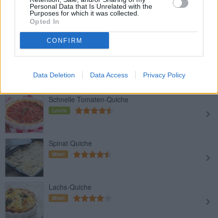
Personal Data that Is Unrelated with the
Räucherlachs-Spinat-Quiche
Purposes for which it was collected.
Opted In
Leicht
CONFIRM
Brennnessel-Quiche
Leicht
Data Deletion
Data Access
Privacy Policy
Schnelle Tomaten-Quiche
Leicht
Spinat Quiche
Mittel
Lachs-Quiche
Mittel