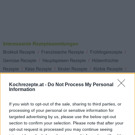
Interessante Rezeptsammlungen
Brokkoli Rezepte
/
Französische Rezepte
/
Frühlingsrezepte
/
Gemüse Rezepte
/
Hauptspeisen Rezepte
/
Hülsenfrüchte
Rezepte
/
Käse Rezepte
/
Kinder Rezepte
/
Kürbis Rezepte
/
Quiche Rezepte
/
Sommer Rezepte
/
Tomaten Rezepte
/
Kochrezepte.at -
Do Not Process My Personal
Vegetarische Rezepte
/
Vollwertkost Rezepte
Information
Top
If you wish to opt-out of the sale, sharing to third parties, or
Ähnliche Rezepte
processing of your personal or sensitive information for
Kohlsprossen Quiche
targeted advertising by us, please use the below opt-out
Leicht
section to confirm your selection. Please note that after your
opt-out request is processed you may continue seeing