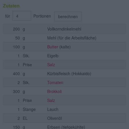
Zutaten
für
Portionen
berechnen
200
g
Vollkorndinkelmehl
50
g
Mehl
(für die Arbeitsfläche)
100
g
Butter
(kalte)
1
Stk.
Eigelb
1
Prise
Salz
400
g
Kürbisfleisch
(Hokkaido)
2
Stk.
Tomaten
300
g
Brokkoli
1
Prise
Salz
1
Stange
Lauch
2
EL
Olivenöl
150
g
Erbsen
(tiefgekühlte)