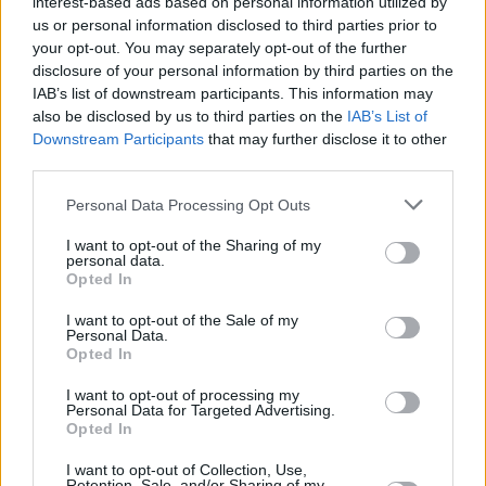
interest-based ads based on personal information utilized by
Champignon-Quiche
us or personal information disclosed to third parties prior to
your opt-out. You may separately opt-out of the further
Mittel
disclosure of your personal information by third parties on the
IAB’s list of downstream participants. This information may
also be disclosed by us to third parties on the
IAB’s List of
Zucchini-Quiche mit saftigen
Downstream Participants
that may further disclose it to other
Tomaten
third parties.
Leicht
Personal Data Processing Opt Outs
Kartoffelquiche mit Rosmarin und
Gorgonzola
I want to opt-out of the Sharing of my
personal data.
Leicht
Opted In
Spargelquiche
I want to opt-out of the Sale of my
Personal Data.
Mittel
Opted In
I want to opt-out of processing my
Personal Data for Targeted Advertising.
Apfel-Käse-Quiche
Opted In
Mittel
I want to opt-out of Collection, Use,
Retention, Sale, and/or Sharing of my