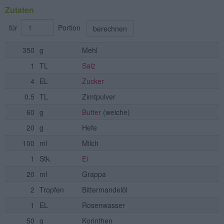
Zutaten
für
Portion
berechnen
350
g
Mehl
1
TL
Salz
4
EL
Zucker
0.5
TL
Zimtpulver
60
g
Butter
(weiche)
20
g
Hefe
100
ml
Milch
1
Stk.
Ei
20
ml
Grappa
2
Tropfen
Bittermandelöl
1
EL
Rosenwasser
50
g
Korinthen