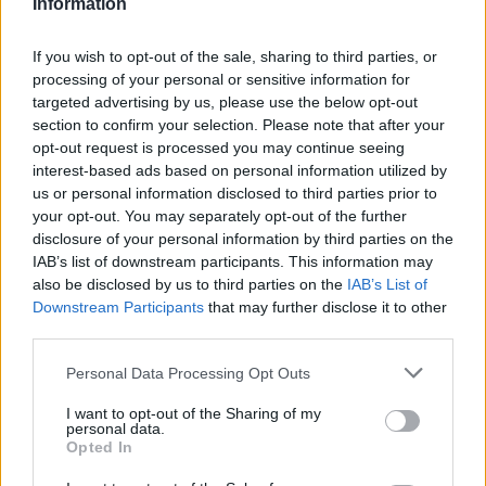
Information
Leicht
If you wish to opt-out of the sale, sharing to third parties, or
processing of your personal or sensitive information for
Schokoladenwurst mit Nüssen
targeted advertising by us, please use the below opt-out
Leicht
section to confirm your selection. Please note that after your
opt-out request is processed you may continue seeing
interest-based ads based on personal information utilized by
Lebkuchen-Teelicht
us or personal information disclosed to third parties prior to
your opt-out. You may separately opt-out of the further
Mittel
disclosure of your personal information by third parties on the
IAB’s list of downstream participants. This information may
also be disclosed by us to third parties on the
IAB’s List of
Süße Schokoladen-Zimt-Rollen
Downstream Participants
that may further disclose it to other
Leicht
third parties.
Personal Data Processing Opt Outs
Klassische Vanillekipferl
I want to opt-out of the Sharing of my
Leicht
personal data.
Opted In
Mini-Lebkuchen mit Schoko-Glasur