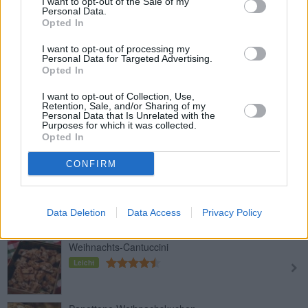
I want to opt-out of the Sale of my
Personal Data.
Mittel
Opted In
I want to opt-out of processing my
Personal Data for Targeted Advertising.
Schoko-Kokoswürfel
Opted In
Leicht
I want to opt-out of Collection, Use,
Retention, Sale, and/or Sharing of my
Personal Data that Is Unrelated with the
Cranberry-Mandel-Stollen
Purposes for which it was collected.
Opted In
Leicht
CONFIRM
Adventstollen
Leicht
Data Deletion
Data Access
Privacy Policy
Weihnachts-Cantuccini
Leicht