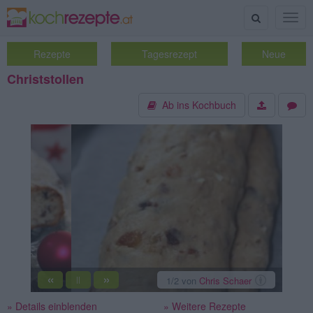
Suche
Togg
navig
Rezepte
Tagesrezept
Neue
Christstollen
Ab ins Kochbuch
«
»
2
/2
von
Chris Schaer
||
» Details einblenden
» Weitere Rezepte