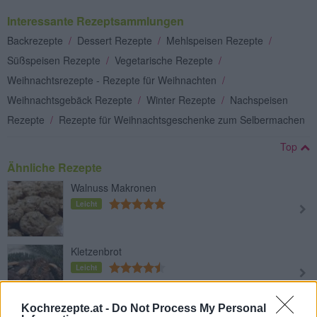
Interessante Rezeptsammlungen
Backrezepte
/
Dessert Rezepte
/
Mehlspeisen Rezepte
/
Süßspeisen Rezepte
/
Vegetarische Rezepte
/
Weihnachtsrezepte - Rezepte für Weihnachten
/
Weihnachtsgebäck Rezepte
/
Winter Rezepte
/
Nachspeisen
Rezepte
/
Rezepte für Weihnachtsgeschenke zum Selbermachen
Top
Ähnliche Rezepte
Walnuss Makronen
Leicht
Kletzenbrot
Leicht
Kochrezepte.at -
Do Not Process My Personal
Weiße Schoko-Schneeflocken