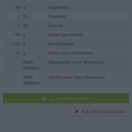
50
g
Sultaninen
1
EL
Orangeat
1
EL
Zitronat
150
g
Nüsse
(gemischte)
120
g
Mandelmasse
50
g
Butter
(zum Schmelzen)
Nach
Staubzucker
(zum Bestreuen)
Belieben
Nach
Vanillezucker
(zum Bestreuen)
Belieben
Zu den Küchenhelfern
Auf meine Einkaufsliste