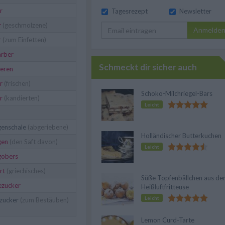
r
Tagesrezept
Newsletter
r
(geschmolzene)
Anmelde
r
(zum Einfetten)
rber
Schmeckt dir sicher auch
eren
r
(frischen)
Schoko-Milchriegel-Bars
r
(kandierten)
Leicht
enschale
(abgeriebene)
Holländischer Butterkuchen
gen
(den Saft davon)
Leicht
gobers
rt
(griechisches)
Süße Topfenbällchen aus de
lezucker
Heißluftfritteuse
Leicht
zucker
(zum Bestäuben)
Lemon Curd-Tarte