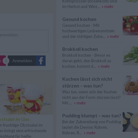
Kohlsprossen (Rosenkohl) sind
im Herbst und Wint...
» mehr
Gesund kochen
Gesund kochen - Mit
hochwertigen Lesbensmitteln
und der richtigen Zube...
» mehr
Brokkoli kochen
Brokkoli kochen - Bevor es
n
Anmelden
daran geht, den Brokkoli zu
kochen, kommt d...
» mehr
Kuchen lässt sich nicht
stürzen – was tun?
Was tun, wenn sich der Kuchen
nicht aus der Form stürzen lässt?
Mit ...
» mehr
Pudding klumpt – was tun?
stsalat im Glas
Bei der Zubereitung von Pudding
r fruchtige Obstsalat im
lautet die Devise: Rühren,
as bringt eine erfrischende
Rühren, R...
» mehr
kühlung für heiße