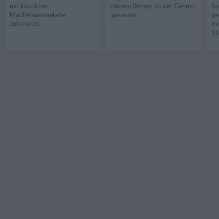
mit köstlicher
diesem Rezept ist der Genuss
So
Marillenmarmelade
garantiert.
ge
zubereitet.
ve
Sa