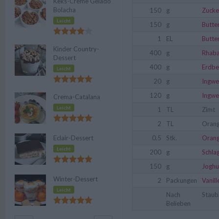
Keks-Creme Gelado
Bolacha
150
g
Zucke
Leicht
150
g
Butte
1
EL
Butte
Kinder Country-
400
g
Rhaba
Dessert
400
g
Erdbe
Leicht
20
g
Ingwe
120
g
Ingwe
Crema-Catalana
Leicht
1
TL
Zimt
2
TL
Orang
Eclair-Dessert
0.5
Stk.
Oran
Leicht
200
g
Schla
150
g
Joghu
Winter-Dessert
2
Packungen
Vanil
Leicht
Nach
Staub
Belieben