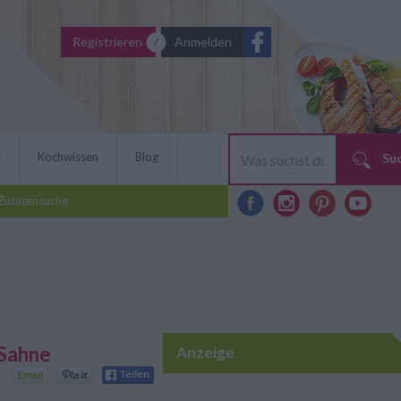
Registrieren
Anmelden
r
Kochwissen
Blog
Su
Zutatensuche
-Sahne
Anzeige
n Personalunion: Dem