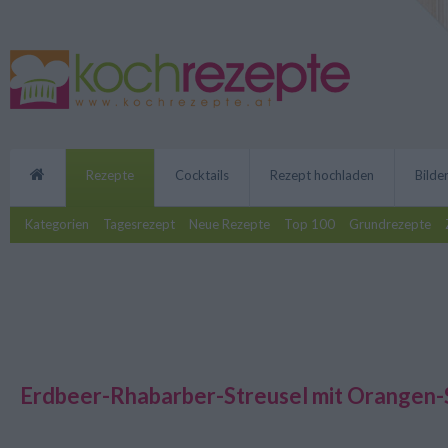
Rezepte
Cocktails
Rezept hochladen
Bilde
Kategorien
Tagesrezept
Neue Rezepte
Top 100
Grundrezepte
Erdbeer-Rhabarber-Streusel mit Orangen
Hier gibt es Süßes und Saures i