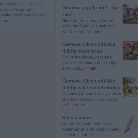
mmertage. Ein schnelles,
Gemüse angebrannt – was
sundes Rezept mit
tun?
rschieden Obstsorten der
Hier kommt es darauf an, wie
ison.
stark das Gemüse angebrannt
ist: Wenn ei...
» mehr
Gemüse, Obst und Käse
richtig marinieren
Grillprofis wissen, dass eine
perfekte Marinade dem Grillgut
einen wun...
» mehr
Gemüse, Obst und Käse
richtig würzen und einölen
Gemüse, Obst und Käse gehören
zu den Highlights auf dem Grill:
deli...
» mehr
Backzubehör
Damit der Spaß am Backen
dauerhaft erhalten bleibt, spielt
die richti...
» mehr