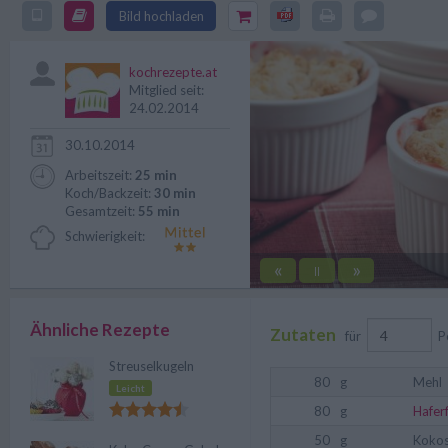
köstlichen Rezept für Erdbeer-R
Bild hochladen
Orangen-Sahne kann keiner wid
kochrezepte.at
Mitglied seit:
24.02.2014
30.10.2014
Arbeitszeit:
25 min
Koch/Backzeit:
30 min
Gesamtzeit:
55 min
Schwierigkeit:
«
»
||
Ähnliche Rezepte
Zutaten
für
P
Streuselkugeln
80
g
Mehl
Leicht
80
g
Hafer
50
g
Kokos