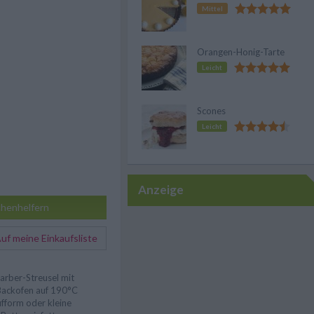
Mittel
Orangen-Honig-Tarte
Leicht
Scones
Leicht
Anzeige
henhelfern
f meine Einkaufsliste
arber-Streusel mit
ackofen auf 190°C
ufform oder kleine