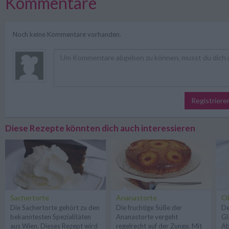
Kommentare
Noch keine Kommentare vorhanden.
Registriere
Diese Rezepte könnten dich auch interessieren
Sachertorte
Ananastorte
Ob
Die Sachertorte gehört zu den
Die fruchtige Süße der
De
bekanntesten Spezialitäten
Ananastorte vergeht
Gl
aus Wien. Dieses Rezept wird
regelrecht auf der Zunge. Mit
Ab