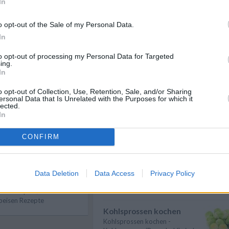
In
en. Noch lauwarm mit der
Spargel kochen
ten und servieren.
Spargel kochen - Hier gibt es
o opt-out of the Sale of my Personal Data.
nützliche Informationen zum
In
Thema: Wie ...
» mehr
reusel mit Orangen-
to opt-out of processing my Personal Data for Targeted
t etwas frischer
Karfiol kochen
ing.
In
Karfiol kochen - Hier gibt es
nützliche Informationen zum
Thema: Wie ...
» mehr
o opt-out of Collection, Use, Retention, Sale, and/or Sharing
ersonal Data that Is Unrelated with the Purposes for which it
lected.
Kartoffeln kochen
In
Kartoffeln kochen - Kartoffeln
sind sehr lecker und beinhalten
CONFIRM
viele V...
» mehr
e
/
Dessert Rezepte
/
Rezepte
/
Gemüse kochen
r Rezepte
/
Gemüse kochen - Gemüse ist
 Rezepte
/
Data Deletion
Data Access
Privacy Policy
lecker und gesund. Die
epte
/
Gemüsesorten und ...
» mehr
sen Rezepte
/
peisen Rezepte
Kohlsprossen kochen
Kohlsprossen kochen -