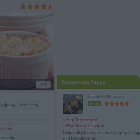
habarber-Streusel mit
erstehen.
Rezept des Tages
1
/1
Kartoffel-Moussaka
Leicht
ortionen
berechnen
» Zum Tagesrezept
» Was koche ich heute?
flocken
Melde dich kostenlos zum Rezept des Tag
raspeln
und Newsletter an.