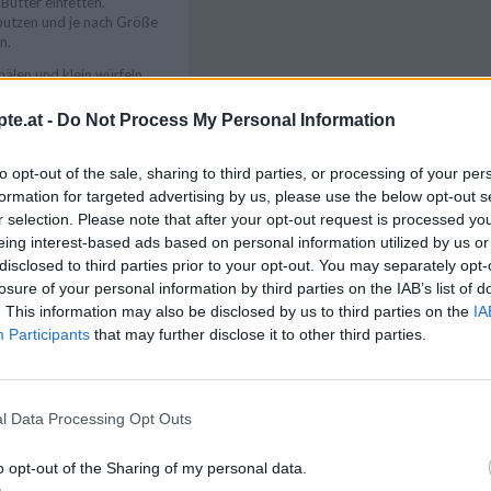
Butter einfetten.
putzen und je nach Größe
n.
älen und klein würfeln.
en und fein reiben,
r klein würfeln.
te.at -
Do Not Process My Personal Information
em und kandiertem Ingwer
Like uns auf Facebook...
uckers vermengen.
to opt-out of the sale, sharing to third parties, or processing of your per
n, Kokosraspeln, Zimt und
formation for targeted advertising by us, please use the below opt-out s
r mischen. Die zerlassene
r selection. Please note that after your opt-out request is processed y
 alles mit den Händen zu
eing interest-based ads based on personal information utilized by us or
disclosed to third parties prior to your opt-out. You may separately opt-
ren in die
losure of your personal information by third parties on the IAB’s list of
 und mit den Streuseln
. This information may also be disclosed by us to third parties on the
IA
. 30 Minuten backen, bis
Participants
that may further disclose it to other third parties.
ldbraun sind.
en griechischen Joghurt
angensaft und
schale verrühren.
l Data Processing Opt Outs
lagen und unterheben.
Artikelempfehlung
treusel aus dem Ofen
o opt-out of the Sharing of my personal data.
en lassen und mit