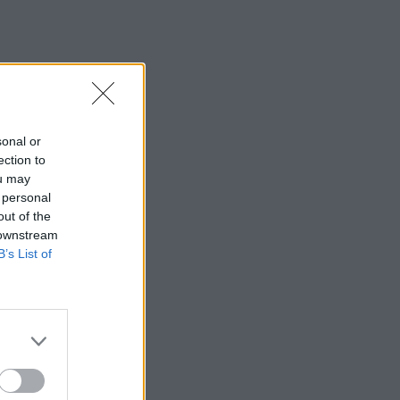
sonal or
ection to
ou may
 personal
out of the
 downstream
B’s List of