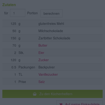
Zutaten
für
Portion
berechnen
125
g
glutenfreies Mehl
50
g
Milchschokolade
150
g
Zartbitter Schokolade
70
g
Butter
2
Stk.
Eier
120
g
Zucker
0.5
Packungen
Backpulver
1
TL
Vanillezucker
1
Prise
Salz
Zu den Küchenhelfern
Auf meine Einkaufsliste