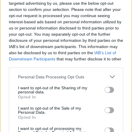
targeted advertising by us, please use the below opt-out
Leicht
section to confirm your selection. Please note that after your
opt-out request is processed you may continue seeing
interest-based ads based on personal information utilized by
Süßer Hefeteig-Grundrezept
us or personal information disclosed to third parties prior to
Leicht
your opt-out. You may separately opt-out of the further
disclosure of your personal information by third parties on the
IAB’s list of downstream participants. This information may
Hühnersuppe
also be disclosed by us to third parties on the
IAB’s List of
Mittel
Downstream Participants
that may further disclose it to other
third parties.
Personal Data Processing Opt Outs
Glutenfreie Bananen-Muffins
Leicht
I want to opt-out of the Sharing of my
personal data.
Opted In
Glutenfreie Muffins
I want to opt-out of the Sale of my
Leicht
Personal Data.
Opted In
I want to opt-out of processing my
Glutenfreie Topfenpalatschinken