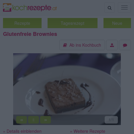
Suche
Togg
navig
Rezepte
Tagesrezept
Neue
Glutenfreie Brownies
Ab ins Kochbuch
«
»
1
/1
||
» Details einblenden
» Weitere Rezepte