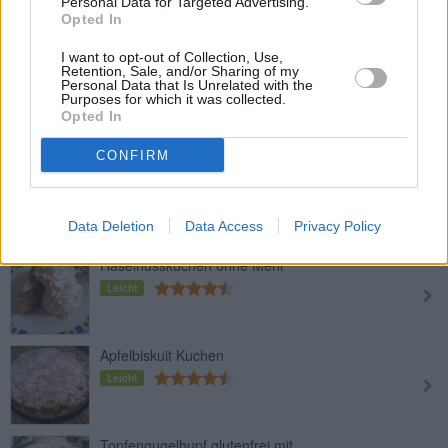
Personal Data for Targeted Advertising.
Opted In
Leicht
I want to opt-out of Collection, Use,
Retention, Sale, and/or Sharing of my
Glutenfreier Buchweizenkuchen
Personal Data that Is Unrelated with the
Purposes for which it was collected.
Leicht
Opted In
CONFIRM
Glutenfreier Marzipangugelhupf
Leicht
Data Deletion
Data Access
Privacy Policy
Haselnusskuchen ohne Mehl
Leicht
Apfelbiskuit Kuchen
Leicht
Topfengugelhupf glutenfrei mit