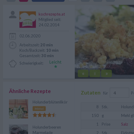
Holunderblüte. Omas einfaches 
kochrezepte.at
Mitglied seit:
24.02.2014
02.06.2020
Arbeitszeit:
20 min
Koch/Backzeit:
10 min
Gesamtzeit:
30 min
Schwierigkeit:
«
»
||
Ähnliche Rezepte
Zutaten
für
P
Holunderblütenlikör
8
Stk.
Holund
Mittel
150
g
Mehl gl
1
Prise
Salz
Holunderbeeren
Marmelade
2
Stk.
Eidotte