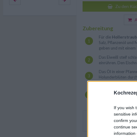
Zu den Küc
Au
Zubereitung
Für die
Hollerstrau
Salz, Pflanzenöl und M
geben und mit einem 
Das Eiweiß steif schl
einrühren. Den Eischn
Das Öl in einer Pfanne
Holunderblüten durch
kurz abtropfen lassen
Schwimmend im heiße
Kochrezep
Danach auf Küchenpap
If you wish 
sensitive in
Mit Staubzucker bestäuben
confirm you
Beeren oder ein Kompott s
continue se
information 