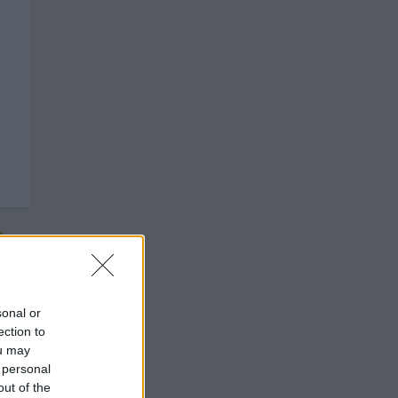
sonal or
ection to
ou may
 personal
out of the