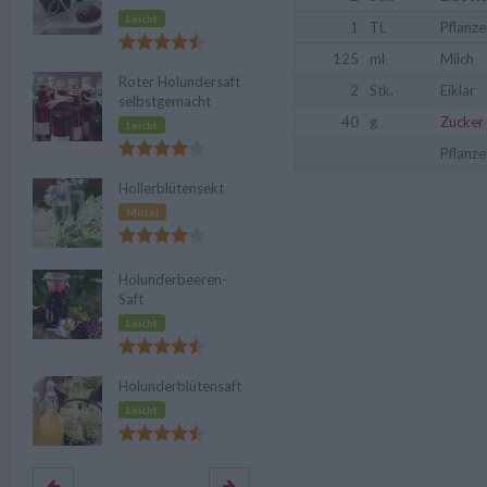
Leicht
1
TL
Pflanze
125
ml
Milch
Roter Holundersaft
2
Stk.
Eiklar
selbstgemacht
40
g
Zucker
Leicht
Pflanze
Hollerblütensekt
Mittel
Holunderbeeren-
Saft
Leicht
Holunderblütensaft
Leicht