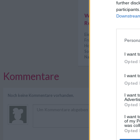
further disc
participants
Weitere interessante
Downstream 
Rezeptsammlungen
Eier Rezepte
/
Rezepte zum Fr
Frühlingsrezepte
/
Hausmanns
Persona
Holunder Rezepte
/
Omas Re
Sommer Rezepte
/
Süßspeise
I want t
Nachspeisen Rezepte
Opted 
Kommentare
I want t
Opted 
I want 
Noch keine Kommentare vorhanden.
Advertis
Opted 
I want t
of my P
was col
Opted 
Registriere