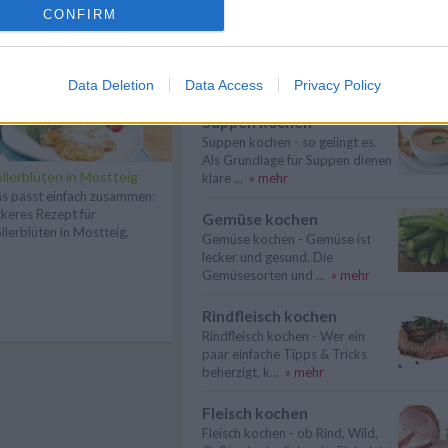
CONFIRM
Eier kochen
Wer Eier kochen will, sollte in
erster Linie auf die richtige
Garzeit ...
» mehr
Data Deletion
Data Access
Privacy Policy
Suppen kochen
Suppen kochen - so gelingt es.
Als Grundlage für Suppen dienen
llerblüten in Mostteig
klare ...
» mehr
s passt einfach zusammen:
ckeres Rezept für
Gemüse kochen
llerblüten in Mostteig.
Gemüse kochen - Gemüse ist
lecker und gesund. Die
Gemüsesorten und ...
» mehr
Rindfleisch kochen
Rindfleisch kochen - Wer ein
paar einfache Tipps & Tricks
beherzigt, k...
» mehr
Fleisch kochen
Fleisch kochen - ob Rind, Wild,