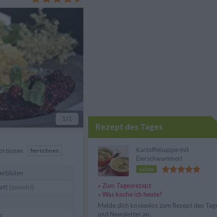
Rezept gelingt bestimmt.
1
/1
Rezept des Tages
Kartoffelsuppe mit
ortionen
berechnen
Eierschwammerl
Leicht
erblüten
» Zum Tagesrezept
att
(gesiebt)
» Was koche ich heute?
Melde dich kostenlos zum Rezept des Tag
und Newsletter an.
r