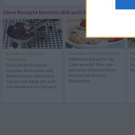
Diese Rezepte könnten dich auch interessieren
Brombeer-Holunder-
Gebackene Holunderblüten
Ho
Marmelade
Raffiniertes Rezept für die
Da
Gäste gesucht? Bitte sehr:
le
Die köstliche Brombeer-
gebackene Holunderblüten,
Ho
Holunder-Marmelade nach
bestreut mit Zimt und
diesem Rezept schmeckt zu
Staubzucker.
Gebäck und eignet sich auch
zum Verfeinern von Desserts.