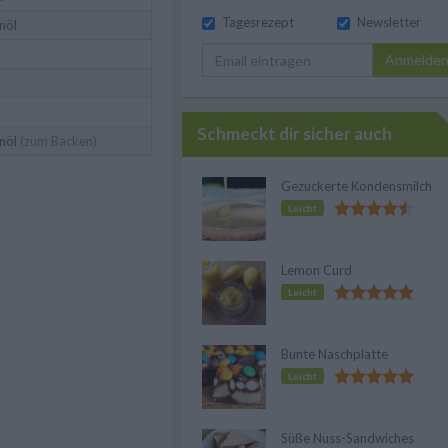
Tagesrezept
Newsletter
nöl
Anmelde
Schmeckt dir sicher auch
nöl
(zum Backen)
Gezuckerte Kondensmilch
Leicht
Lemon Curd
Leicht
Bunte Naschplatte
Leicht
Süße Nuss-Sandwiches