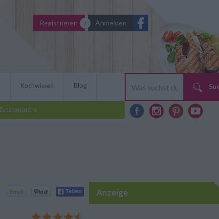
Registrieren
Anmelden
r
Kochwissen
Blog
Su
Zutatensuche
Anzeige
ne Süßspeise zur