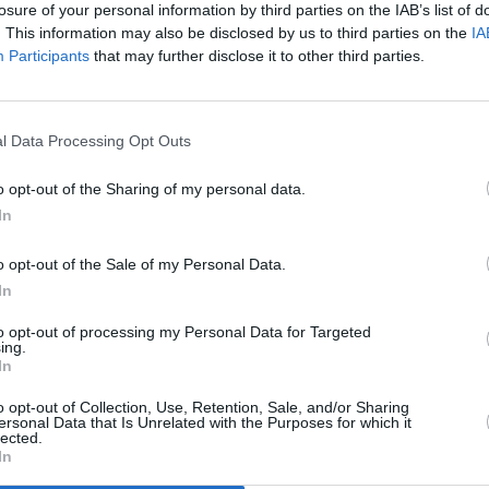
losure of your personal information by third parties on the IAB’s list of
. This information may also be disclosed by us to third parties on the
IA
Participants
that may further disclose it to other third parties.
ittieren
/
kost Rezepte
/
l Data Processing Opt Outs
Like uns auf Facebook...
zepte
/
n Rezepte
/
o opt-out of the Sharing of my personal data.
In
o opt-out of the Sale of my Personal Data.
In
to opt-out of processing my Personal Data for Targeted
ing.
In
o opt-out of Collection, Use, Retention, Sale, and/or Sharing
ersonal Data that Is Unrelated with the Purposes for which it
lected.
Artikelempfehlung
In
n
Anmelden