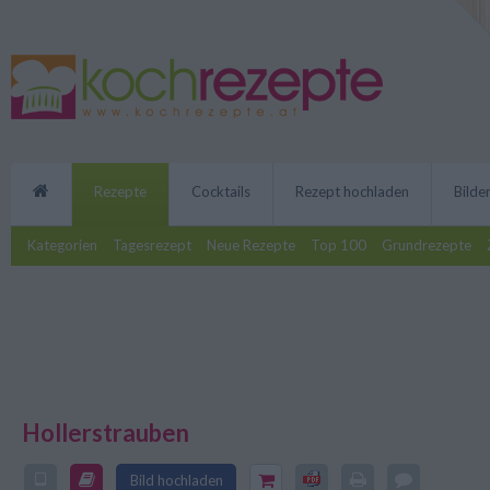
Rezepte
Cocktails
Rezept hochladen
Bilde
Kategorien
Tagesrezept
Neue Rezepte
Top 100
Grundrezepte
Hollerstrauben
Die Hollerstrauben sind eine fei
Bild hochladen