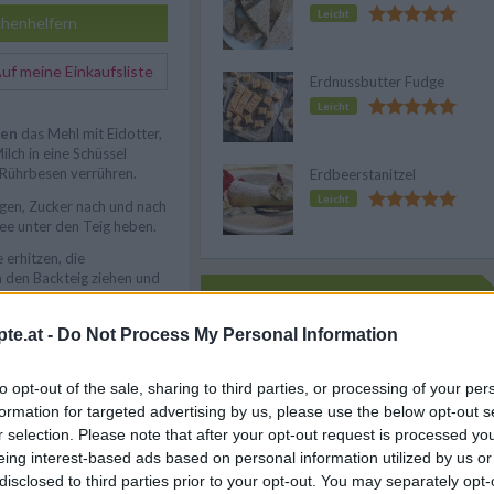
Leicht
henhelfern
f meine Einkaufsliste
Erdnussbutter Fudge
Leicht
ben
das Mehl mit Eidotter,
ilch in eine Schüssel
Rührbesen verrühren.
Erdbeerstanitzel
Leicht
agen, Zucker nach und nach
ee unter den Teig heben.
 erhitzen, die
 den Backteig ziehen und
Anzeige
.
n Öl goldgelb backen.
te.at -
Do Not Process My Personal Information
ier abtropfen lassen.
to opt-out of the sale, sharing to third parties, or processing of your per
formation for targeted advertising by us, please use the below opt-out s
, dazu ein Mus aus
r selection. Please note that after your opt-out request is processed y
ervieren.
eing interest-based ads based on personal information utilized by us or
disclosed to third parties prior to your opt-out. You may separately opt-