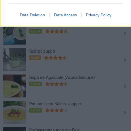
Leicht
Data Deletion
Data Access
Privacy Policy
Selleriecremesuppe
Leicht
Spargelsuppe
Mittel
Sopa de Aguacate (Avocadosuppe)
Leicht
Pannonische Kukuruzsuppe
Leicht
Kürbiscremesuppe mit Dille