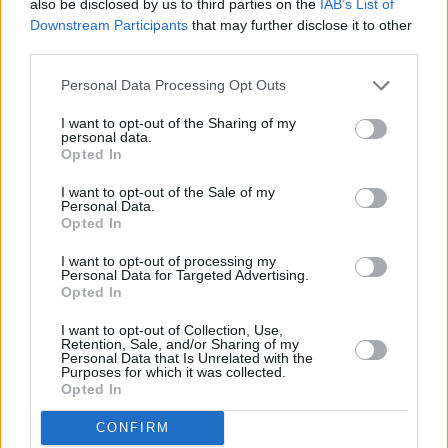
also be disclosed by us to third parties on the
IAB’s List of
Leicht
Downstream Participants
that may further disclose it to other
third parties.
Maiscreme-Suppe
Personal Data Processing Opt Outs
Leicht
I want to opt-out of the Sharing of my
personal data.
Opted In
Tiroler Käsesuppe
I want to opt-out of the Sale of my
Leicht
Personal Data.
Opted In
Cremige Erbsensuppe
I want to opt-out of processing my
Personal Data for Targeted Advertising.
Leicht
Opted In
I want to opt-out of Collection, Use,
Retention, Sale, and/or Sharing of my
Cremige Kastaniensuppe
Personal Data that Is Unrelated with the
Purposes for which it was collected.
Mittel
Opted In
CONFIRM
Rucolaschaumsuppe