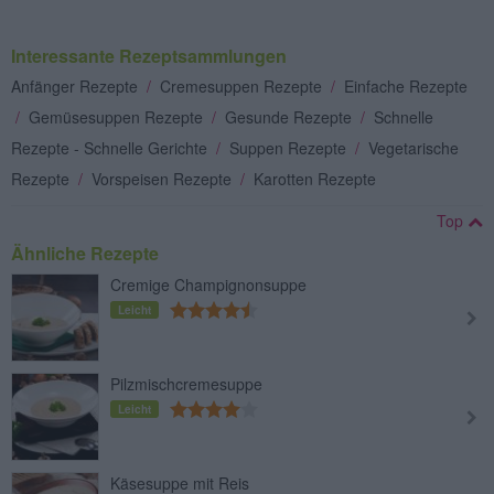
Interessante Rezeptsammlungen
Anfänger Rezepte
/
Cremesuppen Rezepte
/
Einfache Rezepte
/
Gemüsesuppen Rezepte
/
Gesunde Rezepte
/
Schnelle
Rezepte - Schnelle Gerichte
/
Suppen Rezepte
/
Vegetarische
Rezepte
/
Vorspeisen Rezepte
/
Karotten Rezepte
Top
Ähnliche Rezepte
Cremige Champignonsuppe
Leicht
Pilzmischcremesuppe
Leicht
Käsesuppe mit Reis