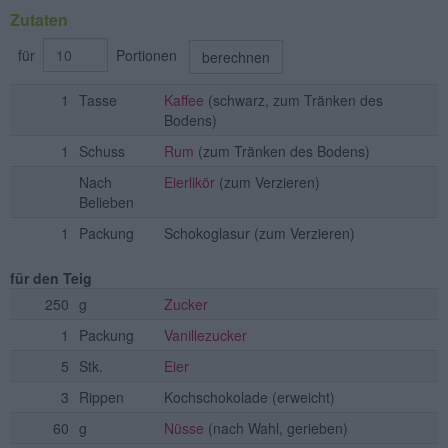
Zutaten
für
Portionen
berechnen
1
Tasse
Kaffee
(schwarz, zum Tränken des
Bodens)
1
Schuss
Rum
(zum Tränken des Bodens)
Nach
Eierlikör
(zum Verzieren)
Belieben
1
Packung
Schokoglasur
(zum Verzieren)
für den Teig
250
g
Zucker
1
Packung
Vanillezucker
5
Stk.
Eier
3
Rippen
Kochschokolade
(erweicht)
60
g
Nüsse
(nach Wahl, gerieben)