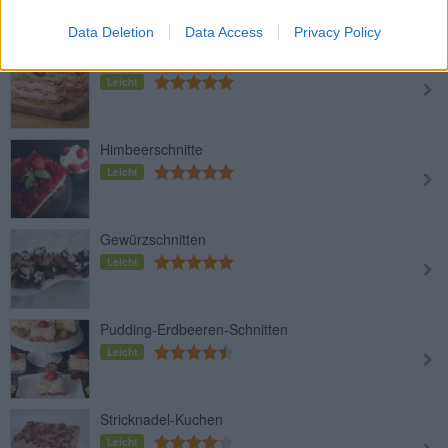
Data Deletion
Data Access
Privacy Policy
Blätterteig-Erdbeerschnitten
Leicht
Himbeerschnitte
Leicht
Gewürzschnitten
Leicht
Pudding-Erdbeeren-Schnitten
Leicht
Stricknadel-Kuchen
Leicht