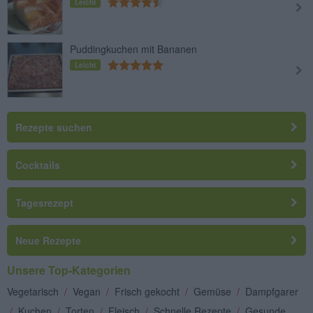
Leicht
Puddingkuchen mit Bananen
Leicht
Rezepte suchen
Cocktails
Tagesrezept
Neue Rezepte
Unsere Top-Kategorien
Vegetarisch
/
Vegan
/
Frisch gekocht
/
Gemüse
/
Dampfgarer
/
Kuchen
/
Torten
/
Fleisch
/
Schnelle Rezepte
/
Gesunde