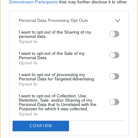
Downstream Participants
that may further disclose it to other
third parties.
Sacherschnitten
Personal Data Processing Opt Outs
Leicht
I want to opt-out of the Sharing of my
personal data.
Opted In
Kakao-Schnitten mit Cremefüllung
Mittel
I want to opt-out of the Sale of my
Personal Data.
Opted In
Nutella-Schnitten
I want to opt-out of processing my
Personal Data for Targeted Advertising.
Leicht
Opted In
I want to opt-out of Collection, Use,
Retention, Sale, and/or Sharing of my
Cremeschnitten
Personal Data that Is Unrelated with the
Mittel
Purposes for which it was collected.
Opted In
CONFIRM
Vanilleschnitten
Leicht