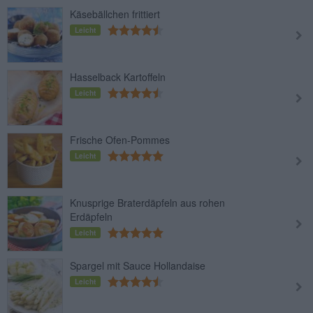
Käsebällchen frittiert
Leicht
Hasselback Kartoffeln
Leicht
Frische Ofen-Pommes
Leicht
Knusprige Braterdäpfeln aus rohen
Erdäpfeln
Leicht
Spargel mit Sauce Hollandaise
Leicht