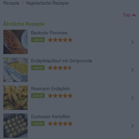
Rezepte
/
Vegetarische Rezepte
Top
Ähnliche Rezepte
Backrohr Pommes
Leicht
Erdäpfelauflauf mit Gorgonzola
Leicht
Rosmarin Erdäpfeln
Leicht
Duchesse Kartoffeln
Leicht