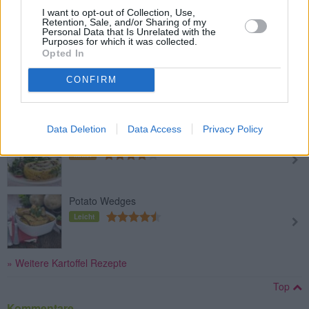
I want to opt-out of Collection, Use,
Kartoffel-Suppe
Retention, Sale, and/or Sharing of my
Leicht
Personal Data that Is Unrelated with the
Purposes for which it was collected.
Opted In
Gefüllte Kartoffeltaschen
CONFIRM
Leicht
Data Deletion
Data Access
Privacy Policy
Kartoffelrolle gefüllt mit Pilzen
Mittel
Potato Wedges
Leicht
» Weitere Kartoffel Rezepte
Top
Kommentare