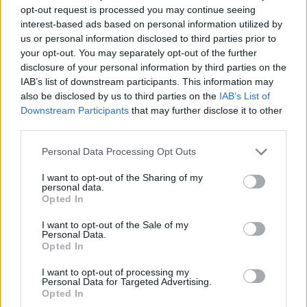
opt-out request is processed you may continue seeing
Erdäpfelpuffer mit Räucherlachs
interest-based ads based on personal information utilized by
Leicht
us or personal information disclosed to third parties prior to
your opt-out. You may separately opt-out of the further
disclosure of your personal information by third parties on the
Kartoffel-Käse-Kroketten
IAB’s list of downstream participants. This information may
Leicht
also be disclosed by us to third parties on the
IAB’s List of
Downstream Participants
that may further disclose it to other
third parties.
Dillkartoffeln
Personal Data Processing Opt Outs
Leicht
I want to opt-out of the Sharing of my
personal data.
Erdäpfelcremesuppe
Opted In
Leicht
I want to opt-out of the Sale of my
Personal Data.
Opted In
Ofen-Bratkartoffeln
I want to opt-out of processing my
Leicht
Personal Data for Targeted Advertising.
Opted In