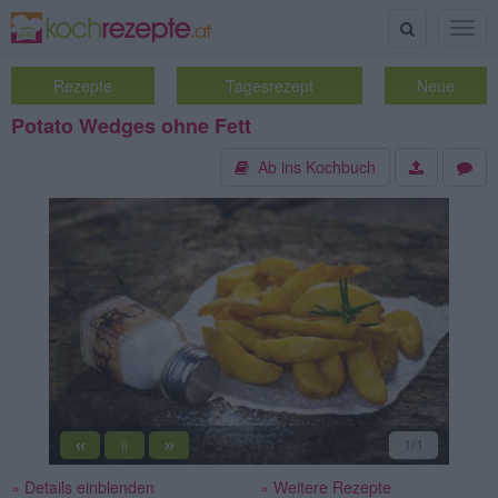
Suche
Togg
navig
Rezepte
Tagesrezept
Neue
Potato Wedges ohne Fett
Ab ins Kochbuch
«
»
1
/1
||
» Details einblenden
» Weitere Rezepte