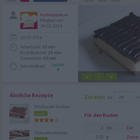
Rezept für Menschen, die es ge
kochrezepte.at
Mitglied seit:
24.02.2014
25.07.2016
Arbeitszeit:
25 min
Koch/Backzeit:
25 min
Gesamtzeit:
50 min
Schwierigkeit:
«
»
||
Ähnliche Rezepte
Zutaten
für
P
Stricknadel-Kuchen
Leicht
Für den Boden
3
Stk.
Eier
Glühweinschnitten
120
g
Zucker
Leicht