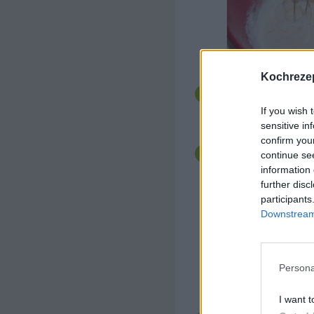
Kochrezep
Dann die Eier mit de
Vanillezucker und der
If you wish 
Anschließend das Me
sensitive in
vermengen und im We
confirm you
Buttermilch, unter de
continue se
information 
further disc
participants
Downstream 
Persona
Den Teig auf das Back
einen Backrahmen hat
I want t
verwenden) und im O