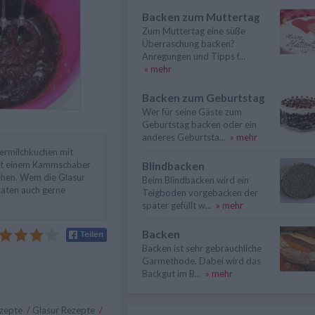
Backen zum Muttertag
Zum Muttertag eine süße
Überraschung backen?
Anregungen und Tipps f...
» mehr
Backen zum Geburtstag
Wer für seine Gäste zum
Geburtstag backen oder ein
anderes Geburtsta...
» mehr
termilchkuchen mit
it einem Kammschaber
Blindbacken
ehen. Wem die Glasur
Beim Blindbacken wird ein
utaten auch gerne
Teigboden vorgebacken der
später gefüllt w...
» mehr
Backen
Backen ist sehr gebräuchliche
Garmethode. Dabei wird das
Backgut im B...
» mehr
ezepte
/
Glasur Rezepte
/