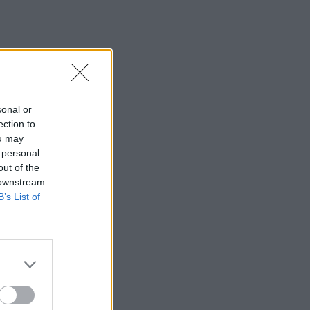
sonal or
ection to
ou may
 personal
out of the
 downstream
B’s List of