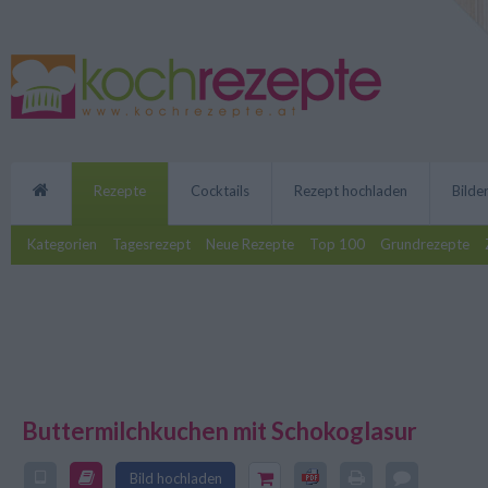
Rezepte
Cocktails
Rezept hochladen
Bilde
Kategorien
Tagesrezept
Neue Rezepte
Top 100
Grundrezepte
Buttermilchkuchen mit Schokoglasur
Der Buttermilchkuchen mit Schoko
Zubereitung und somit auch für 
Bild hochladen