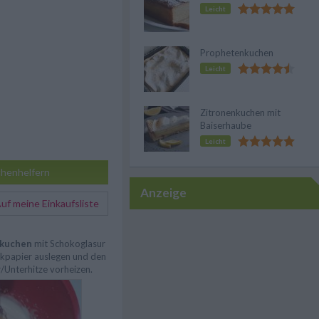
Leicht
Prophetenkuchen
Leicht
Zitronenkuchen mit
Baiserhaube
Leicht
henhelfern
Anzeige
f meine Einkaufsliste
hkuchen
mit Schokoglasur
ckpapier auslegen und den
Unterhitze vorheizen.