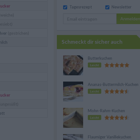
zucker
Tagesrezept
Newsletter
(weiche)
Anmelde
esiebt)
lver
(gestrichen)
Schmeckt dir sicher auch
ilch
Butterkuchen
Leicht
Ananas-Buttermilch-Kuchen
Leicht
zucker
(ungesüßt)
Mohn-Rahm-Kuchen
ett
Leicht
Flaumiger Vanillekuchen