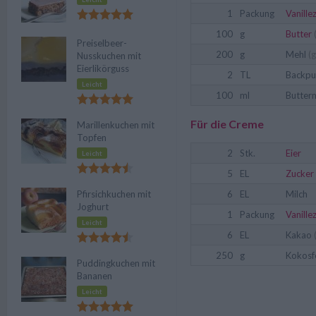
1
Packung
Vanille
100
g
Butter
Preiselbeer-
200
g
Mehl
(g
Nusskuchen mit
Eierlikörguss
2
TL
Backpu
Leicht
100
ml
Butterm
Für die Creme
Marillenkuchen mit
Topfen
2
Stk.
Eier
Leicht
5
EL
Zucker
Pfirsichkuchen mit
6
EL
Milch
Joghurt
1
Packung
Vanille
Leicht
6
EL
Kakao
250
g
Kokosf
Puddingkuchen mit
Bananen
Leicht