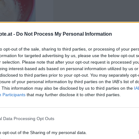
te.at -
Do Not Process My Personal Information
m Zucker, dem
Like uns auf Facebook...
 Butter cremig schlagen.
to opt-out of the sale, sharing to third parties, or processing of your per
hl mit dem Backpulver
formation for targeted advertising by us, please use the below opt-out s
chsel, mit der
r selection. Please note that after your opt-out request is processed y
n Teig rühren.
eing interest-based ads based on personal information utilized by us or
disclosed to third parties prior to your opt-out. You may separately opt-
losure of your personal information by third parties on the IAB’s list of
. This information may also be disclosed by us to third parties on the
IA
Participants
that may further disclose it to other third parties.
l Data Processing Opt Outs
blech streichen (wer
Artikelempfehlung
, darf diesen gerne
o opt-out of the Sharing of my personal data.
fen ca. 20-25 Minuten