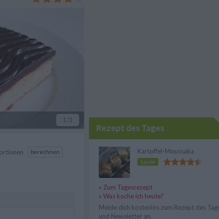
rne süß mögen.
1
/1
Rezept des Tages
Kartoffel-Moussaka
ortionen
berechnen
Leicht
» Zum Tagesrezept
» Was koche ich heute?
Melde dich kostenlos zum Rezept des Tag
und Newsletter an.