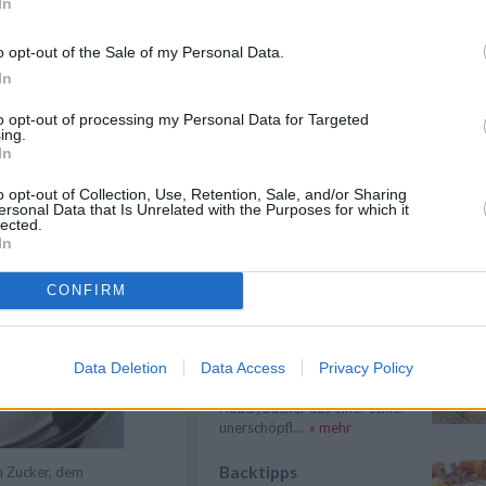
In
henprobe machen). Der
Glasur löst sich – was tun?
r ganz auskühlen.
Was tun, wenn sich die Glasur
o opt-out of the Sale of my Personal Data.
vom Kuchen löst? Damit die
In
Kuchenglasur...
» mehr
to opt-out of processing my Personal Data for Targeted
Kuchen lässt sich nicht
ing.
In
stürzen – was tun?
Was tun, wenn sich der Kuchen
o opt-out of Collection, Use, Retention, Sale, and/or Sharing
nicht aus der Form stürzen lässt?
ersonal Data that Is Unrelated with the Purposes for which it
Mit ...
» mehr
lected.
, das Kokosfett über einem
In
hmelzen lassen.
Backzubehör
Damit der Spaß am Backen
CONFIRM
dauerhaft erhalten bleibt, spielt
die richti...
» mehr
Backzutaten
Data Deletion
Data Access
Privacy Policy
Bei den Backzutaten können
Hobbybäcker aus einer schier
unerschöpfl...
» mehr
Backtipps
m Zucker, dem