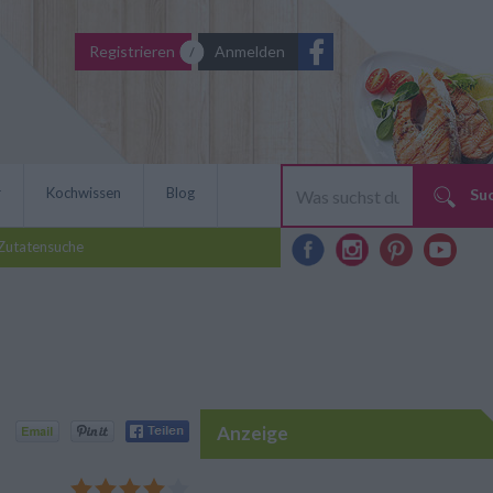
Registrieren
Anmelden
r
Kochwissen
Blog
Su
Zutatensuche
Anzeige
glasur ist einfach in der
Backanfänger geeignet. Ein