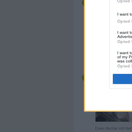
Opted 
fertig backen (Stäbc
Boden sollte hinterhe
I want t
Opted 
I want 
Advertis
Opted 
I want t
of my P
was col
Für die Schokoglasur
Opted 
warmen Wasserbad sc
Dann die Eier mit de