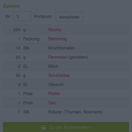
Zutaten
für
Portionen
berechnen
250
g
Ricotta
1
Packung
Blätterteig
10
Stk.
Kirschtomaten
30
g
Parmesan
(gerieben)
2
EL
Milch
30
g
Schafskäse
4
EL
Olivenöl
1
Prise
Pfeffer
1
Prise
Salz
1
Stk.
Kräuter
(Thymian, Rosmarin)
Zu den Küchenhelfern