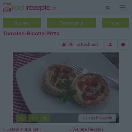
Suche
Togg
navig
Rezepte
Tagesrezept
Neue
Tomaten-Ricotta-Pizza
Ab ins Kochbuch
«
»
1
/1
von
Pia-kocht
||
» Details einblenden
» Weitere Rezepte