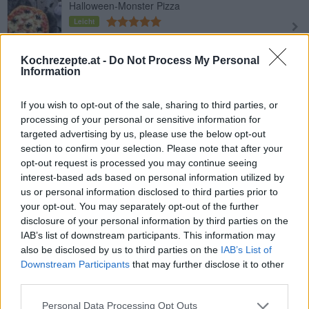
Halloween-Monster Pizza
Leicht
Kochrezepte.at -
Do Not Process My Personal
Bärlauchpizza
Information
Leicht
If you wish to opt-out of the sale, sharing to third parties, or
processing of your personal or sensitive information for
Pizza quattro formaggi
targeted advertising by us, please use the below opt-out
Leicht
section to confirm your selection. Please note that after your
opt-out request is processed you may continue seeing
interest-based ads based on personal information utilized by
Pizza Capricciosa
us or personal information disclosed to third parties prior to
your opt-out. You may separately opt-out of the further
Mittel
disclosure of your personal information by third parties on the
IAB’s list of downstream participants. This information may
also be disclosed by us to third parties on the
IAB’s List of
Kartoffelpizza mit Rosmarin und
Downstream Participants
that may further disclose it to other
Pinienkernen
third parties.
Leicht
Personal Data Processing Opt Outs