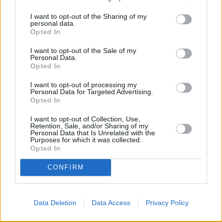
Pizza al Prosciutto e funghi
I want to opt-out of the Sharing of my
Leicht
personal data.
Opted In
Pizza Margherita
I want to opt-out of the Sale of my
Personal Data.
Leicht
Opted In
I want to opt-out of processing my
Personal Data for Targeted Advertising.
Pommes-Pizza
Opted In
Leicht
I want to opt-out of Collection, Use,
Retention, Sale, and/or Sharing of my
Personal Data that Is Unrelated with the
Calzone gefüllt mit Spargel und Käse
Purposes for which it was collected.
Opted In
Leicht
CONFIRM
Pizzateig-Grundrezept
Leicht
Data Deletion
Data Access
Privacy Policy