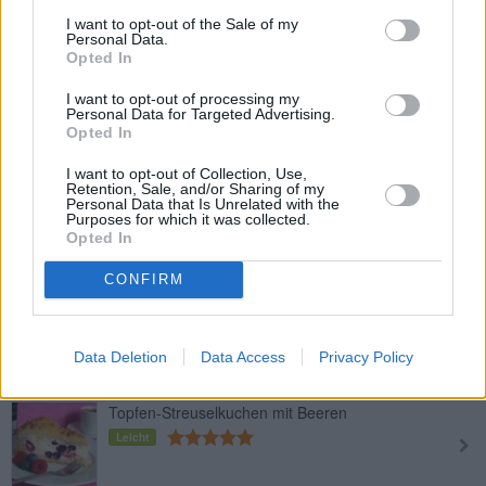
Kürbis-Topfenkuchen
I want to opt-out of the Sale of my
Personal Data.
Leicht
Opted In
I want to opt-out of processing my
Personal Data for Targeted Advertising.
Kokos-Topfenkuchen
Opted In
Leicht
I want to opt-out of Collection, Use,
Retention, Sale, and/or Sharing of my
Personal Data that Is Unrelated with the
Rhabarber-Topfenkuchen
Purposes for which it was collected.
Opted In
Leicht
CONFIRM
Topfengitterkuchen
Mittel
Data Deletion
Data Access
Privacy Policy
Topfen-Streuselkuchen mit Beeren
Leicht