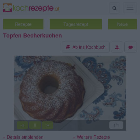
Suche
Togg
navig
Rezepte
Tagesrezept
Neue
Topfen Becherkuchen
Ab ins Kochbuch
«
»
1
/1
||
» Details einblenden
» Weitere Rezepte