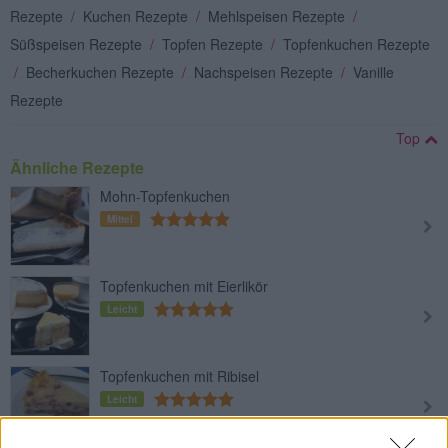
Rezepte
/
Kuchen Rezepte
/
Mehlspeisen Rezepte
/
Süßspeisen Rezepte
/
Topfen Rezepte
/
Topfenkuchen Rezepte
/
Becherkuchen Rezepte
/
Nachspeisen Rezepte
/
Vanille
Rezepte
Top
Ähnliche Rezepte
Mohn-Topfenkuchen
Mittel
Topfenkuchen mit Eierlikör
Leicht
Topfenkuchen mit Ribisel
Leicht