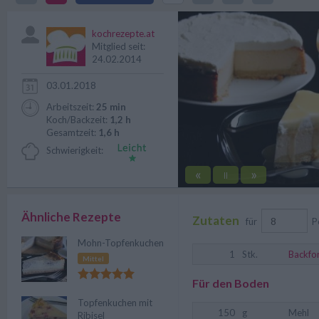
Zubereitung.
kochrezepte.at
Mitglied seit:
24.02.2014
03.01.2018
Arbeitszeit:
25 min
Koch/Backzeit:
1,2 h
Gesamtzeit:
1,6 h
Schwierigkeit:
«
»
||
Ähnliche Rezepte
Zutaten
für
P
Mohn-Topfenkuchen
1
Stk.
Backfo
Mittel
Für den Boden
Topfenkuchen mit
150
g
Mehl
Ribisel