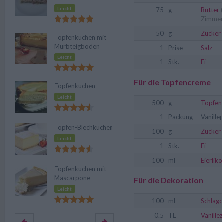
Leicht
75
g
Butter
(
Zimmer
50
g
Zucker
Topfenkuchen mit
Mürbteigboden
1
Prise
Salz
Leicht
1
Stk.
Ei
Für die Topfencreme
Topfenkuchen
Leicht
500
g
Topfen
1
Packung
Vanill
Topfen-Blechkuchen
100
g
Zucker
Leicht
1
Stk.
Ei
100
ml
Eierlikö
Topfenkuchen mit
Mascarpone
Für die Dekoration
Leicht
100
ml
Schlag
0.5
TL
Vanille