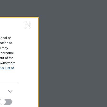
sonal or
ection to
ou may
 personal
out of the
 downstream
B’s List of