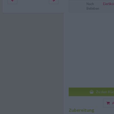
Nach
Eierlikö
Belieben
Zu den Küc
Au
Zubereitung