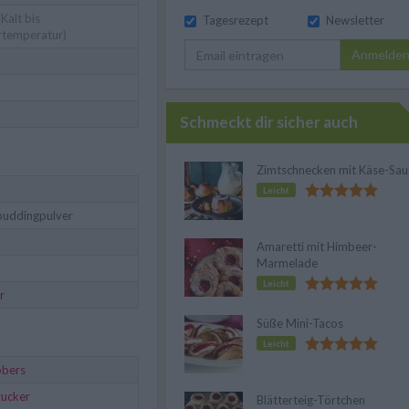
Kalt bis
Tagesrezept
Newsletter
temperatur)
Anmelde
Schmeckt dir sicher auch
Zimtschnecken mit Käse-Sau
Leicht
epuddingpulver
Amaretti mit Himbeer-
Marmelade
Leicht
r
Süße Mini-Tacos
Leicht
obers
zucker
Blätterteig-Törtchen