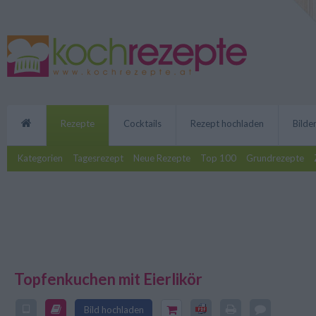
Rezepte
Cocktails
Rezept hochladen
Bilde
Kategorien
Tagesrezept
Neue Rezepte
Top 100
Grundrezepte
Topfenkuchen mit Eierlikör
Das Rezept für den Topfenkuche
besonders cremig und ist gar nic
Bild hochladen