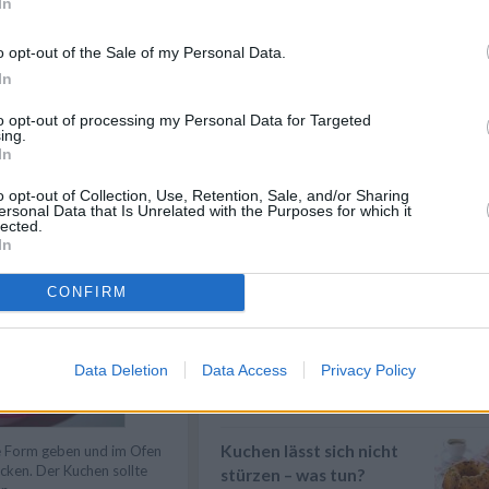
In
Eier kochen
Wer Eier kochen will, sollte in
o opt-out of the Sale of my Personal Data.
erster Linie auf die richtige
In
Garzeit ...
» mehr
to opt-out of processing my Personal Data for Targeted
Gemüse kochen
ing.
In
Gemüse kochen - Gemüse ist
lecker und gesund. Die
Gemüsesorten und ...
» mehr
o opt-out of Collection, Use, Retention, Sale, and/or Sharing
ucker, das Ei, das
ersonal Data that Is Unrelated with the Purposes for which it
und den Eierlikör nach
lected.
Gesund kochen
gründlich verrühren.
In
Gesund kochen - Mit
hochwertigen Lesbensmitteln
CONFIRM
und der richtigen Zube...
» mehr
Brokkoli kochen
Brokkoli kochen - Bevor es
Data Deletion
Data Access
Privacy Policy
daran geht, den Brokkoli zu
kochen, kommt d...
» mehr
Kuchen lässt sich nicht
ie Form geben und im Ofen
cken. Der Kuchen sollte
stürzen – was tun?