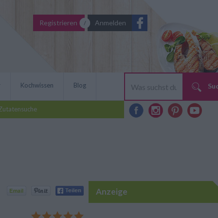
Registrieren
Anmelden
r
Kochwissen
Blog
Su
Zutatensuche
Anzeige
n mit Eierlikör schmeckt
ht schwer in der