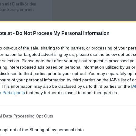
n mit Eierlikör
den
0cm Springform mit
ucker, das Salz, das Ei
ten erst mit dem Mixer
te.at -
Do Not Process My Personal Information
den, zu einem
rkneten. Sollte der Teig
Like uns auf Facebook...
nden kleben bleiben,
to opt-out of the sale, sharing to third parties, or processing of your per
ehl hinzufügen.
formation for targeted advertising by us, please use the below opt-out s
r selection. Please note that after your opt-out request is processed y
eing interest-based ads based on personal information utilized by us or
disclosed to third parties prior to your opt-out. You may separately opt-
losure of your personal information by third parties on the IAB’s list of
. This information may also be disclosed by us to third parties on the
IA
Participants
that may further disclose it to other third parties.
d in die Form geben,
 ca. 2 cm hohen Rand am
l Data Processing Opt Outs
iehen. Hinterher schon mal
Artikelempfehlung
Ober/Unterhitze
o opt-out of the Sharing of my personal data.