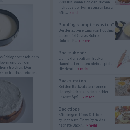
n.
Was tun, wenn sich der Kuchen
nicht aus der Form stürzen lässt?
Mit ...
» mehr
Pudding klumpt – was tun?
Bei der Zubereitung von Pudding
lautet die Devise: Rühren,
Rühren, R...
» mehr
Backzubehör
as Schlagobers mit dem
Damit der Spaß am Backen
chlagen und vor dem
dauerhaft erhalten bleibt, spielt
hen streichen. Den
die richti...
» mehr
eln extra dazu reichen.
Backzutaten
Bei den Backzutaten können
Hobbybäcker aus einer schier
unerschöpfl...
» mehr
Backtipps
Mit einigen Tipps & Tricks
gelingt auch Einsteigern das
nächste Backr...
» mehr