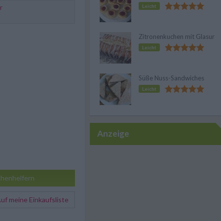
Leicht
r
Zitronenkuchen mit Glasur
Leicht
Süße Nuss-Sandwiches
Leicht
Anzeige
henhelfern
f meine Einkaufsliste