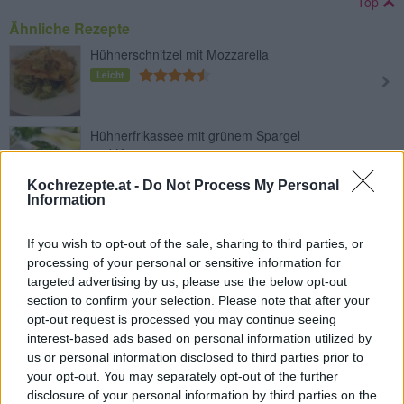
Top
Ähnliche Rezepte
Hühnerschnitzel mit Mozzarella
Leicht
Hühnerfrikassee mit grünem Spargel
und Kapern
Leicht
Kochrezepte.at -
Do Not Process My Personal
Information
Knusprige Hühnerflügel
Leicht
If you wish to opt-out of the sale, sharing to third parties, or
processing of your personal or sensitive information for
targeted advertising by us, please use the below opt-out
Prosecco-Trauben-Hühnchen
section to confirm your selection. Please note that after your
Mittel
opt-out request is processed you may continue seeing
interest-based ads based on personal information utilized by
us or personal information disclosed to third parties prior to
your opt-out. You may separately opt-out of the further
Hühnchen Piccata
disclosure of your personal information by third parties on the
Mittel