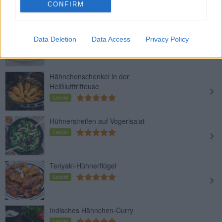
CONFIRM
Gebratene Hühnerschnitzel
Data Deletion
Data Access
Privacy Policy
Leicht
Hähnchenschenkel in der
Heißluftfritteuse
Leicht
Hühnerstreifen auf Vogerlsalat
Leicht
Teriyaki-Hühnerflügel
Leicht
Indisches Hähnchen-Curry
Leicht