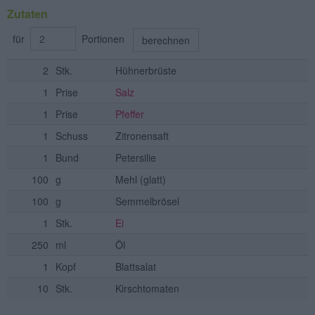
Zutaten
für
Portionen
berechnen
2
Stk.
Hühnerbrüste
1
Prise
Salz
1
Prise
Pfeffer
1
Schuss
Zitronensaft
1
Bund
Petersilie
100
g
Mehl
(glatt)
100
g
Semmelbrösel
1
Stk.
Ei
250
ml
Öl
1
Kopf
Blattsalat
10
Stk.
Kirschtomaten