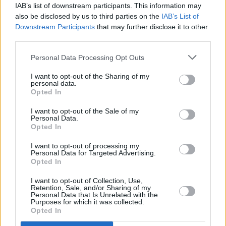
IAB’s list of downstream participants. This information may
also be disclosed by us to third parties on the
IAB’s List of
Downstream Participants
that may further disclose it to other
Hühnerfilet mit Paprikasauce
third parties.
Mittel
Personal Data Processing Opt Outs
Chicken Kiev
I want to opt-out of the Sharing of my
personal data.
Mittel
Opted In
I want to opt-out of the Sale of my
Personal Data.
Grillhühnchen pikant und saftig
Opted In
Leicht
I want to opt-out of processing my
Personal Data for Targeted Advertising.
Opted In
Gebratene Buttermilch-
Hühnerschenkel
I want to opt-out of Collection, Use,
Retention, Sale, and/or Sharing of my
Leicht
Personal Data that Is Unrelated with the
Purposes for which it was collected.
Opted In
Höllisches Hühnchen zum Grillen
Leicht