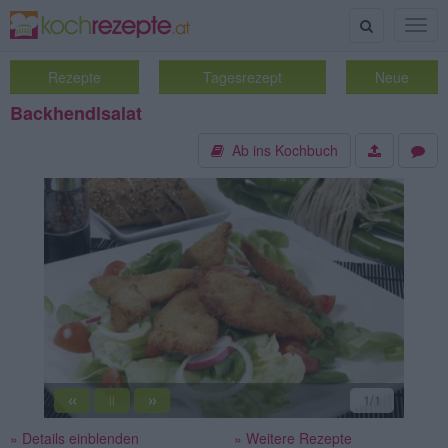
Suche
Togg
navig
Rezepte
Tagesrezept
Neue
Backhendlsalat
Ab ins Kochbuch
«
»
1
/1
||
» Details einblenden
» Weitere Rezepte