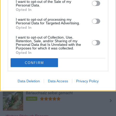
I want to opt-out of the Sale of my
Personal Data.
Leicht
Opted In
I want to opt-out of processing my
Bärlauch-Tsatsiki
Personal Data for Targeted Advertising.
Opted In
Leicht
I want to opt-out of Collection, Use,
Retention, Sale, and/or Sharing of my
Personal Data that Is Unrelated with the
Bärlauchsuppe mit pochiertem Ei
Purposes for which it was collected.
Leicht
Opted In
CONFIRM
Bärlauchpesto mit Pinienkernen
Leicht
Data Deletion
Data Access
Privacy Policy
Bärlauchsalz selbst gemacht
Leicht
» Weitere Bärlauch Rezepte