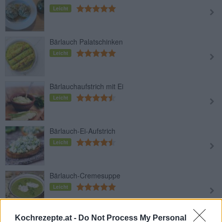
Leicht
Bärlauch Palatschinken
Leicht
Bärlauchaufstrich mit Ei
Leicht
Bärlauch-Ei-Aufstrich
Leicht
Bärlauch-Cremesuppe
Leicht
Kochrezepte.at -
Do Not Process My Personal
Bärlauch-Käsestangen