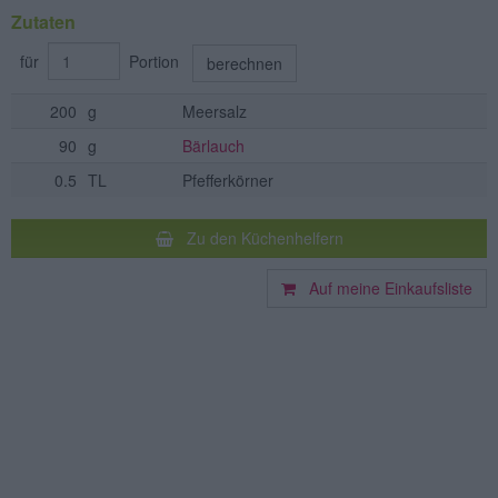
Zutaten
für
Portion
berechnen
200
g
Meersalz
90
g
Bärlauch
0.5
TL
Pfefferkörner
Zu den Küchenhelfern
Auf meine Einkaufsliste