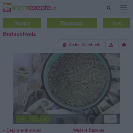
Suche
Togg
navig
Rezepte
Tagesrezept
Neue
Bärlauchsalz
Ab ins Kochbuch
«
»
1
/1
||
» Details einblenden
» Weitere Rezepte