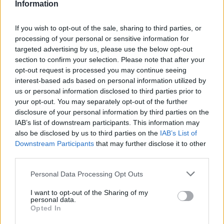
Information
Leicht
If you wish to opt-out of the sale, sharing to third parties, or
processing of your personal or sensitive information for
Bärlauch-Sauerrahm-Quiche
targeted advertising by us, please use the below opt-out
Mittel
section to confirm your selection. Please note that after your
opt-out request is processed you may continue seeing
interest-based ads based on personal information utilized by
Ricotta-Bärlauch-Nockerl
us or personal information disclosed to third parties prior to
Leicht
your opt-out. You may separately opt-out of the further
disclosure of your personal information by third parties on the
IAB’s list of downstream participants. This information may
Bärlauch-Kartoffeln
also be disclosed by us to third parties on the
IAB’s List of
Downstream Participants
that may further disclose it to other
Leicht
third parties.
Personal Data Processing Opt Outs
Bärlauchpesto im Thermomix
Leicht
I want to opt-out of the Sharing of my
personal data.
Opted In
Bärlauch-Spätzle mit Bergkäse