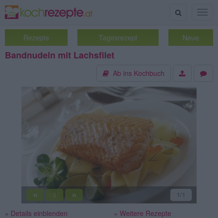
Suche
Togg
navig
Rezepte
Tagesrezept
Neue
Bandnudeln mit Lachsfilet
Ab ins Kochbuch
«
»
1
/1
||
» Details einblenden
» Weitere Rezepte