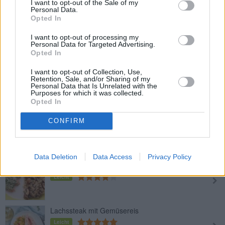
I want to opt-out of the Sale of my
Leicht
Personal Data.
Opted In
Süß-saure Marinade für gegrillten
I want to opt-out of processing my
Lachs
Personal Data for Targeted Advertising.
Leicht
Opted In
I want to opt-out of Collection, Use,
Leckere Fischlaibchen
Retention, Sale, and/or Sharing of my
Personal Data that Is Unrelated with the
Leicht
Purposes for which it was collected.
Opted In
Gegrilltes Lachssteak in
CONFIRM
Weinmarinade
Leicht
Data Deletion
Data Access
Privacy Policy
Kräuterlachs
Leicht
Lachssteak mit Gemüsereis
Leicht