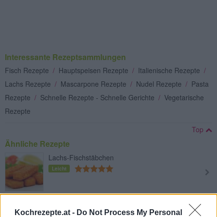
Interessante Rezeptsammlungen
Fisch Rezepte
/
Hauptspeisen Rezepte
/
Italienische Rezepte
/
Lachs Rezepte
/
Mascarpone Rezepte
/
Nudel Rezepte
/
Pasta
Rezepte
/
Schnelle Rezepte - Schnelle Gerichte
/
Vegetarische
Rezepte
Top
Ähnliche Rezepte
Lachs-Fischstäbchen
Leicht
Gebackener Lachs in Filoteig
Kochrezepte.at -
Do Not Process My Personal
Leicht