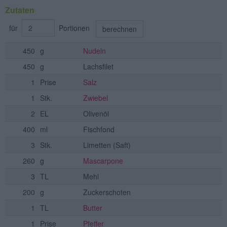
Zutaten
für
Portionen
berechnen
450
g
Nudeln
450
g
Lachsfilet
1
Prise
Salz
1
Stk.
Zwiebel
2
EL
Olivenöl
400
ml
Fischfond
3
Stk.
Limetten
(Saft)
260
g
Mascarpone
3
TL
Mehl
200
g
Zuckerschoten
1
TL
Butter
1
Prise
Pfeffer