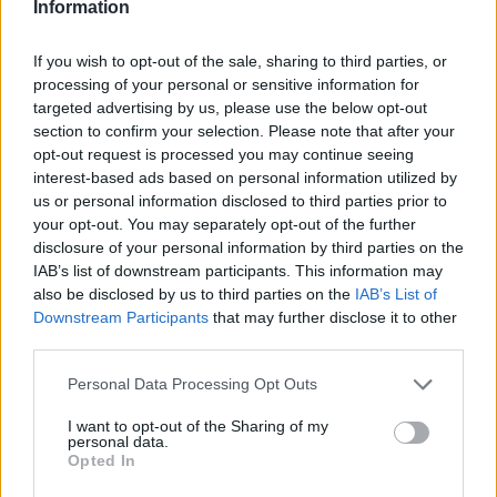
Information
If you wish to opt-out of the sale, sharing to third parties, or
Backofen Lachs mit Parmesankruste
processing of your personal or sensitive information for
Leicht
targeted advertising by us, please use the below opt-out
section to confirm your selection. Please note that after your
opt-out request is processed you may continue seeing
Lachs mit Kartoffelpüree
interest-based ads based on personal information utilized by
Leicht
us or personal information disclosed to third parties prior to
your opt-out. You may separately opt-out of the further
disclosure of your personal information by third parties on the
Lachsfilet mit Krensauce
IAB’s list of downstream participants. This information may
Leicht
also be disclosed by us to third parties on the
IAB’s List of
Downstream Participants
that may further disclose it to other
third parties.
Teriyaki-Lachs
Personal Data Processing Opt Outs
Leicht
I want to opt-out of the Sharing of my
personal data.
Opted In
Lachs in Apfel-Honig-Sauce mit
Spinat