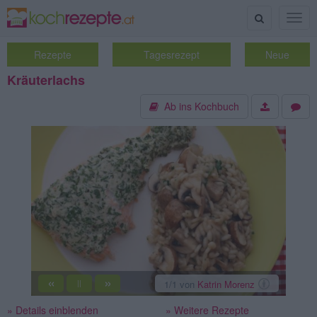
Suche
Togg
navig
Rezepte
Tagesrezept
Neue
Kräuterlachs
Ab ins Kochbuch
«
»
1
/1
von
Katrin Morenz
||
» Details einblenden
» Weitere Rezepte