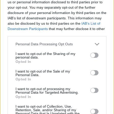
us or personal information disclosed to third parties prior to
Leicht
your opt-out. You may separately opt-out of the further
disclosure of your personal information by third parties on the
IAB’s list of downstream participants. This information may
Lachs in Apfel-Honig-Sauce mit
also be disclosed by us to third parties on the
IAB’s List of
Spinat
Downstream Participants
that may further disclose it to other
Leicht
third parties.
Süß-saure Marinade für gegrillten
Personal Data Processing Opt Outs
Lachs
I want to opt-out of the Sharing of my
Leicht
personal data.
Opted In
Leckere Fischlaibchen
I want to opt-out of the Sale of my
Leicht
Personal Data.
Opted In
Gegrilltes Lachssteak in
I want to opt-out of processing my
Personal Data for Targeted Advertising.
Weinmarinade
Opted In
Leicht
I want to opt-out of Collection, Use,
Retention, Sale, and/or Sharing of my
Lachssteak mit Gemüsereis
Personal Data that Is Unrelated with the