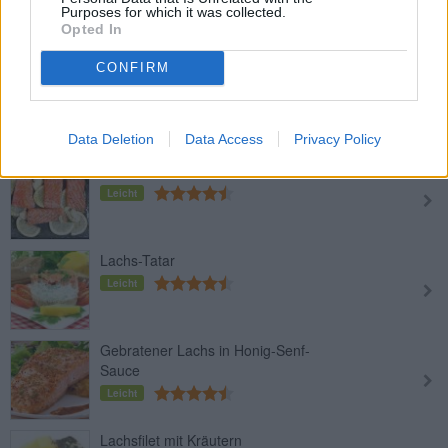
Purposes for which it was collected.
Leicht
Opted In
CONFIRM
Lachs-Spinat-Rolle
Leicht
Data Deletion
Data Access
Privacy Policy
Backofen-Lachs mit Zitrone
Leicht
Lachs-Tatar
Leicht
Gebratener Lachs in Honig-Senf-
Sauce
Leicht
Lachsfilet mit Kräutern