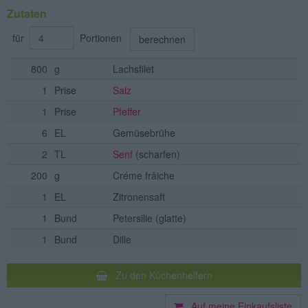
Zutaten
für
Portionen
berechnen
800
g
Lachsfilet
1
Prise
Salz
1
Prise
Pfeffer
6
EL
Gemüsebrühe
2
TL
Senf
(scharfen)
200
g
Créme frâiche
1
EL
Zitronensaft
1
Bund
Petersilie
(glatte)
1
Bund
Dille
Zu den Küchenhelfern
Auf meine Einkaufsliste