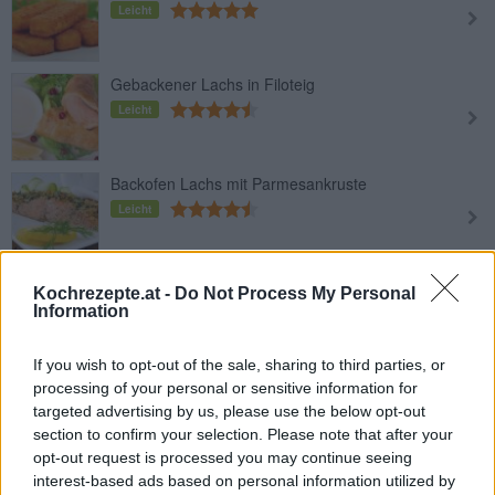
Leicht
Gebackener Lachs in Filoteig
Leicht
Backofen Lachs mit Parmesankruste
Leicht
Lachs mit Kartoffelpüree
Kochrezepte.at -
Do Not Process My Personal
Leicht
Information
If you wish to opt-out of the sale, sharing to third parties, or
Lachsfilet mit Krensauce
processing of your personal or sensitive information for
Leicht
targeted advertising by us, please use the below opt-out
section to confirm your selection. Please note that after your
opt-out request is processed you may continue seeing
Teriyaki-Lachs
interest-based ads based on personal information utilized by