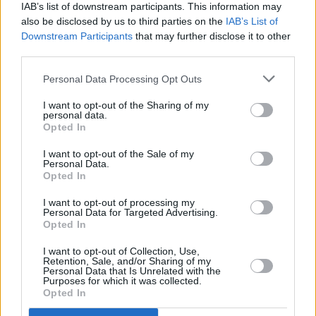
IAB’s list of downstream participants. This information may
Weinmarinade
also be disclosed by us to third parties on the
IAB’s List of
Leicht
Downstream Participants
that may further disclose it to other
third parties.
Kräuterlachs
Leicht
Personal Data Processing Opt Outs
I want to opt-out of the Sharing of my
personal data.
Lachs-Spinat-Rolle
Opted In
Leicht
I want to opt-out of the Sale of my
Personal Data.
Opted In
Backofen-Lachs mit Zitrone
I want to opt-out of processing my
Leicht
Personal Data for Targeted Advertising.
Opted In
Lachs-Tatar
I want to opt-out of Collection, Use,
Retention, Sale, and/or Sharing of my
Leicht
Personal Data that Is Unrelated with the
Purposes for which it was collected.
Opted In
Gebratener Lachs in Honig-Senf-