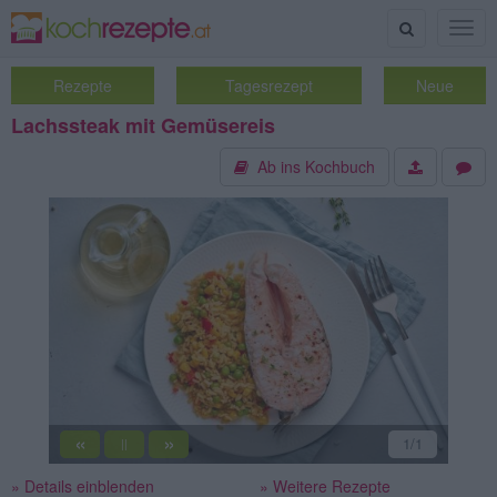
Suche
Togg
navig
Rezepte
Tagesrezept
Neue
Lachssteak mit Gemüsereis
Ab ins Kochbuch
«
»
1
/1
||
» Details einblenden
» Weitere Rezepte