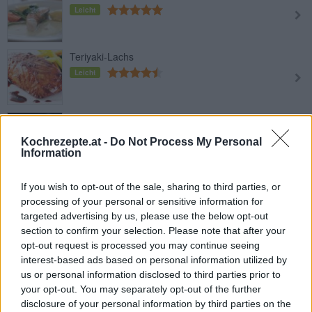
Leicht
Teriyaki-Lachs
Leicht
Lachs in Apfel-Honig-Sauce mit
Spinat
Kochrezepte.at -
Do Not Process My Personal
Leicht
Information
Süß-saure Marinade für gegrillten
If you wish to opt-out of the sale, sharing to third parties, or
Lachs
processing of your personal or sensitive information for
Leicht
targeted advertising by us, please use the below opt-out
section to confirm your selection. Please note that after your
Leckere Fischlaibchen
opt-out request is processed you may continue seeing
interest-based ads based on personal information utilized by
Leicht
us or personal information disclosed to third parties prior to
your opt-out. You may separately opt-out of the further
disclosure of your personal information by third parties on the
Gegrilltes Lachssteak in