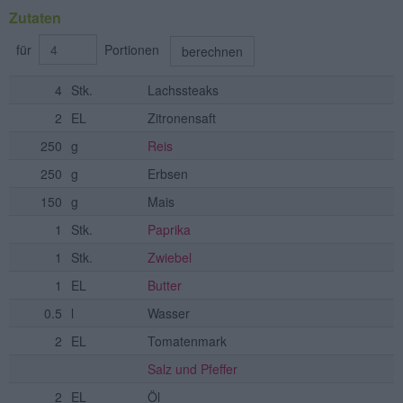
Zutaten
für
Portionen
berechnen
4
Stk.
Lachssteaks
2
EL
Zitronensaft
250
g
Reis
250
g
Erbsen
150
g
Mais
1
Stk.
Paprika
1
Stk.
Zwiebel
1
EL
Butter
0.5
l
Wasser
2
EL
Tomatenmark
Salz und Pfeffer
2
EL
Öl