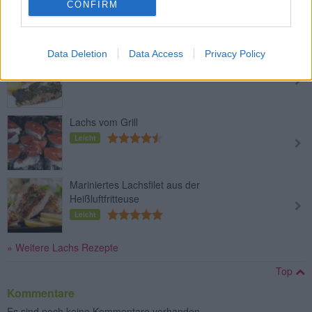
CONFIRM
Sauce
Leicht
Data Deletion
Data Access
Privacy Policy
Lachsfilet mit Kräutern
Mittel
Lachs vom Grill
Leicht
Mariniertes Lachsfilet aus der
Heißluftfritteuse
Leicht
» Weitere Lachs Rezepte
Top
Kommentare
Es sind noch keine Kommentare vorhanden.