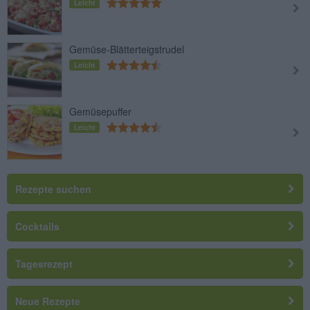
Leicht
Gemüse-Blätterteigstrudel
Leicht
Gemüsepuffer
Leicht
Rezepte suchen
Cocktails
Tagesrezept
Neue Rezepte