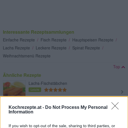
Interessante Rezeptsammlungen
Einfache Rezepte
/
Fisch Rezepte
/
Hauptspeisen Rezepte
/
Lachs Rezepte
/
Leckere Rezepte
/
Spinat Rezepte
/
Weihnachtsmenü Rezepte
Top
Ähnliche Rezepte
Lachs-Fischstäbchen
Leicht
Kochrezepte.at -
Do Not Process My Personal
Gebackener Lachs in Filoteig
Information
Leicht
If you wish to opt-out of the sale, sharing to third parties, or