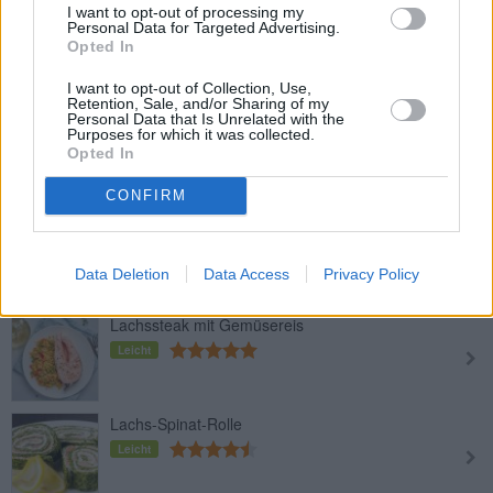
I want to opt-out of processing my
Leckere Fischlaibchen
Personal Data for Targeted Advertising.
Opted In
Leicht
I want to opt-out of Collection, Use,
Retention, Sale, and/or Sharing of my
Personal Data that Is Unrelated with the
Gegrilltes Lachssteak in
Purposes for which it was collected.
Weinmarinade
Opted In
Leicht
CONFIRM
Kräuterlachs
Leicht
Data Deletion
Data Access
Privacy Policy
Lachssteak mit Gemüsereis
Leicht
Lachs-Spinat-Rolle
Leicht