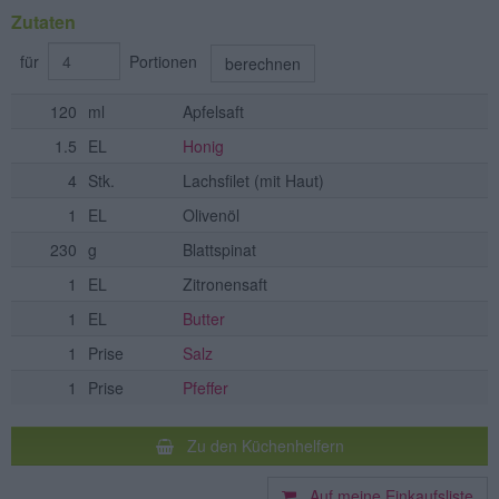
Zutaten
für
Portionen
berechnen
120
ml
Apfelsaft
1.5
EL
Honig
4
Stk.
Lachsfilet
(mit Haut)
1
EL
Olivenöl
230
g
Blattspinat
1
EL
Zitronensaft
1
EL
Butter
1
Prise
Salz
1
Prise
Pfeffer
Zu den Küchenhelfern
Auf meine Einkaufsliste