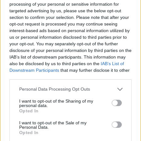
processing of your personal or sensitive information for
Backofen Lachs mit Parmesankruste
targeted advertising by us, please use the below opt-out
Leicht
section to confirm your selection. Please note that after your
opt-out request is processed you may continue seeing
interest-based ads based on personal information utilized by
Lachs mit Kartoffelpüree
us or personal information disclosed to third parties prior to
Leicht
your opt-out. You may separately opt-out of the further
disclosure of your personal information by third parties on the
IAB’s list of downstream participants. This information may
Lachsfilet mit Krensauce
also be disclosed by us to third parties on the
IAB’s List of
Downstream Participants
that may further disclose it to other
Leicht
third parties.
Personal Data Processing Opt Outs
Teriyaki-Lachs
Leicht
I want to opt-out of the Sharing of my
personal data.
Opted In
Süß-saure Marinade für gegrillten
I want to opt-out of the Sale of my
Lachs
Personal Data.
Opted In
Leicht