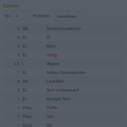
Zutaten
für
Portionen
berechnen
4
Stk.
Schalottenzwiebeln
5
EL
Öl
2
EL
Mehl
3
EL
Honig
0.5
l
Wasser
1
EL
Instant-Gemüsebrühe
4
Stk.
Lachsfilet
2
EL
Senf
(mittelscharf)
1
EL
körniger Senf
1
Prise
Pfeffer
1
Prise
Salz
1
Bund
Dill