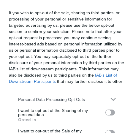
Backofen Lachs mit Parmesankruste
If you wish to opt-out of the sale, sharing to third parties, or
processing of your personal or sensitive information for
Leicht
targeted advertising by us, please use the below opt-out
section to confirm your selection. Please note that after your
opt-out request is processed you may continue seeing
Lachs mit Kartoffelpüree
interest-based ads based on personal information utilized by
Leicht
us or personal information disclosed to third parties prior to
your opt-out. You may separately opt-out of the further
disclosure of your personal information by third parties on the
Lachsfilet mit Krensauce
IAB’s list of downstream participants. This information may
Leicht
also be disclosed by us to third parties on the
IAB’s List of
Downstream Participants
that may further disclose it to other
third parties.
Teriyaki-Lachs
Personal Data Processing Opt Outs
Leicht
I want to opt-out of the Sharing of my
personal data.
Lachs in Apfel-Honig-Sauce mit
Opted In
Spinat
I want to opt-out of the Sale of my
Leicht