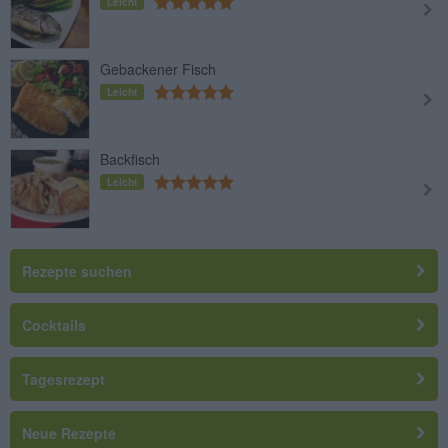
Leicht
Gebackener Fisch
Leicht
Backfisch
Leicht
Rezepte suchen
Cocktails
Tagesrezept
Neue Rezepte