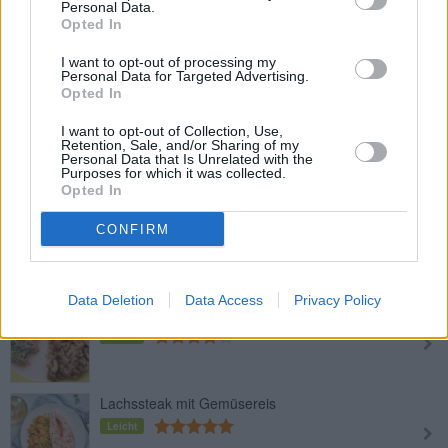
Personal Data.
Opted In
Süß-saure Marinade für gegrillten
Lachs
I want to opt-out of processing my
Personal Data for Targeted Advertising.
Leicht
Opted In
I want to opt-out of Collection, Use,
Leckere Fischlaibchen
Retention, Sale, and/or Sharing of my
Leicht
Personal Data that Is Unrelated with the
Purposes for which it was collected.
Opted In
Gegrilltes Lachssteak in
CONFIRM
Weinmarinade
Leicht
Data Deletion
Data Access
Privacy Policy
Kräuterlachs
Leicht
Lachssteak mit Gemüsereis
Leicht