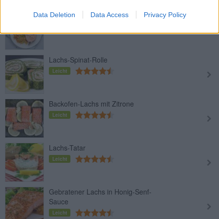
Data Deletion
Data Access
Privacy Policy
Lachssteak mit Gemüsereis
Leicht
Lachs-Spinat-Rolle
Leicht
Backofen-Lachs mit Zitrone
Leicht
Lachs-Tatar
Leicht
Gebratener Lachs in Honig-Senf-
Sauce
Leicht