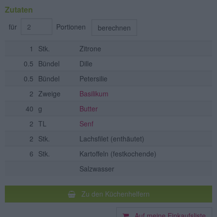
Zutaten
für
Portionen
berechnen
1
Stk.
Zitrone
0.5
Bündel
Dille
0.5
Bündel
Petersilie
2
Zweige
Basilikum
40
g
Butter
2
TL
Senf
2
Stk.
Lachsfilet
(enthäutet)
6
Stk.
Kartoffeln
(festkochende)
Salzwasser
Zu den Küchenhelfern
Auf meine Einkaufsliste