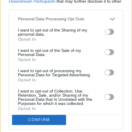
Downstream Participants
that may further disclose it to other
third parties.
Lachs in Apfel-Honig-Sauce mit
Spinat
Personal Data Processing Opt Outs
Leicht
I want to opt-out of the Sharing of my
personal data.
Süß-saure Marinade für gegrillten
Opted In
Lachs
Leicht
I want to opt-out of the Sale of my
Personal Data.
Opted In
Leckere Fischlaibchen
Leicht
I want to opt-out of processing my
Personal Data for Targeted Advertising.
Opted In
Gegrilltes Lachssteak in
I want to opt-out of Collection, Use,
Weinmarinade
Retention, Sale, and/or Sharing of my
Personal Data that Is Unrelated with the
Leicht
Purposes for which it was collected.
Opted In
Kräuterlachs
CONFIRM
Leicht