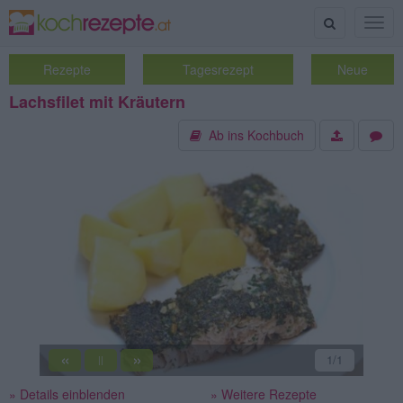
Suche
Togg
navig
Rezepte
Tagesrezept
Neue
Lachsfilet mit Kräutern
Ab ins Kochbuch
«
»
1
/1
||
» Details einblenden
» Weitere Rezepte