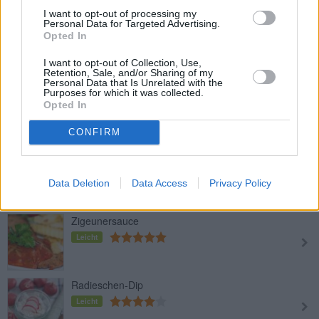
I want to opt-out of processing my
Personal Data for Targeted Advertising.
Limettenbutter
Opted In
Leicht
I want to opt-out of Collection, Use,
Retention, Sale, and/or Sharing of my
Personal Data that Is Unrelated with the
Cremiger Lachs-Dip
Purposes for which it was collected.
Opted In
Mittel
CONFIRM
Oliven-Tapenade
Leicht
Data Deletion
Data Access
Privacy Policy
Zigeunersauce
Leicht
Radieschen-Dip
Leicht