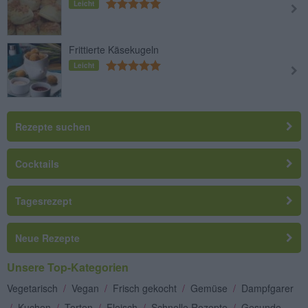
Leicht
Frittierte Käsekugeln
Leicht
Rezepte suchen
Cocktails
Tagesrezept
Neue Rezepte
Unsere Top-Kategorien
Vegetarisch
/
Vegan
/
Frisch gekocht
/
Gemüse
/
Dampfgarer
/
Kuchen
/
Torten
/
Fleisch
/
Schnelle Rezepte
/
Gesunde