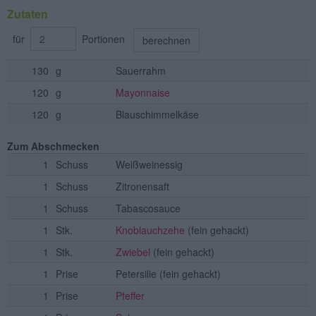
Zutaten
für
Portionen
berechnen
130
g
Sauerrahm
120
g
Mayonnaise
120
g
Blauschimmelkäse
Zum Abschmecken
1
Schuss
Weißweinessig
1
Schuss
Zitronensaft
1
Schuss
Tabascosauce
1
Stk.
Knoblauchzehe
(fein gehackt)
1
Stk.
Zwiebel
(fein gehackt)
1
Prise
Petersilie
(fein gehackt)
1
Prise
Pfeffer