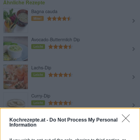
Ähnliche Rezepte
Bagna cauda
Mittel
Avocado-Buttermilch Dip
Leicht
Lachs-Dip
Leicht
Curry-Dip
Leicht
Kochrezepte.at -
Do Not Process My Personal
Cremiger Blauschimmelkäse-Dip
Information
Leicht
If you wish to opt-out of the sale, sharing to third parties, or