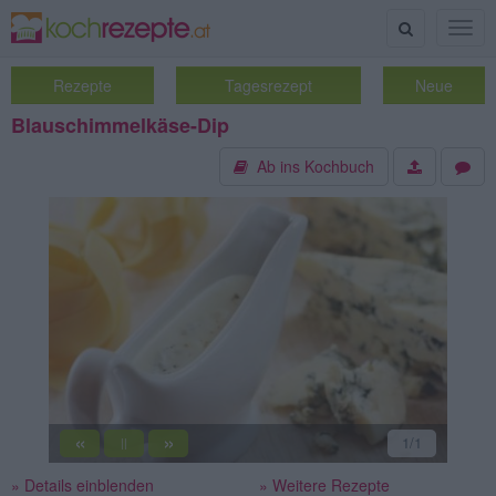
Suche
Togg
navig
Rezepte
Tagesrezept
Neue
Blauschimmelkäse-Dip
Ab ins Kochbuch
«
»
1
/1
||
» Details einblenden
» Weitere Rezepte