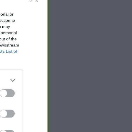
sonal or
ection to
ou may
 personal
out of the
 downstream
B’s List of