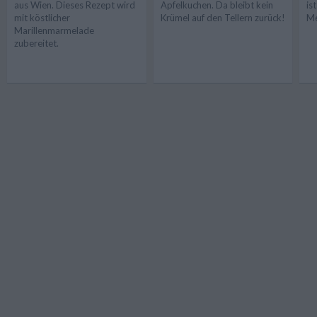
aus Wien. Dieses Rezept wird
Apfelkuchen. Da bleibt kein
is
mit köstlicher
Krümel auf den Tellern zurück!
Me
Marillenmarmelade
zubereitet.