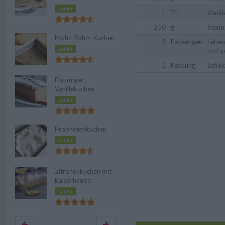
Leicht
1
TL
Vanill
250
g
Staub
Mohn-Rahm-Kuchen
3
Packungen
Leben
Leicht
und g
1
Packung
Schok
Flaumiger
Vanillekuchen
Leicht
Prophetenkuchen
Leicht
Zitronenkuchen mit
Baiserhaube
Leicht