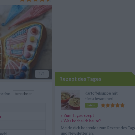
1
/1
Rezept des Tages
Kartoffelsuppe mit
ortion
berechnen
Eierschwammerl
Leicht
r
» Zum Tagesrezept
r
» Was koche ich heute?
Melde dich kostenlos zum Rezept des Tag
und Newsletter an.
mehl