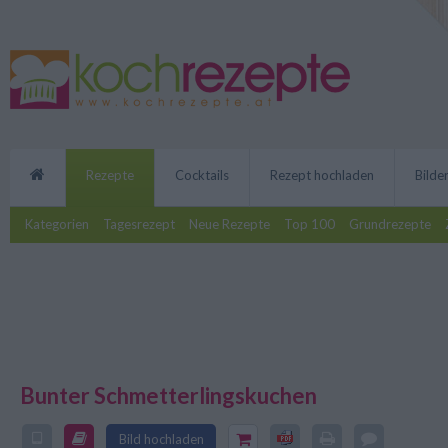
Rezepte
Cocktails
Rezept hochladen
Bilde
Kategorien
Tagesrezept
Neue Rezepte
Top 100
Grundrezepte
Bunter Schmetterlingskuchen
Kunterbuntes Backvergnügen: Di
Schmetterlingskuchen wird zum 
Bild hochladen