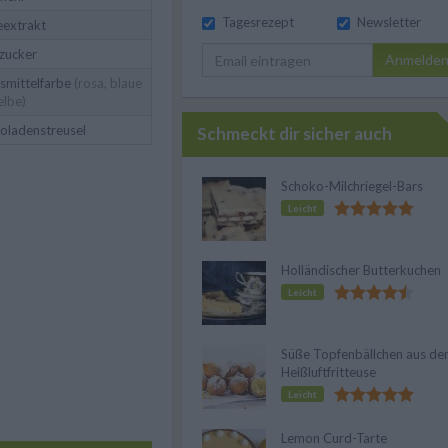
Tagesrezept
Newsletter
eextrakt
zucker
Anmelde
smittelfarbe
(rosa, blaue
elbe)
oladenstreusel
Schmeckt dir sicher auch
Schoko-Milchriegel-Bars
Leicht
Holländischer Butterkuchen
Leicht
Süße Topfenbällchen aus de
Heißluftfritteuse
Leicht
Lemon Curd-Tarte