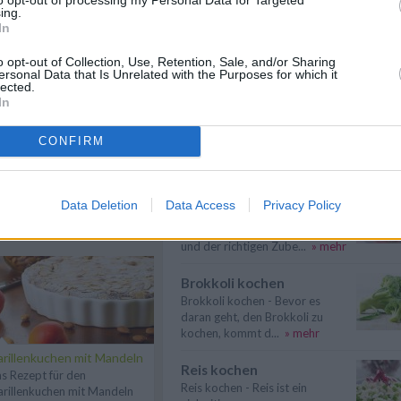
ing.
Suppen kochen
In
Suppen kochen - so gelingt es.
Als Grundlage für Suppen dienen
o opt-out of Collection, Use, Retention, Sale, and/or Sharing
klare ...
» mehr
ersonal Data that Is Unrelated with the Purposes for which it
lected.
In
Gemüse kochen
Gemüse kochen - Gemüse ist
CONFIRM
lecker und gesund. Die
Gemüsesorten und ...
» mehr
n
Anmelden
Gesund kochen
Data Deletion
Data Access
Privacy Policy
Gesund kochen - Mit
hochwertigen Lesbensmitteln
und der richtigen Zube...
» mehr
Brokkoli kochen
Brokkoli kochen - Bevor es
daran geht, den Brokkoli zu
kochen, kommt d...
» mehr
rillenkuchen mit Mandeln
Reis kochen
s Rezept für den
Reis kochen - Reis ist ein
rillenkuchen mit Mandeln