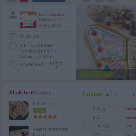
Kindergeburtstages.
kochrezepte.at
Mitglied seit:
24.02.2014
29.04.2014
Arbeitszeit:
30 min
Koch/Backzeit:
1,3 h
Gesamtzeit:
1,8 h
Schwierigkeit:
«
»
||
Ähnliche Rezepte
Zutaten
für
P
Butterkuchen
230
g
Butte
Leicht
230
g
Zucke
4
Stk.
Eier
Ananas-Buttermilch-
Kuchen
350
g
Weiß