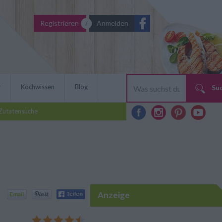
Registrieren
Anmelden
r
Kochwissen
Blog
Su
Zutatensuche
Anzeige
eses Rezept für bunten
Star des nächsten