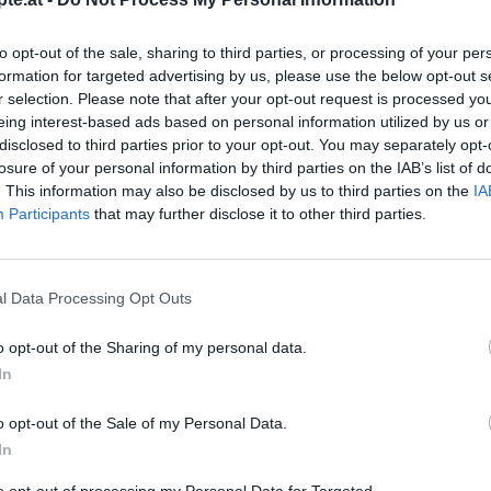
rmengen. Zu Beginn die
 Schmetterling pinseln und
einer Spritztülle ein
to opt-out of the sale, sharing to third parties, or processing of your per
r auf dem Kuchen
formation for targeted advertising by us, please use the below opt-out s
reudeko zauberhafte
r selection. Please note that after your opt-out request is processed y
n erzielen.
eing interest-based ads based on personal information utilized by us or
disclosed to third parties prior to your opt-out. You may separately opt-
Like uns auf Facebook...
losure of your personal information by third parties on the IAB’s list of
tterlingskuchens lässt
. This information may also be disclosed by us to third parties on the
IA
, wie zum Beispiel
Participants
that may further disclose it to other third parties.
iche.
l Data Processing Opt Outs
o opt-out of the Sharing of my personal data.
In
ezepte
/
zepte
/
Kuchen Rezepte
/
o opt-out of the Sale of my Personal Data.
isen Rezepte
/
peisen Rezepte
In
Artikelempfehlung
to opt-out of processing my Personal Data for Targeted