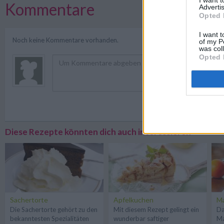
Kommentare
Advertis
Opted 
I want t
Noch keine Kommentare vorhanden.
of my P
was col
Opted 
Registriere
Diese Rezepte könnten dich auch interessieren
Sachertorte
Apfelkuchen
Ma
Die Sachertorte gehört zu den
Mit diesem Rezept gelingt ein
Da
bekanntesten Spezialitäten
wunderbar saftiger
Ma