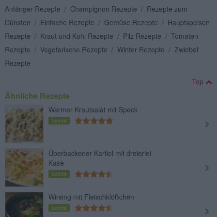
Anfänger Rezepte
/
Champignon Rezepte
/
Rezepte zum
Dünsten
/
Einfache Rezepte
/
Gemüse Rezepte
/
Hauptspeisen
Rezepte
/
Kraut und Kohl Rezepte
/
Pilz Rezepte
/
Tomaten
Rezepte
/
Vegetarische Rezepte
/
Winter Rezepte
/
Zwiebel
Rezepte
Top
Ähnliche Rezepte
Warmer Krautsalat mit Speck
Leicht
Überbackener Karfiol mit dreierlei
Käse
Leicht
Wirsing mit Fleischklößchen
Leicht