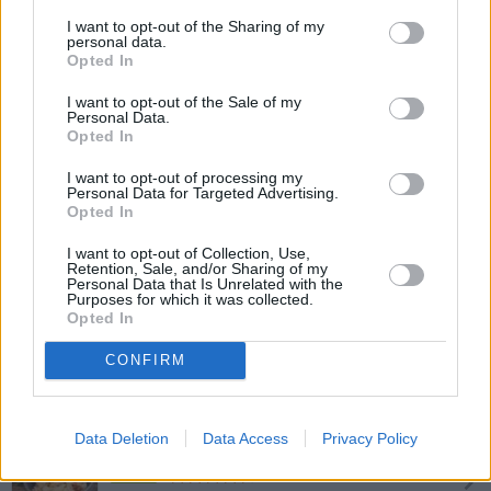
I want to opt-out of the Sharing of my
personal data.
Omas Rezept für Rotkraut mit Apfel
Opted In
Mittel
I want to opt-out of the Sale of my
Personal Data.
Opted In
Kohlroulade mit Faschiertem
I want to opt-out of processing my
Leicht
Personal Data for Targeted Advertising.
Opted In
Kärntner Krautsalat
I want to opt-out of Collection, Use,
Retention, Sale, and/or Sharing of my
Leicht
Personal Data that Is Unrelated with the
Purposes for which it was collected.
Opted In
Spitzkohl Suppe mit Kabeljau und
CONFIRM
Chorizo
Leicht
Data Deletion
Data Access
Privacy Policy
Cole Slaw-Krautsalat aus Amerika
Leicht