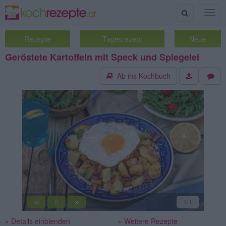
Suche
Togg
navig
Rezepte
Tagesrezept
Neue
Geröstete Kartoffeln mit Speck und Spiegelei
Ab ins Kochbuch
«
»
1
/1
||
» Details einblenden
» Weitere Rezepte