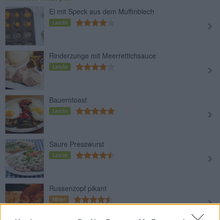
Ei mit Speck aus dem Muffinblech
Leicht
Rinderzunge mit Meerrettichsauce
Leicht
Bauerntoast
Leicht
Saure Presswurst
Leicht
Russenzopf pikant
Mittel