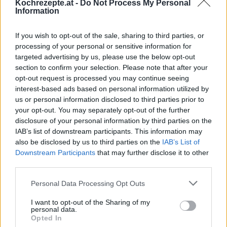
Kochrezepte.at -
Do Not Process My Personal
Information
Gauchotoast
Leicht
If you wish to opt-out of the sale, sharing to third parties, or
processing of your personal or sensitive information for
targeted advertising by us, please use the below opt-out
Steirische Brettljause
section to confirm your selection. Please note that after your
Leicht
opt-out request is processed you may continue seeing
interest-based ads based on personal information utilized by
us or personal information disclosed to third parties prior to
Spargel mit Rehschinken und
your opt-out. You may separately opt-out of the further
überbackenen Käse
disclosure of your personal information by third parties on the
Mittel
IAB’s list of downstream participants. This information may
also be disclosed by us to third parties on the
IAB’s List of
Blechtoast
Downstream Participants
that may further disclose it to other
Leicht
third parties.
Personal Data Processing Opt Outs
Cremeschnitte pikant
I want to opt-out of the Sharing of my
Leicht
personal data.
Opted In