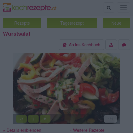
Suche
Togg
navig
Rezepte
Tagesrezept
Neue
Wurstsalat
Ab ins Kochbuch
«
»
1
/1
||
» Details einblenden
» Weitere Rezepte