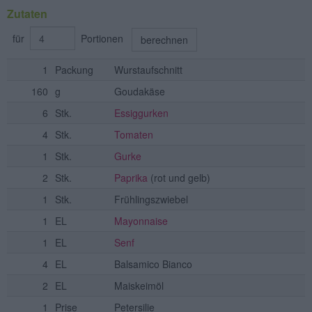
Zutaten
für
Portionen
berechnen
1
Packung
Wurstaufschnitt
160
g
Goudakäse
6
Stk.
Essiggurken
4
Stk.
Tomaten
1
Stk.
Gurke
2
Stk.
Paprika
(rot und gelb)
1
Stk.
Frühlingszwiebel
1
EL
Mayonnaise
1
EL
Senf
4
EL
Balsamico Bianco
2
EL
Maiskeimöl
1
Prise
Petersilie