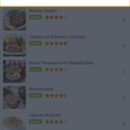
Mandel Zapfen
Leicht
Crêpes mit Schinken und Käse
Leicht
Saure Presswurst mit Bratkartoffeln
Leicht
Bohnenpaste
Leicht
Liptauer-Aufstrich
Leicht