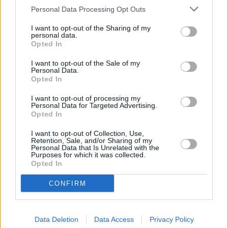
Personal Data Processing Opt Outs
Steirische Brettljause
I want to opt-out of the Sharing of my
Leicht
personal data.
Opted In
Spargel mit Rehschinken und
I want to opt-out of the Sale of my
Personal Data.
überbackenen Käse
Opted In
Mittel
I want to opt-out of processing my
Personal Data for Targeted Advertising.
Blechtoast
Opted In
Leicht
I want to opt-out of Collection, Use,
Retention, Sale, and/or Sharing of my
Personal Data that Is Unrelated with the
Cremeschnitte pikant
Purposes for which it was collected.
Opted In
Leicht
CONFIRM
Pilz-Topfkuchen
Leicht
Data Deletion
Data Access
Privacy Policy