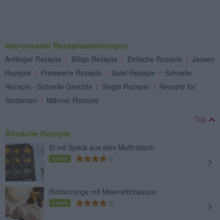
Interessante Rezeptsammlungen
Anfänger Rezepte
/
Billige Rezepte
/
Einfache Rezepte
/
Jausen
Rezepte
/
Preiswerte Rezepte
/
Salat Rezepte
/
Schnelle
Rezepte - Schnelle Gerichte
/
Single Rezepte
/
Rezepte für
Studenten
/
Männer Rezepte
Top
Ähnliche Rezepte
Ei mit Speck aus dem Muffinblech
Leicht
Rinderzunge mit Meerrettichsauce
Leicht