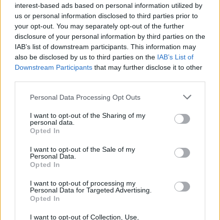
interest-based ads based on personal information utilized by
us or personal information disclosed to third parties prior to
Heringssalat mit Apfel
your opt-out. You may separately opt-out of the further
Leicht
disclosure of your personal information by third parties on the
IAB’s list of downstream participants. This information may
also be disclosed by us to third parties on the
IAB’s List of
Matjesfilet mit Remoulade
Downstream Participants
that may further disclose it to other
Leicht
third parties.
Personal Data Processing Opt Outs
Matjes nach Hausfrauenart
I want to opt-out of the Sharing of my
Leicht
personal data.
Opted In
I want to opt-out of the Sale of my
Heringskäse
Personal Data.
Leicht
Opted In
I want to opt-out of processing my
Personal Data for Targeted Advertising.
Wiener Heringssalat
Opted In
Leicht
I want to opt-out of Collection, Use,