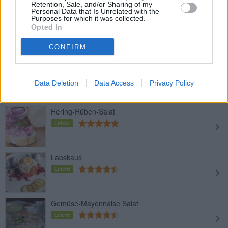
Retention, Sale, and/or Sharing of my
Personal Data that Is Unrelated with the
Purposes for which it was collected.
Lachs-Spinat-Rolle
Opted In
Leicht
CONFIRM
Rollmops selber machen
Leicht
Data Deletion
Data Access
Privacy Policy
Hering-Rüben-Salat
Leicht
Labskaus
Leicht
Gemüse-Mayonnaise Salat
Leicht