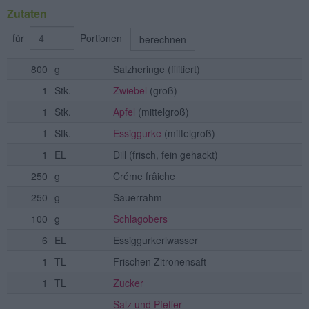
Zutaten
für
Portionen
berechnen
800
g
Salzheringe
(filitiert)
1
Stk.
Zwiebel
(groß)
1
Stk.
Apfel
(mittelgroß)
1
Stk.
Essiggurke
(mittelgroß)
1
EL
Dill
(frisch, fein gehackt)
250
g
Créme frâiche
250
g
Sauerrahm
100
g
Schlagobers
6
EL
Essiggurkerlwasser
1
TL
Frischen Zitronensaft
1
TL
Zucker
Salz und Pfeffer