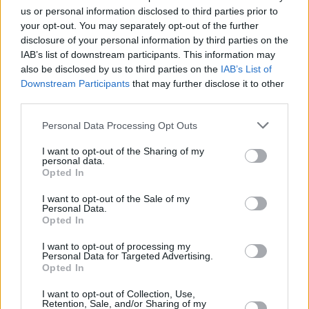
Leicht
us or personal information disclosed to third parties prior to
your opt-out. You may separately opt-out of the further
disclosure of your personal information by third parties on the
Kartoffelknödel aus dem Thermomix
IAB’s list of downstream participants. This information may
also be disclosed by us to third parties on the
IAB’s List of
Leicht
Downstream Participants
that may further disclose it to other
third parties.
Innviertler Speckknödel
Personal Data Processing Opt Outs
Leicht
I want to opt-out of the Sharing of my
personal data.
Opted In
Nougatknödel
Leicht
I want to opt-out of the Sale of my
Personal Data.
Opted In
Serviettenknödel
I want to opt-out of processing my
Personal Data for Targeted Advertising.
Leicht
Opted In
I want to opt-out of Collection, Use,
Klassischer Semmelknödel
Retention, Sale, and/or Sharing of my