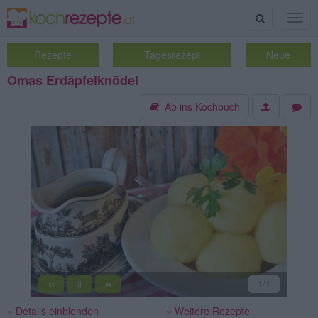
Suche
Togg
navig
Rezepte
Tagesrezept
Neue
Omas Erdäpfelknödel
Ab ins Kochbuch
«
»
1
/1
||
» Details einblenden
» Weitere Rezepte