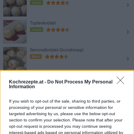
Leicht
Topfenknödel
Leicht
Semmelknödel-Grundrezept
Mittel
Kartoffel-Grieß-Knödel
Kochrezepte.at -
Do Not Process My Personal
Leicht
Information
If you wish to opt-out of the sale, sharing to third parties, or
Brezenknödel
processing of your personal or sensitive information for
Mittel
targeted advertising by us, please use the below opt-out
section to confirm your selection. Please note that after your
opt-out request is processed you may continue seeing
Böhmische Erdäpfelknödel
interest-based ads based on personal information utilized by