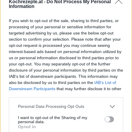
Kochrezepte.at -
Do Not Process My Personal
Information
Joghurt-Gugelhupf
Leicht
If you wish to opt-out of the sale, sharing to third parties, or
processing of your personal or sensitive information for
targeted advertising by us, please use the below opt-out
Oster-Zitronengugelhupf
section to confirm your selection. Please note that after your
Leicht
opt-out request is processed you may continue seeing
interest-based ads based on personal information utilized by
us or personal information disclosed to third parties prior to
Kürbis-Gugelhupf mit Zimtguss
your opt-out. You may separately opt-out of the further
Leicht
disclosure of your personal information by third parties on the
IAB’s list of downstream participants. This information may
also be disclosed by us to third parties on the
IAB’s List of
Heidelbeer Gugelhupf
Downstream Participants
that may further disclose it to other
third parties.
Leicht
Personal Data Processing Opt Outs
Ostergugelhupf
I want to opt-out of the Sharing of my
personal data.
Leicht
Opted In