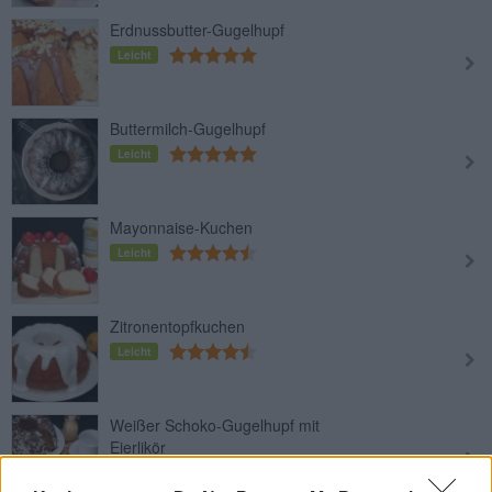
Erdnussbutter-Gugelhupf
Leicht
Buttermilch-Gugelhupf
Leicht
Mayonnaise-Kuchen
Leicht
Zitronentopfkuchen
Leicht
Weißer Schoko-Gugelhupf mit
Eierlikör
Leicht