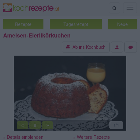
Suche
Togg
navig
Rezepte
Tagesrezept
Neue
Ameisen-Eierlikörkuchen
Ab ins Kochbuch
«
»
1
/1
||
» Details einblenden
» Weitere Rezepte