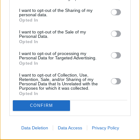
Leicht
I want to opt-out of the Sharing of my
personal data.
Opted In
Oster-Zitronengugelhupf
I want to opt-out of the Sale of my
Leicht
Personal Data.
Opted In
Kürbis-Gugelhupf mit Zimtguss
I want to opt-out of processing my
Personal Data for Targeted Advertising.
Leicht
Opted In
I want to opt-out of Collection, Use,
Retention, Sale, and/or Sharing of my
Heidelbeer Gugelhupf
Personal Data that Is Unrelated with the
Purposes for which it was collected.
Leicht
Opted In
CONFIRM
Ostergugelhupf
Leicht
Data Deletion
Data Access
Privacy Policy
Mohngugelhupf