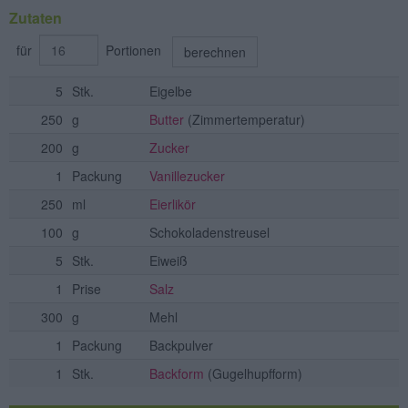
Zutaten
für
Portionen
berechnen
5
Stk.
Eigelbe
250
g
Butter
(Zimmertemperatur)
200
g
Zucker
1
Packung
Vanillezucker
250
ml
Eierlikör
100
g
Schokoladenstreusel
5
Stk.
Eiweiß
1
Prise
Salz
300
g
Mehl
1
Packung
Backpulver
1
Stk.
Backform
(Gugelhupfform)