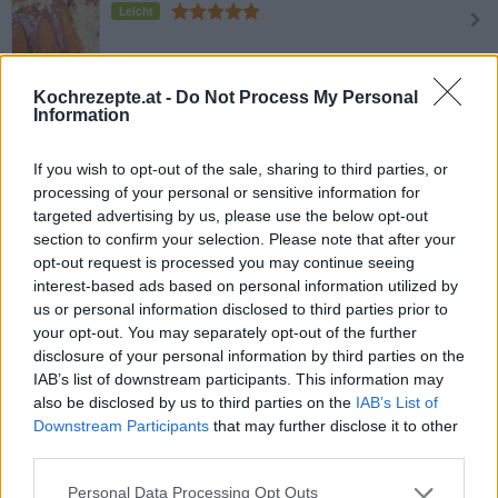
Leicht
Buttermilch-Gugelhupf
Kochrezepte.at -
Do Not Process My Personal
Leicht
Information
If you wish to opt-out of the sale, sharing to third parties, or
Mayonnaise-Kuchen
processing of your personal or sensitive information for
Leicht
targeted advertising by us, please use the below opt-out
section to confirm your selection. Please note that after your
opt-out request is processed you may continue seeing
Zitronentopfkuchen
interest-based ads based on personal information utilized by
us or personal information disclosed to third parties prior to
Leicht
your opt-out. You may separately opt-out of the further
disclosure of your personal information by third parties on the
IAB’s list of downstream participants. This information may
Weißer Schoko-Gugelhupf mit
also be disclosed by us to third parties on the
IAB’s List of
Eierlikör
Downstream Participants
that may further disclose it to other
Leicht
third parties.
Joghurt-Gugelhupf
Personal Data Processing Opt Outs