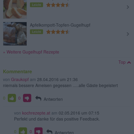
Leicht
Apfelkompott-Topfen-Gugelhupf
Leicht
» Weitere Gugelhupf Rezepte
Top
Kommentare
von
Graukopf
am
28.04.2016 um 21:36
niemals bessere Ameisen gegessen .....alle Gäste begeistert
0
0
Antworten
von
kochrezepte.at
am
02.05.2016 um 07:15
Perfekt und danke für das positive Feedback.
0
0
Antworten