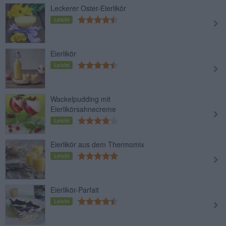
Leckerer Oster-Eierlikör
Leicht
Eierlikör
Leicht
Wackelpudding mit
Eierlikörsahnecreme
Leicht
Eierlikör aus dem Thermomix
Leicht
Eierlikör-Parfait
Leicht