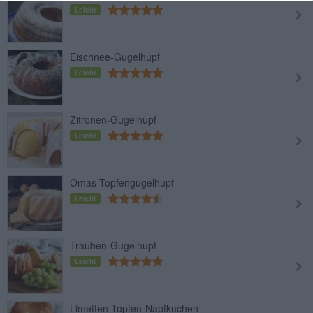
Leicht
Eischnee-Gugelhupf
Leicht
Zitronen-Gugelhupf
Leicht
Omas Topfengugelhupf
Leicht
Trauben-Gugelhupf
Leicht
Limetten-Topfen-Napfkuchen