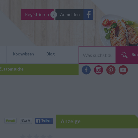
Registrieren
Anmelden
r
Kochwissen
Blog
Su
Zutatensuche
Anzeige
fein-scharfem Aroma: Die
arbe und ist schnell