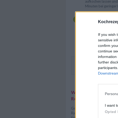
aufkochen lassen und
Minuten bei geringer 
Wenn die Radieschen 
sofort mithilfe eines 
Kochrezep
so bleibt die Farbe b
und Salz würzen und m
als Garnierung sofort
If you wish 
sensitive in
confirm you
continue se
information 
further disc
Die Radieschensuppe noch 
participants
geriebenen Kren servieren.
Downstream 
Weitere interessante
Persona
Rezeptsammlungen
I want t
Gemüse Rezepte
/
Leckere R
Opted 
Radieschen Rezepte
/
Schnelle Rezepte - Schnelle Ge