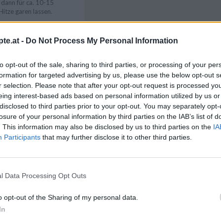
 dann für ca. 10-15
Hitze garen lassen.
weich sind, die Mischung
Pürierstabes pürieren (nur
te.at -
Do Not Process My Personal Information
estehen). Nun mit Pfeffer
it Schnittlauchröllchen
 servieren.
to opt-out of the sale, sharing to third parties, or processing of your per
Like uns auf Facebook...
formation for targeted advertising by us, please use the below opt-out s
r selection. Please note that after your opt-out request is processed y
eing interest-based ads based on personal information utilized by us or
disclosed to third parties prior to your opt-out. You may separately opt-
losure of your personal information by third parties on the IAB’s list of
zusätzlich mit
. This information may also be disclosed by us to third parties on the
IA
Participants
that may further disclose it to other third parties.
l Data Processing Opt Outs
o opt-out of the Sharing of my personal data.
ezepte
/
Artikelempfehlung
In
richte
/