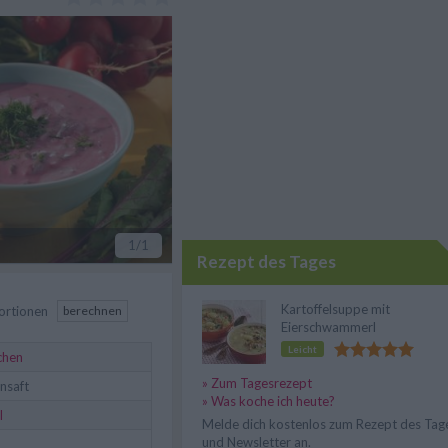
1
/1
Rezept des Tages
Kartoffelsuppe mit
ortionen
berechnen
Eierschwammerl
Leicht
chen
» Zum Tagesrezept
nsaft
» Was koche ich heute?
l
Melde dich kostenlos zum Rezept des Tag
und Newsletter an.