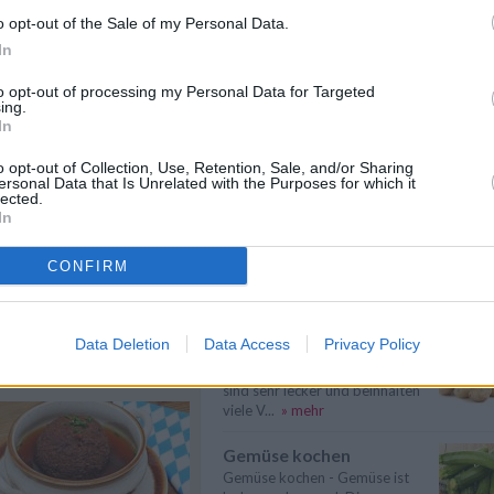
he Rezepte
/
o opt-out of the Sale of my Personal Data.
Spargel kochen
 Rezepte
In
Spargel kochen - Hier gibt es
nützliche Informationen zum
Thema: Wie ...
» mehr
to opt-out of processing my Personal Data for Targeted
ing.
In
Karfiol kochen
Karfiol kochen - Hier gibt es
o opt-out of Collection, Use, Retention, Sale, and/or Sharing
nützliche Informationen zum
ersonal Data that Is Unrelated with the Purposes for which it
Thema: Wie ...
» mehr
lected.
In
Suppen kochen
Suppen kochen - so gelingt es.
CONFIRM
Als Grundlage für Suppen dienen
klare ...
» mehr
n
Anmelden
Data Deletion
Data Access
Privacy Policy
Kartoffeln kochen
Kartoffeln kochen - Kartoffeln
sind sehr lecker und beinhalten
viele V...
» mehr
Gemüse kochen
Gemüse kochen - Gemüse ist