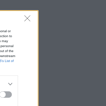
sonal or
ection to
ou may
 personal
out of the
 downstream
B’s List of