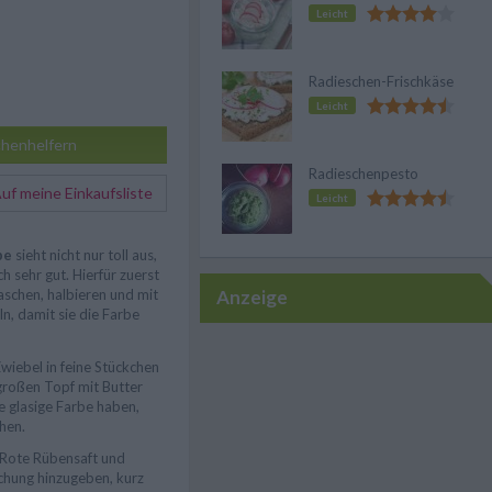
Leicht
Radieschen-Frischkäse
Leicht
henhelfern
Radieschenpesto
f meine Einkaufsliste
Leicht
pe
sieht nicht nur toll aus,
h sehr gut. Hierfür zuerst
Anzeige
aschen, halbieren und mit
ln, damit sie die Farbe
Zwiebel in feine Stückchen
großen Topf mit Butter
ne glasige Farbe haben,
hen.
 Rote Rübensaft und
chung hinzugeben, kurz