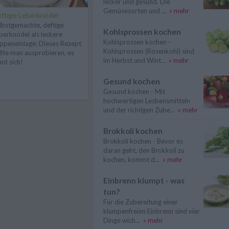
lecker und gesund. Die
Gemüsesorten und ...
» mehr
ftige Leberknödel
lbstgemachte, deftige
Kohlsprossen kochen
berknödel als leckere
Kohlsprossen kochen -
ppeneinlage: Dieses Rezept
Kohlsprossen (Rosenkohl) sind
llte man ausprobieren, es
im Herbst und Wint...
» mehr
hnt sich!
Gesund kochen
Gesund kochen - Mit
hochwertigen Lesbensmitteln
und der richtigen Zube...
» mehr
Brokkoli kochen
Brokkoli kochen - Bevor es
daran geht, den Brokkoli zu
kochen, kommt d...
» mehr
Einbrenn klumpt - was
tun?
Für die Zubereitung einer
klumpenfreien Einbrenn sind vier
Dinge wich...
» mehr