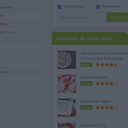
Tagesrezept
Newsletter
inessig
ond
Anmelde
obers
aft
(roten)
Schmeckt dir sicher auch
Selbstgemachter Frischkäse
mit knackigen Radieschen
Leicht
lauch
Radieschensalat
Leicht
Radieschen-Suppe
Leicht
Radieschen-Dip