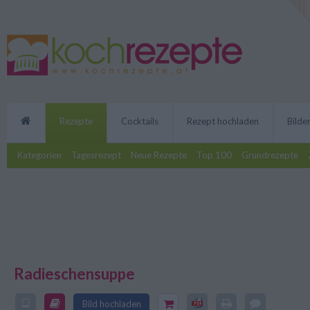
Rezepte
Cocktails
Rezept hochladen
Bilde
Kategorien
Tagesrezept
Neue Rezepte
Top 100
Grundrezepte
Radieschensuppe
Ein ungewöhnliches Rezept mit 
Radieschensuppe hat eine tolle F
Bild hochladen