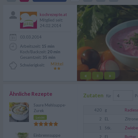
gekocht.
kochrezepte.at
Mitglied seit:
24.02.2014
03.03.2014
Arbeitszeit:
15 min
Koch/Backzeit:
20 min
Gesamtzeit:
35 min
Schwierigkeit:
«
»
||
Ähnliche Rezepte
Zutaten
für
P
Saure Mehlsuppe-
420
g
Radies
Zurek
Leicht
2
EL
Zitrone
1
Stk.
Zwiebe
Einbrennsuppe
2
EL
Butter