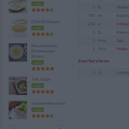
Leicht
3
EL
Weißwe
760
ml
Kalbsf
Dicke Brotsuppe
250
g
Schlag
Leicht
5
EL
Rübens
1
Prise
Salz
Marokkanische
1
Prise
Pfeffer
Bohnensuppe
Bissara
Zum Servieren
Leicht
2
EL
Schnitt
Tofu Suppe
Leicht
Schnelle Minestrone
Leicht