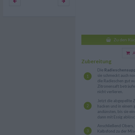
Zu den Küc
Au
Zubereitung
Die
Radieschensup
sie schmeckt auch noc
die Radieschen gut w
Zitronensaft beträufe
nicht verlieren.
Jetzt die abgepellte 
hacken und in einem 
andünsten, bis sie ei
dann mit Essig ablösc
Anschließend Obers,
Kalbsfond zu der Mis