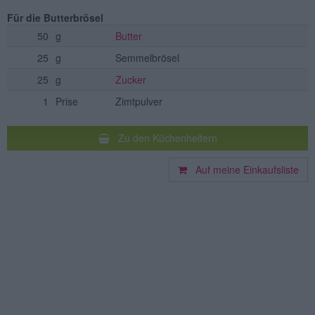
Für die Butterbrösel
50
g
Butter
25
g
Semmelbrösel
25
g
Zucker
1
Prise
Zimtpulver
Zu den Küchenhelfern
Auf meine Einkaufsliste