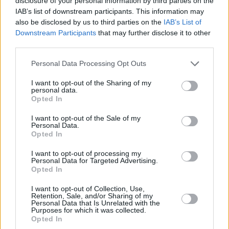
disclosure of your personal information by third parties on the
Erdbeeren
IAB’s list of downstream participants. This information may
Leicht
also be disclosed by us to third parties on the
IAB’s List of
Downstream Participants
that may further disclose it to other
Schneller Orangen-Topfen Kuchen
third parties.
Leicht
Personal Data Processing Opt Outs
Topfenauflauf mit Biskotten
I want to opt-out of the Sharing of my
personal data.
Leicht
Opted In
I want to opt-out of the Sale of my
Personal Data.
Topfennockerl mit Brösel
Opted In
Leicht
I want to opt-out of processing my
Personal Data for Targeted Advertising.
Opted In
Topfen-Tommerl
Leicht
I want to opt-out of Collection, Use,
Retention, Sale, and/or Sharing of my
Personal Data that Is Unrelated with the
Purposes for which it was collected.
Opted In
Topfen-Ölteig-Grundrezept