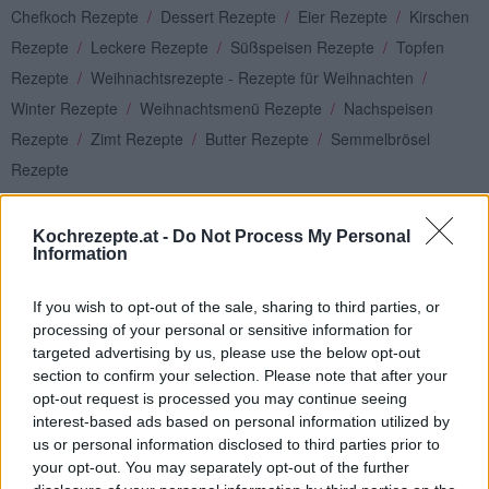
Chefkoch Rezepte
/
Dessert Rezepte
/
Eier Rezepte
/
Kirschen
Rezepte
/
Leckere Rezepte
/
Süßspeisen Rezepte
/
Topfen
Rezepte
/
Weihnachtsrezepte - Rezepte für Weihnachten
/
Winter Rezepte
/
Weihnachtsmenü Rezepte
/
Nachspeisen
Rezepte
/
Zimt Rezepte
/
Butter Rezepte
/
Semmelbrösel
Rezepte
Top
Kochrezepte.at -
Do Not Process My Personal
Ähnliche Rezepte
Information
Topfen-Souffles
Leicht
If you wish to opt-out of the sale, sharing to third parties, or
processing of your personal or sensitive information for
targeted advertising by us, please use the below opt-out
Gebackene Topfentorte
section to confirm your selection. Please note that after your
opt-out request is processed you may continue seeing
Leicht
interest-based ads based on personal information utilized by
us or personal information disclosed to third parties prior to
your opt-out. You may separately opt-out of the further
Joghurt-Topfen Creme mit