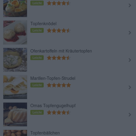
Leicht
Topfenknödel
Leicht
Ofenkartoffeln mit Kräutertopfen
Leicht
Marillen-Topfen-Strudel
Leicht
Omas Topfengugelhupf
Leicht
Topfenbällchen