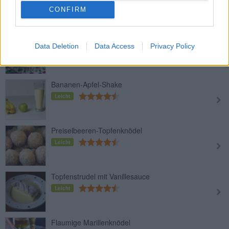
Leicht
CONFIRM
Wareniki mit Topfenfüllung
Data Deletion
Data Access
Privacy Policy
Leicht
Bananen-Apfel-Shake
Leicht
Preiselbeeren-Topfenknödel
Leicht
Topfenstrudel mit Vanillesauce
Leicht
Flaumige Marillenknödel