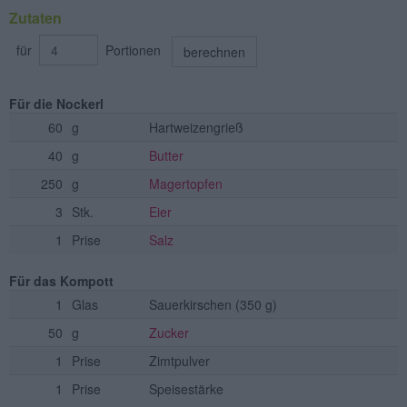
Zutaten
für
Portionen
berechnen
Für die Nockerl
60
g
Hartweizengrieß
40
g
Butter
250
g
Magertopfen
3
Stk.
Eier
1
Prise
Salz
Für das Kompott
1
Glas
Sauerkirschen
(350 g)
50
g
Zucker
1
Prise
Zimtpulver
1
Prise
Speisestärke