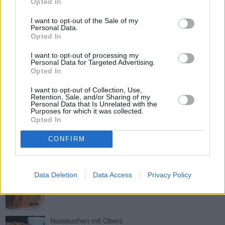
Opted In
Leicht
I want to opt-out of the Sale of my
Personal Data.
Opted In
Flaumiger Vanillekuchen
Leicht
I want to opt-out of processing my
Personal Data for Targeted Advertising.
Opted In
Prophetenkuchen
I want to opt-out of Collection, Use,
Retention, Sale, and/or Sharing of my
Leicht
Personal Data that Is Unrelated with the
Purposes for which it was collected.
Opted In
Zitronenkuchen mit Baiserhaube
CONFIRM
Leicht
Italienischer Amarettokuchen
Data Deletion
Data Access
Privacy Policy
Leicht
Nusskuchen mit Obers