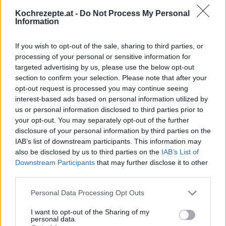
Kochrezepte.at -
Do Not Process My Personal
Information
Interessante Rezeptsammlungen
Backrezepte
/
Dessert Rezepte
/
Eier Rezepte
/
Einfache
If you wish to opt-out of the sale, sharing to third parties, or
Rezepte
/
Kuchen Rezepte
/
Mehlspeisen Rezepte
/
Zitronen
processing of your personal or sensitive information for
Rezepte
/
Nachspeisen Rezepte
/
Zitrusfrüchte Rezepte
/
targeted advertising by us, please use the below opt-out
section to confirm your selection. Please note that after your
Schlagobers Rezepte
opt-out request is processed you may continue seeing
interest-based ads based on personal information utilized by
Top
us or personal information disclosed to third parties prior to
Ähnliche Rezepte
your opt-out. You may separately opt-out of the further
Butterkuchen
disclosure of your personal information by third parties on the
IAB’s list of downstream participants. This information may
Leicht
also be disclosed by us to third parties on the
IAB’s List of
Downstream Participants
that may further disclose it to other
third parties.
Ananas-Buttermilch-Kuchen
Leicht
Personal Data Processing Opt Outs
I want to opt-out of the Sharing of my
personal data.
Mohn-Rahm-Kuchen