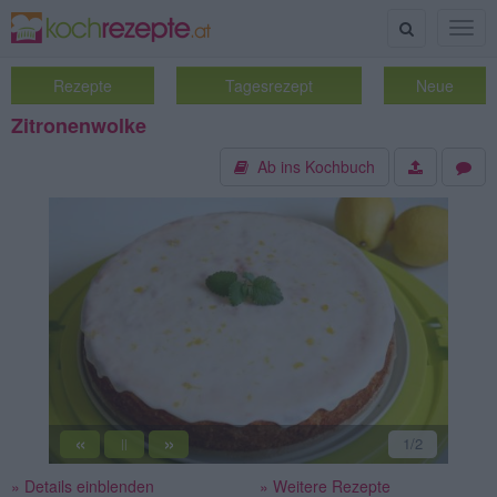
Suche
Togg
navig
Rezepte
Tagesrezept
Neue
Zitronenwolke
Ab ins Kochbuch
«
»
2
/2
||
» Details einblenden
» Weitere Rezepte