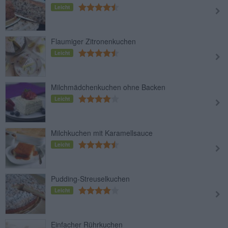
Leicht
Flaumiger Zitronenkuchen
Leicht
Milchmädchenkuchen ohne Backen
Leicht
Milchkuchen mit Karamellsauce
Leicht
Pudding-Streuselkuchen
Leicht
Einfacher Rührkuchen